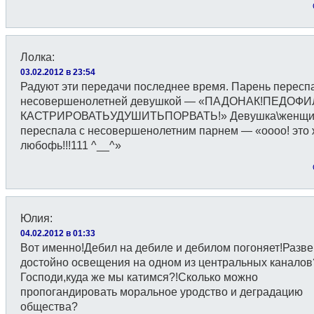
Лолка
:
03.02.2012 в 23:54
Радуют эти передачи последнее время. Парень пересп
несовершенолетней девушкой — «ПАДОНАК!ПЕДОФИ
КАСТРИРОВАТЬУДУШИТЬПОРВАТЬ!» Девушка\женщи
переспала с несовершенолетним парнем — «оооо! это
любофь!!!111 ^__^»
Юлия
:
04.02.2012 в 01:33
Вот именно!Дебил на дебиле и дебилом погоняет!Разве
достойно освещения на одном из центральных каналов
Господи,куда же мы катимся?!Сколько можно
пропогандировать моральное уродство и деградацию
общества?