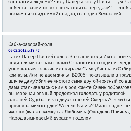
отсталыми людьми? что у Валеры, что у Насти — ум 7-л
ребенка. зачем же их пригласили на передачу? — чтоб
посмеяться над ними? стыдно, господин Зеленский…
бабка-раздрай-доля
:
05.02.2012 в 18:47
Таких Валер-Настей полно.Это наши люди.Им не повез
родителями как нам с вами.Сколько их выходит из дет
умненько-чистенькие их сжираем.Самоубиства ихОтби
комнаты.Или не даем жилья.В2005г показывали в траур
шляпе даму.Убил ее чистого сына другой-грязный со в
дама сталкивалась с ним в род.ком-те.Очень побрезгов
вы Марина.Грязный продолжал голодать у родителей-
алкашей.Судьба свела двух сыновей.Смерть.А если бы
проявила милосердие?!А если бы мы?!Милосердие -не
чувство(жалко пчелку как Любомира)Оно-дело Причем-
Народ вымирает.Мб дуракам поделом.