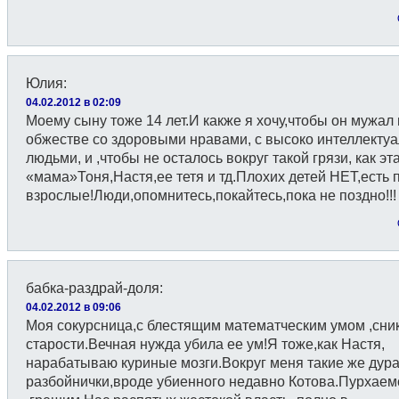
Юлия
:
04.02.2012 в 02:09
Моему сыну тоже 14 лет.И какже я хочу,чтобы он мужал 
обжестве со здоровыми нравами, с высоко интеллекту
людьми, и ,чтобы не осталось вокруг такой грязи, как эт
«мама»Тоня,Настя,ее тетя и тд.Плохих детей НЕТ,есть 
взрослые!Люди,опомнитесь,покайтесь,пока не поздно!!!
бабка-раздрай-доля
:
04.02.2012 в 09:06
Моя сокурсница,с блестящим математческим умом ,сни
старости.Вечная нужда убила ее ум!Я тоже,как Настя,
нарабатываю куриные мозги.Вокруг меня такие же дура
разбойнички,вроде убиенного недавно Котова.Пурхаем