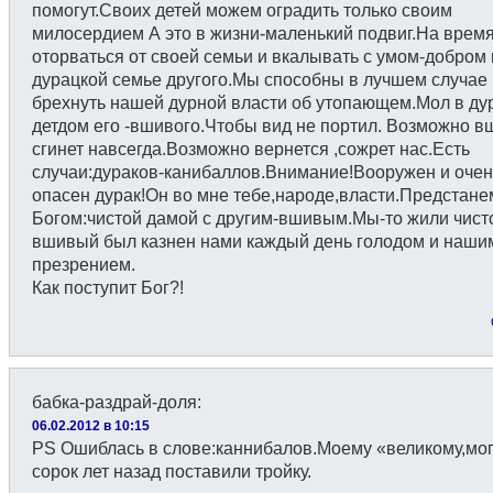
помогут.Своих детей можем оградить только своим
милосердием А это в жизни-маленький подвиг.На врем
оторваться от своей семьи и вкалывать с умом-добром 
дурацкой семье другого.Мы способны в лучшем случае
брехнуть нашей дурной власти об утопающем.Мол в ду
детдом его -вшивого.Чтобы вид не портил. Возможно 
сгинет навсегда.Возможно вернется ,сожрет нас.Есть
случаи:дураков-канибаллов.Внимание!Вооружен и очен
опасен дурак!Он во мне тебе,народе,власти.Предстане
Богом:чистой дамой с другим-вшивым.Мы-то жили чист
вшивый был казнен нами каждый день голодом и наши
презрением.
Как поступит Бог?!
бабка-раздрай-доля
:
06.02.2012 в 10:15
PS Ошиблась в слове:каннибалов.Моему «великому,мо
сорок лет назад поставили тройку.