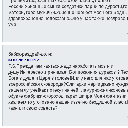
,грешим.Нас,распятых жестокой власть, полно в
России.Убиенные сынки-солдатики,парни по-дурости,г
матери, горе-мужички.Убиенно чернеет моя нога.Бедн
здравохранение непоказано.Оно у нас также нездраво,т.
ума!
бабка-раздрай-доля
:
04.02.2012 в 10:12
P.S.Прежде чем каяться,надо наработать мозги и
душу.Интересно ,принимает Бог покаяния дураков ? Тех
Бога в душе и Царя в голове!Или у него для нас уготов
всероссийская сковорода?Олигархи!Черти давно нужд
вашем чугуне!Как потекут на ней гламурно-силиконовы
обувке фабрики-скороход,парах шипра.Моей фантазии
хватает,что уготовано нашей извечно бездушной власи.
казнили свою совесть?!