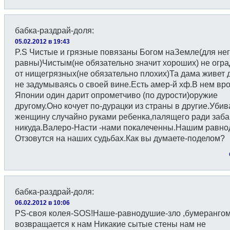
бабка-раздрай-доля
:
05.02.2012 в 19:43
P.S Чистые и грязные повязаны Богом наЗемле(для нег
равны)Чистым(не обязательно значит хороших) не огра
от нищегрязных(не обязательно плохих)Та дама живет
не задумываясь о своей вине.Есть амер-й хф.В нем вро
Японии один дарит опрометчиво (по дурости)оружие
другому.Оно кочует по-дурацки из страны в другие.Убив
женщину случайно руками ребенка,палящего ради заба
никуда.Валеро-Насти -нами покалеченны.Нашим равн
Отзовутся на наших судьбах.Как вы думаете-поделом?
бабка-раздрай-доля
:
06.02.2012 в 10:06
PS-своя колея-SOS!Наше-равнодушие-зло ,бумеранго
возвращается к нам Никакие сытые стены нам не