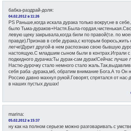
бабка-раздрай-доля
:
04.02.2012 в 11:26
PS Раньше,когда искала дурака только вокруг,не в себе,
было Тьма-дураков+Настя.Была-гордая,чистенькая.Св
левую щеку закрывала,когда били по правой(т.е. по мое
правде).Признав в себе дурака,с которым борюсь,жить 
легче!Дурит другой-в нем распознаю свою бывшую дур
настоящую.С младшим сыном были в контрах.Играли с
подкидного дурачка:Ты дурак-сам дурак!Сейчас лучше 
Настю-дурочку стало немного стало жаль.Так,выдавлив
себя раба -дурака,мб, обратим внимание Бога.А то Он 
Россию давно махнул рукой.Говорят, спрятался от нас-
в наших пустых душах!
marina
:
05.02.2012 в 15:37
ну как на полном серьезе можно разговаривать с умств