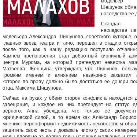
модельер А
Шешунов обма
наследства ее 
Скандал 
наследства ле
модельера Александра Шишунова, советского кутюрье, 
главных звезд театра и кино, перешел в стадию откр
после того, как в нашу редакцию поступило отчаянн
Камнем преткновения стал добротный кирпичный до
центре Мурома, на который претендует невестка ма
Матвеева. Женщина утверждает, что Шишунов, польз
громким именем и влиянием, незаконно захватил и
которое по праву должно было достаться её дочери по
отца, Максима Шишунова.
Сейчас на руках у обеих сторон конфликта находятся 
завещания, и каждое из них претендует на статус е
верного. Анна убеждена, что только её документ
юридической силой, в то время как Александр Борисо
мнению, переоформил недвижимость неизвестным обра
защитить свою честь и доказать чистоту своих намерени
моды впервые за долгие годы нарушил молчание и гото