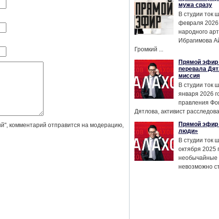
мужа сразу
В студии ток 
февраля 2026
народного ар
Ибрагимова А
Громкий ...
Прямой эфир 
перевала Дят
миссия
В студии ток 
января 2026 г
правления Фо
Дятлова, активист расследован
Прямой эфир 
й", комментарий отправится на модерацию,
люди»
В студии ток 
октября 2025 
необычайные 
невозможно сте