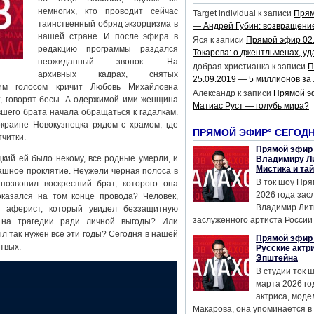
немногих, кто проводит сейчас
Target individual
к записи
Прям
таинственный обряд экзорцизма в
— Андрей Губин: возвращени
нашей стране. И после эфира в
Яся
к записи
Прямой эфир 02
редакцию программы раздался
Токарева: о джентльменах, уд
неожиданный звонок. На
добрая христианка
к записи
П
архивных кадрах, снятых
25.09.2019 — 5 миллионов за
ким голосом кричит Любовь Михайловна
Александр
к записи
Прямой э
т, говорят бесы. А одержимой ими женщина
Матиас Руст — голубь мира?
вшего брата начала обращаться к гадалкам.
краине Новокузнецка рядом с храмом, где
ПРЯМОЙ ЭФИР° СЕГОД
читки.
Прямой эфир 
кий ей было некому, все родные умерли, и
Владимиру Ли
Мистика и та
рашное проклятие. Неужели черная полоса в
В ток шоу Пря
позвонил воскресший брат, которого она
2026 года за
казался на том конце провода? Человек,
Владимир Лит
о аферист, который увидел беззащитную
заслуженного артиста России 
 на трагедии ради личной выгоды? Или
л так нужен все эти годы? Сегодня в нашей
Прямой эфир 
твых.
Русские актр
Эпштейна
В студии ток 
марта 2026 го
актриса, мод
Макарова, она упоминается в .