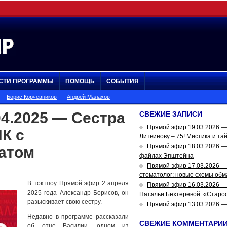
СТИ ПРОГРАММЫ
ПОМОЩЬ
СОБЫТИЯ
Борис Корчевников
Андрей Малахов
4.2025 — Сестра
СВЕЖИЕ ЗАПИСИ
Прямой эфир 19.03.2026 
НК с
Литвинову – 75! Мистика и та
Прямой эфир 18.03.2026 — 
атом
файлах Эпштейна
Прямой эфир 17.03.2026 —
стоматолог: новые схемы обм
В ток шоу Прямой эфир 2 апреля
Прямой эфир 16.03.2026 —
2025 года Александр Борисов, он
Натальи Бехтеревой: «Старос
разыскивает свою сестру.
Прямой эфир 13.03.2026 
Недавно в программе рассказали
СВЕЖИЕ КОММЕНТАРИ
об отце Василии, одном из