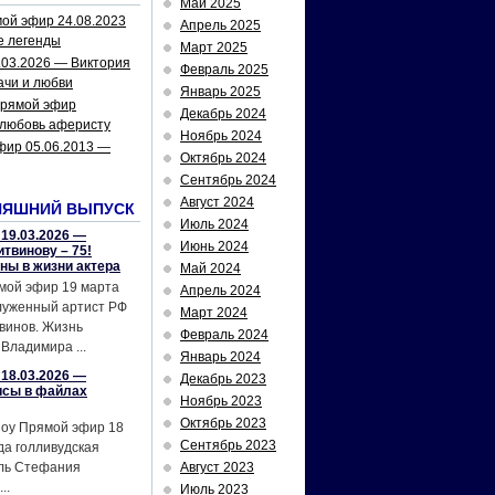
Май 2025
ой эфир 24.08.2023
Апрель 2025
е легенды
Март 2025
.03.2026 — Виктория
Февраль 2025
ачи и любви
Январь 2025
рямой эфир
Декабрь 2024
 любовь аферисту
Ноябрь 2024
фир 05.06.2013 —
Октябрь 2024
Сентябрь 2024
Август 2024
НЯШНИЙ ВЫПУСК
Июль 2024
19.03.2026 —
Июнь 2024
твинову – 75!
йны в жизни актера
Май 2024
мой эфир 19 марта
Апрель 2024
служенный артист РФ
Март 2024
винов. Жизнь
Февраль 2024
Владимира ...
Январь 2024
18.03.2026 —
Декабрь 2023
исы в файлах
Ноябрь 2023
Октябрь 2023
шоу Прямой эфир 18
Сентябрь 2023
да голливудская
ель Стефания
Август 2023
..
Июль 2023