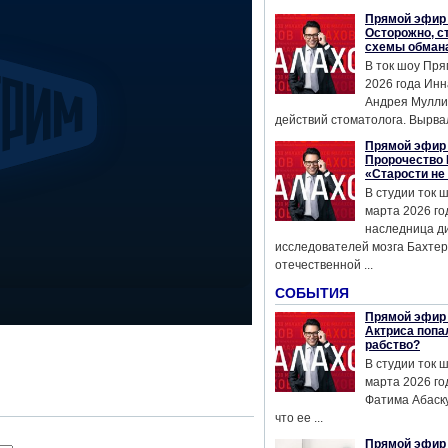
Прямой эфир 
Осторожно, с
схемы обман
В ток шоу Пря
2026 года Инн
Андрея Мулли
действий стоматолога. Вырвал
Прямой эфир 
Пророчество 
«Старости не
В студии ток 
марта 2026 го
наследница д
исследователей мозга Бахтер
отечественной ...
СОБЫТИЯ
Прямой эфир 
Актриса попа
рабство?
В студии ток 
марта 2026 го
Фатима Абаску
что ее ...
Прямой эфир 