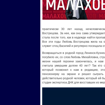
практически 30 лет назад, нечеловечес
Вострецова. За нее, как она сама утверждае
стала после того, как в надежде найти пропа
Все эти годы Любовь Вострецова жила на о
служит отец Василий и регулярно посещала от
Возвращаться в родной город Ленинск-Кузнец
погубило их, со слов Любовь Михайловна, ст
жизни нашей героини закончилась, и нам 
считала умершим долгие 40 лет? Так кто о
который позвонил к нам в редакцию, эт
пенсионерку на экране и решил сыграть
действительно родной человек, который ей бы
студии экспертиза ДНК для восставших из мер