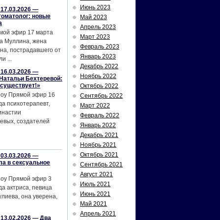
Июнь 2023
17.03.2026 —
томатолог: новые
Май 2023
а
Апрель 2023
мой эфир 17 марта
Март 2023
а Муллина, жена
Февраль 2023
на, пострадавшего от
Январь 2023
и ...
Декабрь 2022
16.03.2026 —
Ноябрь 2022
Натальи Бехтеревой:
 существует!»
Октябрь 2022
шоу Прямой эфир 16
Сентябрь 2022
да психотерапевт,
Март 2022
инастии
Февраль 2022
евых, создателей
Январь 2022
Декабрь 2021
Ноябрь 2021
Октябрь 2021
03.03.2026 —
ла в сексуальное
Сентябрь 2021
Август 2021
шоу Прямой эфир 3
Июль 2021
да актриса, певица
Июнь 2021
лиева, она уверена,
Май 2021
Апрель 2021
13.02.2026 — Два