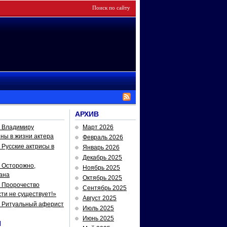
АРХИВ
— Владимиру
Март 2026
йны в жизни актера
Февраль 2026
Русские актрисы в
Январь 2026
Декабрь 2025
 Осторожно,
Ноябрь 2025
ана
Октябрь 2025
 Пророчество
Сентябрь 2025
ти не существует!»
Август 2025
— Ритуальный аферист
Июль 2025
Июнь 2025
И