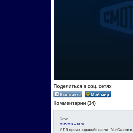
Поделиться в соц. сетях
Вконтакте
Мой мир
Комментарии (34)
Dove
:
02.05.2017 в 18:08
У ПЭ прямо паранойя насчет МакСсачки 