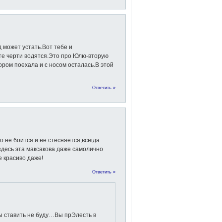
 может устать.Вот тебе и
уте черти водятся.Это про Юлю-вторую
вором поехала и с носом осталась.В этой
Ответить »
о не боится и не стесняется,всегда
 здесь эта максакова даже самолично
е красиво даже!
Ответить »
ы ставить не буду…Вы прЭлесть в