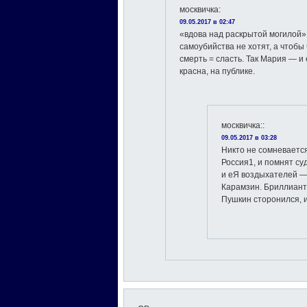
москвичка
:
09.05.2017 в 02:47
«вдова над раскрытой могилой»
самоубийства не хотят, а чтобы 
смерть = сласть. Так Мария — и 
красна, на публике.
москвичка:
:
09.05.2017 в 03:28
Никто не сомневаетс
Россия1, и помнят с
и еЯ воздыхателей — 
Карамзин. Бриллиант
Пушкин сторонился, 