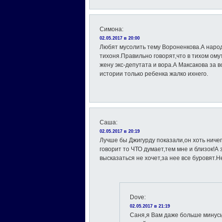
Симона
:
02.05.2017 в 20:00
Любят мусолить тему Вороненкова.А народ
тихоня.Правильно говорят,что в тихом ом
жену экс-депутата и вора.А Максакова за 
истории только ребенка жалко ихнего.
Саша
:
02.05.2017 в 20:19
Лучше бы Джигурду показали,он хоть ничег
говорит то ЧТО думает,тем мне и близок!А
высказаться не хочет,за нее все буровят.Н
Dove
:
02.05.2017 в 21:19
Саня,я Вам даже больше минус