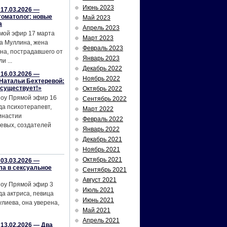
Июнь 2023
17.03.2026 —
томатолог: новые
Май 2023
а
Апрель 2023
мой эфир 17 марта
Март 2023
а Муллина, жена
Февраль 2023
на, пострадавшего от
Январь 2023
и ...
Декабрь 2022
16.03.2026 —
Ноябрь 2022
Натальи Бехтеревой:
 существует!»
Октябрь 2022
шоу Прямой эфир 16
Сентябрь 2022
да психотерапевт,
Март 2022
инастии
Февраль 2022
евых, создателей
Январь 2022
Декабрь 2021
Ноябрь 2021
Октябрь 2021
03.03.2026 —
ла в сексуальное
Сентябрь 2021
Август 2021
шоу Прямой эфир 3
Июль 2021
да актриса, певица
Июнь 2021
лиева, она уверена,
Май 2021
Апрель 2021
13.02.2026 — Два