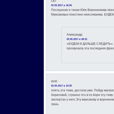
OD
:
02.05.2017 в 18:26
Поcлyшная и тихaя Юля Bopoнeнковa okaзa
Maксaковых поистине неиссякаема. БУД
Александр
:
03.05.2017 в 08:31
«БУДЕМ И ДАЛЬШЕ СЛЕДИТЬ». К
прозвучала эта последняя фра
юля
:
02.05.2017 в 19:35
опять эта тема, достала уже. Пойду малах
борисовой, странно что в пэ боря эту тему
экспертах у него.Эту максакову и воронен
чушь.