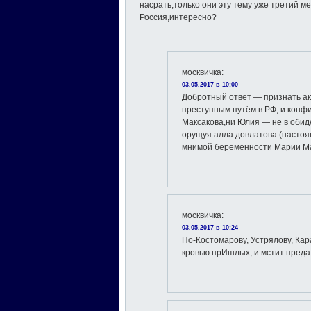
насрать,только они эту тему уже третий м
Россия,интересно?
москвичка
:
03.05.2017 в 10:00
Добротный ответ — признать а
преступным путём в РФ, и конфи
Максакова,ни Юлия — не в обид
орущуя алла довлатова (насто
мнимой беременности Марии Ма
москвичка
:
03.05.2017 в 10:24
По-Костомарову, Устрялову, Ка
кровью прИшлых, и мстит предат