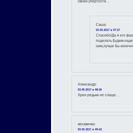
своей упертости…
Саша
:
03.05.2017 в 07:27
Спасибо!Да я его фан
поделать.Будем надея
ним,лучше бы конечно
Александр
:
03.05.2017 в 08:26
Хрен редьки не слаще…
москвичка
:
03.05.2017 в 09:43