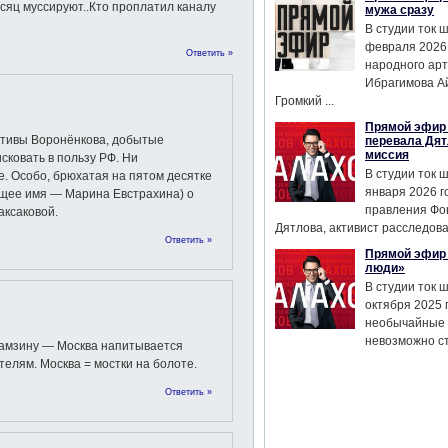
есяц муссируют..Кто проплатил каналу
мужа сразу
В студии ток 
февраля 2026
Ответить »
народного ар
Ибрагимова А
Громкий ...
Прямой эфир 
ктивы Воронёнкова, добытые
перевала Дят
миссия
сковать в пользу РФ. Ни
В студии ток 
е. Особо, брюхатая на пятом десятке
января 2026 г
ящее имя — Марина Евстрахина) о
правления Фо
ксаковой.
Дятлова, активист расследован
Ответить »
Прямой эфир 
люди»
В студии ток 
октября 2025 
необычайные 
невозможно сте
рамзину — Москва напитывается
елям. Москва = мостки на болоте.
Ответить »