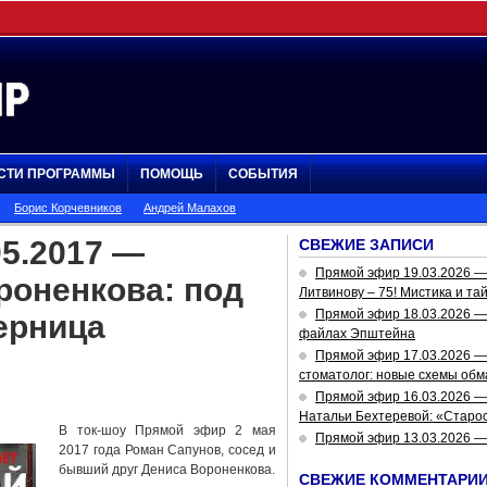
СТИ ПРОГРАММЫ
ПОМОЩЬ
СОБЫТИЯ
Борис Корчевников
Андрей Малахов
5.2017 —
СВЕЖИЕ ЗАПИСИ
Прямой эфир 19.03.2026 
роненкова: под
Литвинову – 75! Мистика и та
Прямой эфир 18.03.2026 — 
ерница
файлах Эпштейна
Прямой эфир 17.03.2026 —
стоматолог: новые схемы обм
Прямой эфир 16.03.2026 —
Натальи Бехтеревой: «Старос
В ток-шоу Прямой эфир 2 мая
Прямой эфир 13.03.2026 
2017 года Роман Сапунов, сосед и
бывший друг Дениса Вороненкова.
СВЕЖИЕ КОММЕНТАРИ