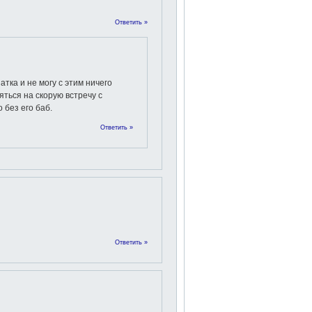
Ответить »
атка и не могу с этим ничего
ться на скорую встречу с
 без его баб.
Ответить »
Ответить »