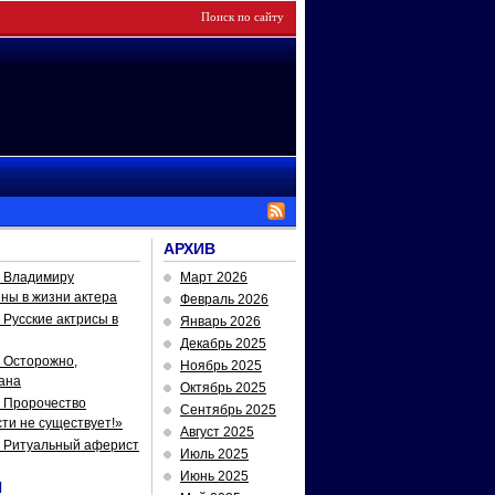
АРХИВ
— Владимиру
Март 2026
йны в жизни актера
Февраль 2026
Русские актрисы в
Январь 2026
Декабрь 2025
 Осторожно,
Ноябрь 2025
ана
Октябрь 2025
 Пророчество
Сентябрь 2025
ти не существует!»
Август 2025
— Ритуальный аферист
Июль 2025
Июнь 2025
И