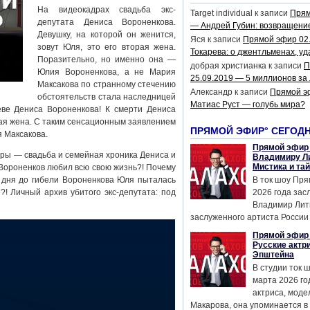
На видеокадрах свадьба экс-
Target individual
к записи
Прям
депутата Дениса Вороненкова.
— Андрей Губин: возвращени
Девушку, на которой он женится,
Яся
к записи
Прямой эфир 02
зовут Юля, это его вторая жена.
Токарева: о джентльменах, уд
Поразительно, но именно она —
добрая христианка
к записи
П
Юлия Вороненкова, а не Мария
25.09.2019 — 5 миллионов за
Максакова по странному стечению
Александр
к записи
Прямой э
обстоятельств стала наследницей
Матиас Руст — голубь мира?
еве Дениса Вороненкова! К смерти Дениса
ая жена. С таким сенсационным заявлением
ПРЯМОЙ ЭФИР° СЕГОД
я Максакова.
Прямой эфир 
ры — свадьба и семейная хроника Дениса и
Владимиру Ли
Мистика и та
ороненков любил всю свою жизнь?! Почему
ва дня до гибели Вороненкова Юля пыталась
В ток шоу Пря
! Личный архив убитого экс-депутата: под
2026 года за
Владимир Лит
заслуженного артиста России 
Прямой эфир 
Русские актр
Эпштейна
В студии ток 
марта 2026 го
актриса, мод
Макарова, она упоминается в .