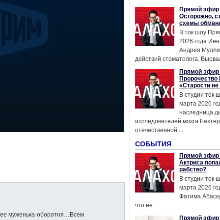
Прямой эфир 
Осторожно, с
схемы обман
В ток шоу Пря
2026 года Инн
Андрея Мулли
действий стоматолога. Вырвал
Прямой эфир 
Пророчество 
«Старости не
В студии ток 
марта 2026 го
наследница д
исследователей мозга Бахтер
отечественной ...
СОБЫТИЯ
Прямой эфир 
Актриса попа
рабство?
В студии ток 
марта 2026 го
Фатима Абаску
что ее ...
и ее муженька-оборотня…Всем
Прямой эфир 