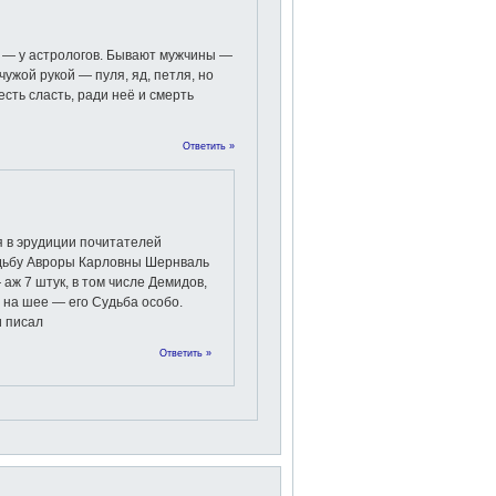
 — у астрологов. Бывают мужчины —
чужой рукой — пуля, яд, петля, но
есть сласть, ради неё и смерть
Ответить »
я в эрудиции почитателей
удьбу Авроры Карловны Шернваль
аж 7 штук, в том числе Демидов,
 на шее — его Судьба особо.
и писал
Ответить »