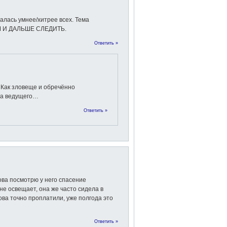
лась yмнее/хитрее всех. Teмa
ЕМ И ДАЛЬШЕ СЛЕДИТЬ.
Ответить »
ак зловеще и обречённо
за ведущего…
Ответить »
ова посмотрю у него спасение
 не освещает, она же часто сидела в
кова точно проплатили, уже полгода это
Ответить »