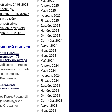
Май 2025
ой эфир 24.08.2023
Апрель 2025
е легенды
Март 2025
.03.2026 — Виктория
Февраль 2025
ачи и любви
Январь 2025
рямой эфир
Декабрь 2024
 любовь аферисту
Ноябрь 2024
фир 05.06.2013 —
Октябрь 2024
Сентябрь 2024
Август 2024
НЯШНИЙ ВЫПУСК
Июль 2024
19.03.2026 —
Июнь 2024
твинову – 75!
йны в жизни актера
Май 2024
мой эфир 19 марта
Апрель 2024
служенный артист РФ
Март 2024
винов. Жизнь
Февраль 2024
Владимира ...
Январь 2024
18.03.2026 —
Декабрь 2023
исы в файлах
Ноябрь 2023
Октябрь 2023
шоу Прямой эфир 18
Сентябрь 2023
да голливудская
ель Стефания
Август 2023
..
Июль 2023