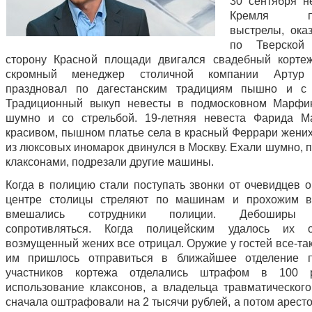
30 сентября н
Кремля про
выстрелы, оказ
по Тверской
сторону Красной площади двигался свадебный корте
скромный менеджер столичной компании Артур
праздновал по дагестанским традициям пышно и с 
Традиционный выкуп невесты в подмосковном Марфи
шумно и со стрельбой. 19-летняя невеста Фарида М
красивом, пышном платье села в красный Феррари жених
из люксовых иномарок двинулся в Москву. Ехали шумно, п
клаксонами, подрезали другие машины.
Когда в полицию стали поступать звонки от очевидцев о
центре столицы стреляют по машинам и прохожим в
вмешались сотрудники полиции. Дебоширы 
сопротивляться. Когда полицейским удалось их ос
возмущенный жених все отрицал. Оружие у гостей все-та
им пришлось отправиться в ближайшее отделение п
участников кортежа отделались штрафом в 100 
использование клаксонов, а владельца травматического
сначала оштрафовали на 2 тысячи рублей, а потом арест