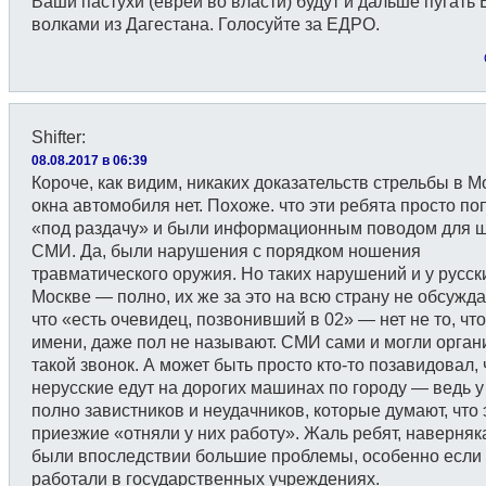
Ваши пастухи (евреи во власти) будут и дальше пугать 
волками из Дагестана. Голосуйте за ЕДРО.
Shifter
:
08.08.2017 в 06:39
Короче, как видим, никаких доказательств стрельбы в М
окна автомобиля нет. Похоже. что эти ребята просто по
«под раздачу» и были информационным поводом для 
СМИ. Да, были нарушения с порядком ношения
травматического оружия. Но таких нарушений и у русск
Москве — полно, их же за это на всю страну не обсужда
что «есть очевидец, позвонивший в 02» — нет не то, что
имени, даже пол не называют. СМИ сами и могли орган
такой звонок. А может быть просто кто-то позавидовал, 
нерусские едут на дорогих машинах по городу — ведь у
полно завистников и неудачников, которые думают, что 
приезжие «отняли у них работу». Жаль ребят, наверняка
были впоследствии большие проблемы, особенно если
работали в государственных учреждениях.