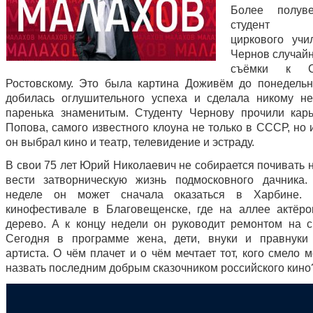
Более полув
студент эс
циркового уч
Чернов случайн
съёмки к Ст
Ростовскому. Это была картина Доживём до понедельн
добилась оглушительного успеха и сделала никому не
паренька знаменитым. Студенту Чернову прочили кар
Попова, самого известного клоуна не только в СССР, но 
он выбрал кино и театр, телевидение и эстраду.
В свои 75 лет Юрий Николаевич не собирается почивать 
вести затворническую жизнь подмосковного дачника
неделе он может сначала оказаться в Харбине.
кинофестивале в Благовещенске, где на аллее актёро
дерево. А к концу недели он руководит ремонтом на с
Сегодня в программе жена, дети, внуки и правнуки
артиста. О чём плачет и о чём мечтает тот, кого смело
назвать последним добрым сказочником российского кино