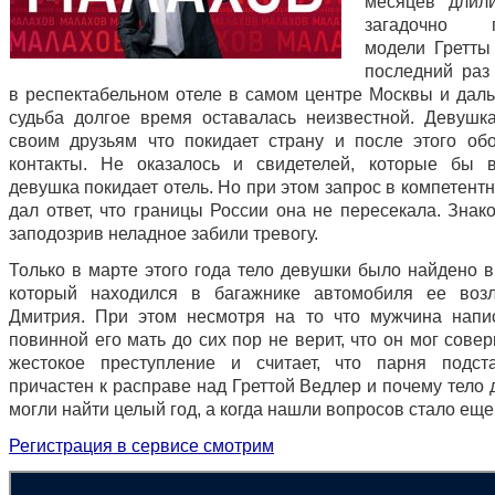
месяцев длил
загадочно п
модели Гретты
последний раз
в респектабельном отеле в самом центре Москвы и дал
судьба долгое время оставалась неизвестной. Девушк
своим друзьям что покидает страну и после этого об
контакты. Не оказалось и свидетелей, которые бы 
девушка покидает отель. Но при этом запрос в компетен
дал ответ, что границы России она не пересекала. Знак
заподозрив неладное забили тревогу.
Только в марте этого года тело девушки было найдено в
который находился в багажнике автомобиля ее возл
Дмитрия. При этом несмотря на то что мужчина напи
повинной его мать до сих пор не верит, что он мог сове
жестокое преступление и считает, что парня подст
причастен к расправе над Греттой Ведлер и почему тело
могли найти целый год, а когда нашли вопросов стало ещ
Регистрация в сервисе смотрим