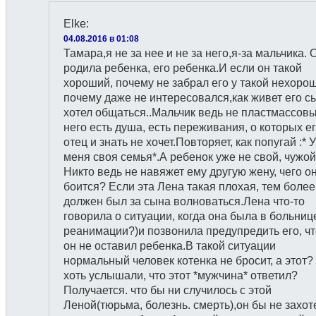
Elke
:
04.08.2016 в 01:08
Тамара,я не за нее и не за него,я-за мальчика. 
родила ребенка, его ребенка.И если он такой
хороший, почему не забрал его у такой нехоро
почему даже не интересовался,как живет его сы
хотел общаться..Мальчик ведь не пластмассовы
него есть душа, есть переживания, о которых е
отец и знать не хочет.Повторяет, как попугай :* У
меня своя семья*.А ребенок уже не свой, чужо
Никто ведь не навяжет ему другую жену, чего о
боится? Если эта Лена такая плохая, тем более
должен был за сына волноваться.Лена что-то
говорила о ситуации, когда она была в больнице
реанимации?)и позвонила предупредить его, ч
он не оставил ребенка.В такой ситуации
нормальный человек котенка не бросит, а этот?
хоть услышали, что этот *мужчина* ответил?
Получается. что бы ни случилось с этой
Леной(тюрьма, болезнь. смерть),он бы не захот