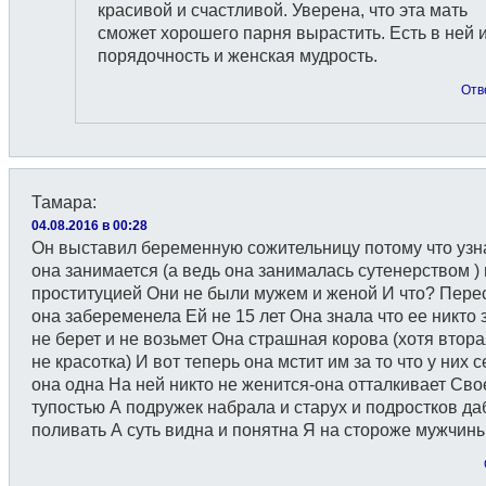
красивой и счастливой. Уверена, что эта мать
сможет хорошего парня вырастить. Есть в ней 
порядочность и женская мудрость.
Отв
Тамара
:
04.08.2016 в 00:28
Он выставил беременную сожительницу потому что узн
она занимается (а ведь она занималась сутенерством ) 
проституцией Они не были мужем и женой И что? Пере
она забеременела Ей не 15 лет Она знала что ее никто
не берет и не возьмет Она страшная корова (хотя втор
не красотка) И вот теперь она мстит им за то что у них 
она одна На ней никто не женится-она отталкивает Сво
тупостью А подружек набрала и старух и подростков да
поливать А суть видна и понятна Я на стороже мужчин