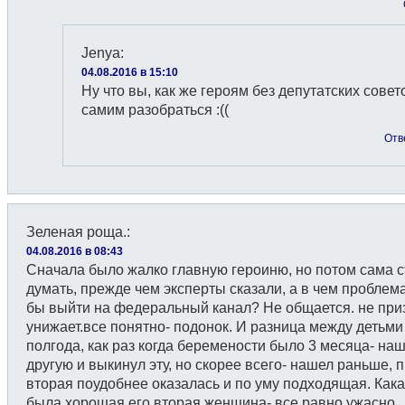
Jenyа
:
04.08.2016 в 15:10
Ну что вы, как же героям без депутатских совет
самим разобраться :((
Отв
Зеленая роща.
:
04.08.2016 в 08:43
Сначала было жалко главную героиню, но потом сама 
думать, прежде чем эксперты сказали, а в чем проблема
бы выйти на федеральный канал? Не общается. не приз
унижает.все понятно- подонок. И разница между детьми
полгода, как раз когда беремености было 3 месяца- на
другую и выкинул эту, но скорее всего- нашел раньше, 
вторая поудобнее оказалась и по уму подходящая. Кака
была хорошая его вторая женщина- все равно ужасно