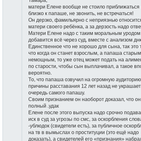
Тамара,
матери Елене вообще не стоило приближаться
близко к папаше, не звонить, не встречаться!
Он дерзко, фамильярно с неприязнью относится
матери своего ребёнка, а за дерзость надо отве
Матери Елене надо с таким моральным уродом
добавится всё через суд, вместе с анализом днк
Единственное что не хорошо для сына, так это 
что когда он станет взрослым, а папаша старым
немощным, то уже отец может подать на алим
по старости, чтобы сын выплачивал, а такое в
вероятно.
То, что папаша озвучил на огромную аудиторию
причины расставания 12 лет назад не украшает
очередь самого папашу.
Своим признанием он наоборот доказал, что он
полный .удак
Елене после этого выпуска надо срочно подава
иск в суд за угрозы по смс, за оскорбления слов
-ублюдок (свидетели есть), за публичное оскор
на тв в вымыслах о проституции (это ещё надо
доказать), а свидетелей его «признания» набра