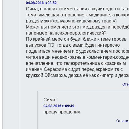
04.08.2016 в 08:52
Сима, в ваших комментариях звучит одна и та 
тема, имеющая отношение к медицине, а конкре
разделу жкт(желудочно-кишечному тракту)
Может вы поменяете этот мед.раздел и перейд
например на психоневрологический?
По крайней мере он будет ближе к теме героев
выпусков ПЭ, тогда с вами будет интересно
поделиться мнением и с удовольствием поспор
читая ваши неоднократные комментарии,созда
впечатление, что телезрительница с красивым
именем Серафима сидит перед экраном тв с
кружкой Эйсмарха, держа её как скипетр и держ
Отв
Сима
:
04.08.2016 в 09:49
прошу прощения
Ответи