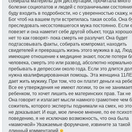
собирала материлы для диссертации, прочитала много
болезни социопатов и людей с пограничными состояни
буду входить в подробности, но с уверенностью скажу, 
Бог чтоб на вашем пути встретилась такая особа. Она б
преследовать несостоявшегося мужа постоянно. Если 
повезет и она наметит себе другой объект, тогда хорошо
нет то как говорят- пока смерть не разлучит. Она будет
подтасовывать факты, собирать компромат, находить
свидетелей и превращать жизнь этого мужика в ад. Люд
имеющие отношение к медицине знают, после потери б
человека, смерть это или развод, абсолютно нормально
пребывать в депрессии около года. Если это длится до
нужна квалифицированная помощь. Эта женщина 11ЛЕТ
дает жить мужику. При том, что он платит деньги на реб
Все ее утверждения не имеют логики, то он не занимае
ребенком, то хочет лишить ее материнских прав. Так не
Она говорит и излагает мысли намного грамотнее чем
сожитель, которого эксперты поднимали на смех, но это
не доказывает. И еще, мое личное мнение, по ее психот
поведению, я не исключаю возможность, что она была
«мамочкой» Уважаемые форумчане, извините за такой
длинный комментарий