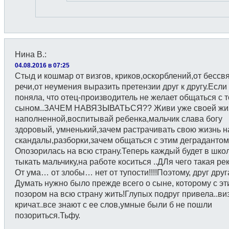
Нина В.
:
04.08.2016 в 07:25
Стыд и кошмар от визгов, криков,оскорблений,от бессв
речи,от неумения выразить претензии друг к другу.Если
поняла, что отец-производитель не желает общаться с т
сыном..ЗАЧЕМ НАВЯЗЫВАТЬСЯ?? Живи уже своей жи
наполненной,воспитывай ребенка,мальчик слава богу
здоровый, умненький,зачем растрачивать свою жизнь н
скандалы,разборки,зачем общаться с этим деграданто
Опозорилась на всю страну.Теперь каждый будет в шко
тыкать мальчику,на работе коситься ..ДЛя чего такая р
От ума… от злобы… нет от тупости!!!!Поэтому, друг друга
Думать нужно было прежде всего о сыне, которому с эт
позором на всю страну жить!Глупых подруг привела..ви
кричат..все знают с ее слов,умные были б не пошли
позориться.Тьфу.