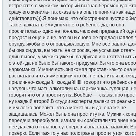
встречатся с мужиком. который выгнал беременную.Вт
сразу его женила- так сказать на опыте поняла как надо
действовать))).Я понимаю. что обостренное чуство оби
такое. доказать ему днк что его ребенок- да, но она
просчиталась- одно не поняла. человек предавший одн
предаст и еще и еще. вот он и снова ее предал-наплел
ерунду, якобы его оправдывающую. Мне все равно- да
бы она сидела, выгнать. не спросив, не услышав ответ-
один вывод. у мужика уже была другая и он хотел быть с
с этой- да не было бы такого- придумал бы что она вор
наркоманка. У меня есть знакомая пристав- как-то она 
рассказала что алименщики что бы не платить и выгляд
приличнно- каждый.. каждый!!!!!!! говорит что ребенок не
нагулян. что мать алкоголична. наркоманка. гулящая. н
говорят что она проститутка.Вообще — сказка про прос
ну каждый второй.В студии эксперты далеки от реально
и им легко поверить, что а может бы и да. она же не
защищалась. Может быть она проститутка..Мужик к конц
передачи переобулся. извилины сработали что внешнос
нее далека от планов сутенеров и она стала мамкой. Во
поверю. Если так- то у нас полстраны проституток. кот