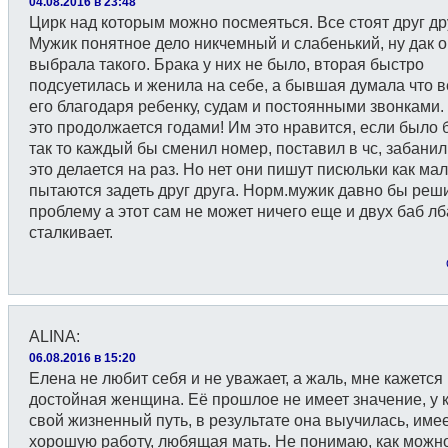
04.08.2016 в 23:48
Цирк над которым можно посмеяться. Все стоят друг др
Мужик понятное дело никчемный и слабенький, ну дак 
выбрала такого. Брака у них не было, вторая быстро
подсуетилась и женила на себе, а бывшая думала что в
его благодаря ребенку, судам и постоянными звонками.
это продолжается годами! Им это нравится, если было 
так то каждый бы сменил номер, поставил в чс, забанил
это делается на раз. Но нет они пишут писюльки как мал
пытаются задеть друг друга. Норм.мужик давно бы реши
проблему а этот сам не может ничего еще и двух баб л
сталкивает.
ALINA
:
06.08.2016 в 15:20
Елена не любит себя и не уважает, а жаль, мне кажется
достойная женщина. Её прошлое не имеет значение, у 
свой жизненный путь, в результате она выучилась, име
хорошую работу, любящая мать. Не понимаю, как можн