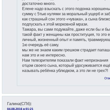
достаточно много.
Елене надо взыскать с этого подонка хорошен
сумму с 5тью нулями за моральный ущерб и за
как страшный сон этого «чувака», а сына близк
подпускать к этой морковной мрази.
Тамара, вы сами подумайте, даже если бы и б
такой факт у женщины как проституция, то это 
личный, жизненный опыт и память, травмирую
1ю очередь её саму.
мы же не знаем каким грешком страдает папаш
нам это и не интересно.
Нам телезрителям показали факт непризнания
отцом своего сына, который удосуживается ещ
называть ребёнка ублюдком, а это ли не грех?!
Отв
Галина(СПб)
:
04.08.2016 в 01:21