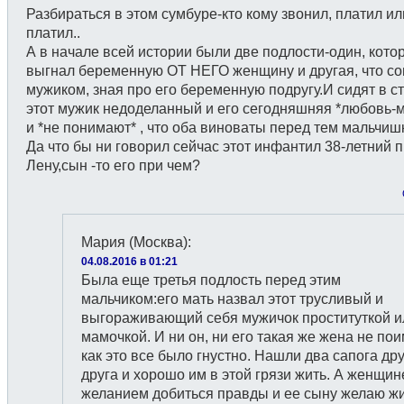
Разбираться в этом сумбуре-кто кому звонил, платил ил
платил..
А в начале всей истории были две подлости-один, кото
выгнал беременную ОТ НЕГО женщину и другая, что со
мужиком, зная про его беременную подругу.И сидят в ст
этот мужик недоделанный и его сегодняшняя *любовь-
и *не понимают* , что оба виноваты перед тем мальчиш
Да что бы ни говорил сейчас этот инфантил 38-летний 
Лену,сын -то его при чем?
Мария (Москва)
:
04.08.2016 в 01:21
Была еще третья подлость перед этим
мальчиком:его мать назвал этот трусливый и
выгораживающий себя мужичок проституткой и
мамочкой. И ни он, ни его такая же жена не пои
как это все было гнустно. Нашли два сапога дру
друга и хорошо им в этой грязи жить. А женщин
желанием добиться правды и ее сыну желаю ж