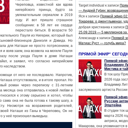
Череповца, известной как вдова
Target individual
к записи
Прям
нигерйского принца, будто за
— Андрей Губин: возвращени
увлекательным сериалом в 2019
Яся
к записи
Прямой эфир 02
году. И вот пришло страшное
Токарева: о джентльменах, уд
сообщение: в 58 лет ее сердце
добрая христианка
к записи
П
перестало биться. В возрасте 50
25.09.2019 — 5 миллионов за
кательного Пауля из Нигерии, который был
Александр
к записи
Прямой э
ыновей-близнецов Даниэля и Дэвида. Но
Матиас Руст — голубь мира?
ала для Наташи не просто потрясением, а
 и взяв заем, она возвела на могиле Пауля
ПРЯМОЙ ЭФИР° СЕГОД
Сразу после ухода Пауля в доме Наташи
Прямой эфир 
йкл, и заявил, что согласно нигерийским
Владимиру Ли
го наследством.
Мистика и та
В ток шоу Пря
 помощи от него не последовало. Напротив,
2026 года за
аташа отсутствовала, и в итоге пропал. Но
Владимир Лит
вый роман через переписку с 31-летним
заслуженного артиста России 
а месяца она отправилась к новой любви в
тносился к этому серьезно и хотел, чтобы
Прямой эфир 
 сама она не была готова к такому шагу, а
Русские актр
Эпштейна
ту. Несмотря на возражения родителей,
В студии ток 
своей Наташе из Ганы в Череповец. Он не
марта 2026 го
что у неё произошел выкидыш.
актриса, мод
Макарова, она упоминается в .