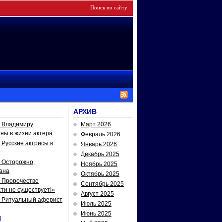
АРХИВ
— Владимиру
Март 2026
йны в жизни актера
Февраль 2026
Русские актрисы в
Январь 2026
Декабрь 2025
 Осторожно,
Ноябрь 2025
ана
Октябрь 2025
 Пророчество
Сентябрь 2025
ти не существует!»
Август 2025
— Ритуальный аферист
Июль 2025
Июнь 2025
И