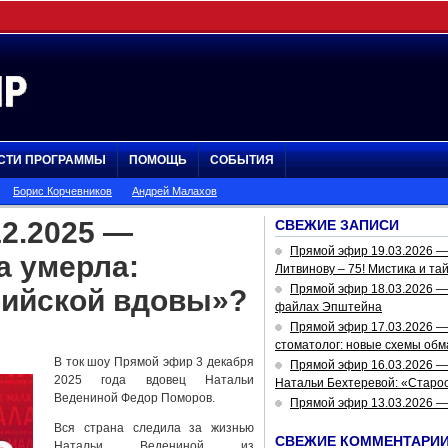
СТИ ПРОГРАММЫ
ПОМОЩЬ
СОБЫТИЯ
Борис Корчевников
Андрей Малахов
2.2025 —
СВЕЖИЕ ЗАПИСИ
Прямой эфир 19.03.2026 
а умерла:
Литвинову – 75! Мистика и та
Прямой эфир 18.03.2026 — 
рийской вдовы»?
файлах Эпштейна
Прямой эфир 17.03.2026 —
стоматолог: новые схемы обм
В ток шоу Прямой эфир 3 декабря
Прямой эфир 16.03.2026 —
2025 года вдовец Натальи
Натальи Бехтеревой: «Старос
Ведениной Федор Поморов.
Прямой эфир 13.03.2026 
Вся страна следила за жизнью
СВЕЖИЕ КОММЕНТАРИ
Натальи Ведениной из