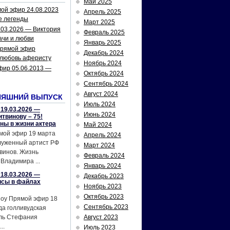
Май 2025
ой эфир 24.08.2023
Апрель 2025
е легенды
Март 2025
.03.2026 — Виктория
Февраль 2025
ачи и любви
Январь 2025
рямой эфир
Декабрь 2024
 любовь аферисту
Ноябрь 2024
фир 05.06.2013 —
Октябрь 2024
Сентябрь 2024
Август 2024
НЯШНИЙ ВЫПУСК
Июль 2024
19.03.2026 —
Июнь 2024
твинову – 75!
йны в жизни актера
Май 2024
мой эфир 19 марта
Апрель 2024
служенный артист РФ
Март 2024
винов. Жизнь
Февраль 2024
Владимира ...
Январь 2024
18.03.2026 —
Декабрь 2023
исы в файлах
Ноябрь 2023
Октябрь 2023
шоу Прямой эфир 18
Сентябрь 2023
да голливудская
ель Стефания
Август 2023
..
Июль 2023