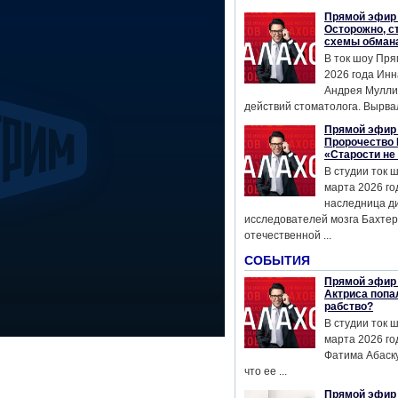
Прямой эфир 
Осторожно, с
схемы обман
В ток шоу Пря
2026 года Инн
Андрея Мулли
действий стоматолога. Вырвал
Прямой эфир 
Пророчество 
«Старости не
В студии ток 
марта 2026 го
наследница д
исследователей мозга Бахтер
отечественной ...
СОБЫТИЯ
Прямой эфир 
Актриса попа
рабство?
В студии ток 
марта 2026 го
Фатима Абаску
что ее ...
Прямой эфир 