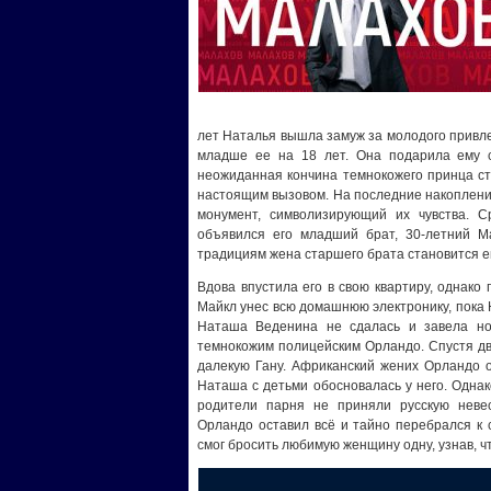
лет Наталья вышла замуж за молодого привле
младше ее на 18 лет. Она подарила ему с
неожиданная кончина темнокожего принца ст
настоящим вызовом. На последние накопления
монумент, символизирующий их чувства. 
объявился его младший брат, 30-летний Ма
традициям жена старшего брата становится е
Вдова впустила его в свою квартиру, однако
Майкл унес всю домашнюю электронику, пока Н
Наташа Веденина не сдалась и завела но
темнокожим полицейским Орландо. Спустя дв
далекую Гану. Африканский жених Орландо о
Наташа с детьми обосновалась у него. Однако
родители парня не приняли русскую невес
Орландо оставил всё и тайно перебрался к 
смог бросить любимую женщину одну, узнав, 