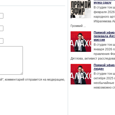
мужа сразу
В студии ток 
февраля 2026
народного ар
Ибрагимова А
Громкий ...
Прямой эфир 
перевала Дят
миссия
В студии ток 
января 2026 г
правления Фо
Дятлова, активист расследован
Прямой эфир 
люди»
В студии ток 
октября 2025 
й", комментарий отправится на модерацию,
необычайные 
невозможно сте