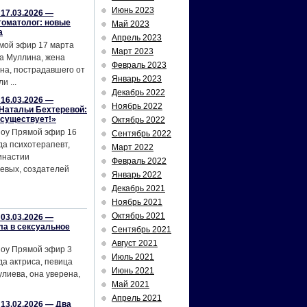
Июнь 2023
17.03.2026 —
томатолог: новые
Май 2023
а
Апрель 2023
мой эфир 17 марта
Март 2023
а Муллина, жена
Февраль 2023
на, пострадавшего от
Январь 2023
и ...
Декабрь 2022
16.03.2026 —
Ноябрь 2022
Натальи Бехтеревой:
 существует!»
Октябрь 2022
шоу Прямой эфир 16
Сентябрь 2022
да психотерапевт,
Март 2022
инастии
Февраль 2022
евых, создателей
Январь 2022
Декабрь 2021
Ноябрь 2021
Октябрь 2021
03.03.2026 —
ла в сексуальное
Сентябрь 2021
Август 2021
шоу Прямой эфир 3
Июль 2021
да актриса, певица
Июнь 2021
лиева, она уверена,
Май 2021
Апрель 2021
13.02.2026 — Два