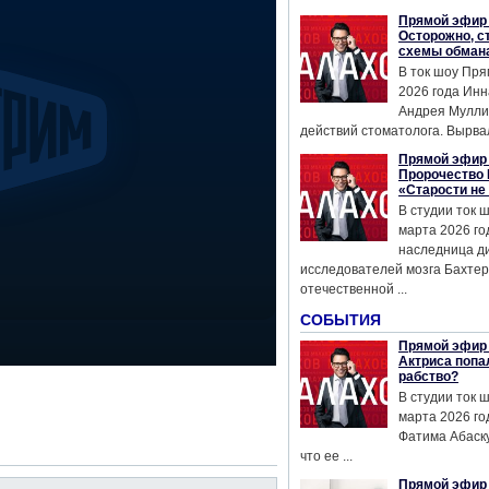
Прямой эфир 
Осторожно, с
схемы обман
В ток шоу Пря
2026 года Инн
Андрея Мулли
действий стоматолога. Вырвал
Прямой эфир 
Пророчество 
«Старости не
В студии ток 
марта 2026 го
наследница д
исследователей мозга Бахтер
отечественной ...
СОБЫТИЯ
Прямой эфир 
Актриса попа
рабство?
В студии ток 
марта 2026 го
Фатима Абаску
что ее ...
Прямой эфир 