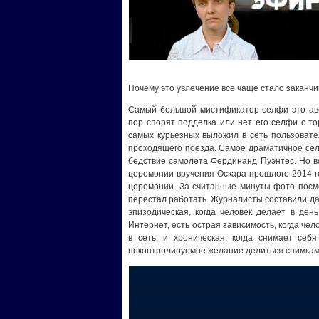
Почему это увлечение все чаще стало заканч
Самый большой мистификатор селфи это авс
пор спорят подделка или нет его селфи с т
самых курьезных выложил в сеть пользовате
проходящего поезда. Самое драматичное сел
бедствие самолета Фердинанд Пуэнтес. Но в
церемонии вручения Оскара прошлого 2014 го
церемонии. За считанные минуты фото посмо
перестал работать. Журналисты составили д
эпизодическая, когда человек делает в ден
Интернет, есть острая зависимость, когда че
в сеть, и хроническая, когда снимает се
неконтролируемое желание делиться снимкам