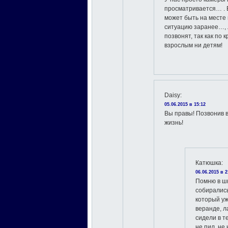
просматривается… . Е
может быть на месте
ситуацию заранее…, 
позвонят, так как по
взрослым ни детям!
Daisy
:
05.06.2015 в 15:12
Вы правы! Позвонив 
жизнь!
Катюшка
:
06.06.2015 в 2
Помню в ш
собирались
который уж
веранде, л
сидели в т
не пил, не