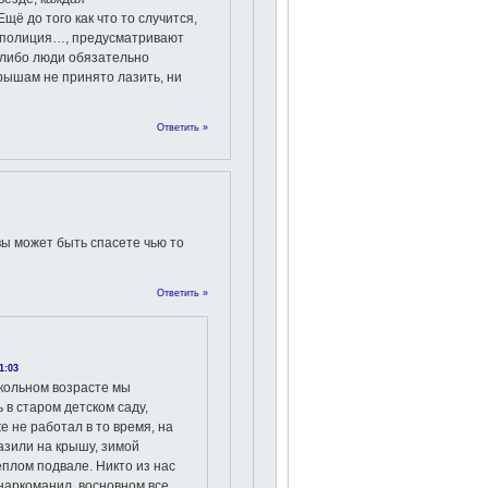
щё до того как что то случится,
 полиция…, предусматривают
либо люди обязательно
 крышам не принято лазить, ни
Ответить »
вы может быть спасете чью то
Ответить »
1:03
кольном возрасте мы
 в старом детском саду,
е не работал в то время, на
азили на крышу, зимой
еплом подвале. Никто из нас
 наркоманил, восновном все