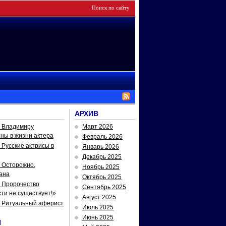
АРХИВ
— Владимиру
Март 2026
йны в жизни актера
Февраль 2026
Русские актрисы в
Январь 2026
Декабрь 2025
 Осторожно,
Ноябрь 2025
ана
Октябрь 2025
 Пророчество
Сентябрь 2025
ти не существует!»
Август 2025
— Ритуальный аферист
Июль 2025
Июнь 2025
И