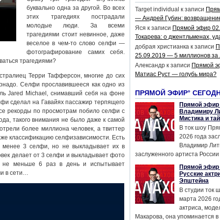
буквально одна за другой. Во всех
Target individual
к записи
Прям
этих трагедиях пострадали
— Андрей Губин: возвращени
молодые люди. За всеми
Яся
к записи
Прямой эфир 02
трагедиями стоит невинное, даже
Токарева: о джентльменах, уд
веселое в чем-то слово селфи —
добрая христианка
к записи
П
фотографирование самих себя.
25.09.2019 — 5 миллионов за
иваться трагедиями?
Александр
к записи
Прямой э
Матиас Руст — голубь мира?
тралиец Терри Тафферсон, многие до сих
орнадо. Селфи прославившееся как одно из
ПРЯМОЙ ЭФИР° СЕГОД
ль Jared Michael, снимавший себя на фоне
фи сделал на Гавайях пассажир терпящего
Прямой эфир 
се рекорды по просмотрам побило селфи с
Владимиру Ли
Мистика и та
да, такого внимания не было даже к самой
В ток шоу Пря
трели более миллиона человек, а твиттер
2026 года за
аже классификацию селфизависимости. Есть
Владимир Лит
ь менее 3 селфи, но не выкладывает их в
заслуженного артиста России 
ловек делает от 3 селфи и выкладывает фото
бя не меньше 6 раз в день и испытывает
Прямой эфир 
и в сети…
Русские актр
Эпштейна
В студии ток 
марта 2026 го
актриса, мод
Макарова, она упоминается в .