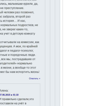
лись, мальчишки курили, да,
 не преступление.
й человек раз позвонил,
с забрала, второй раз
сь история… И нас,
 нормальных подростков, не
, не зверюг каких-то,
на учет в детскую комнату
отчитывали на комиссии, как
пущенцев. А мои, по крайней
дагог и педагог-психолог,
нтные и порядочные люди.
, все мы, пострадавшие от
лагодетелей» нормально
 в жизни, а вообще-то этот
 мог бы нам испортить жизнь!
Ответить »
Алена
:
07.06.2015 в 01:10
И правильно сделали,что
поставили на учёт в