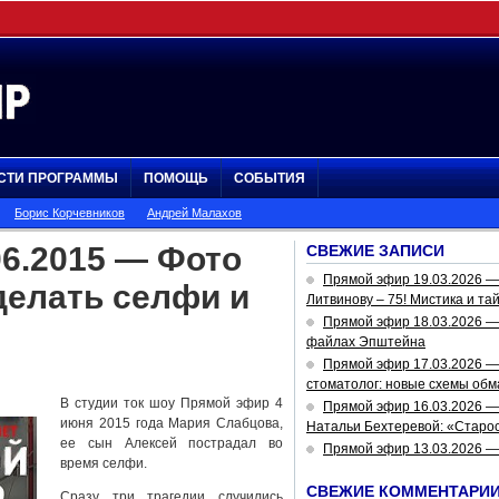
СТИ ПРОГРАММЫ
ПОМОЩЬ
СОБЫТИЯ
Борис Корчевников
Андрей Малахов
6.2015 — Фото
СВЕЖИЕ ЗАПИСИ
Прямой эфир 19.03.2026 
делать селфи и
Литвинову – 75! Мистика и та
Прямой эфир 18.03.2026 — 
файлах Эпштейна
Прямой эфир 17.03.2026 —
стоматолог: новые схемы обм
В студии ток шоу Прямой эфир 4
Прямой эфир 16.03.2026 —
июня 2015 года Мария Слабцова,
Натальи Бехтеревой: «Старос
ее сын Алексей пострадал во
Прямой эфир 13.03.2026 
время селфи.
СВЕЖИЕ КОММЕНТАРИ
Сразу три трагедии случились