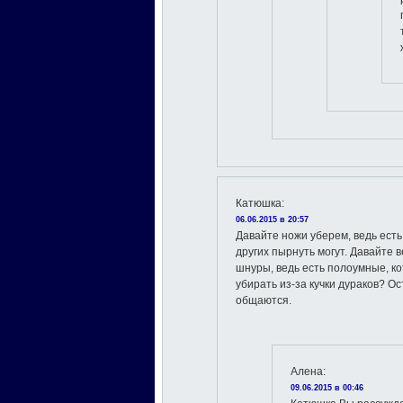
Катюшка
:
06.06.2015 в 20:57
Давайте ножи уберем, ведь есть
других пырнуть могут. Давайте 
шнуры, ведь есть полоумные, к
убирать из-за кучки дураков? О
общаются.
Алена
:
09.06.2015 в 00:46