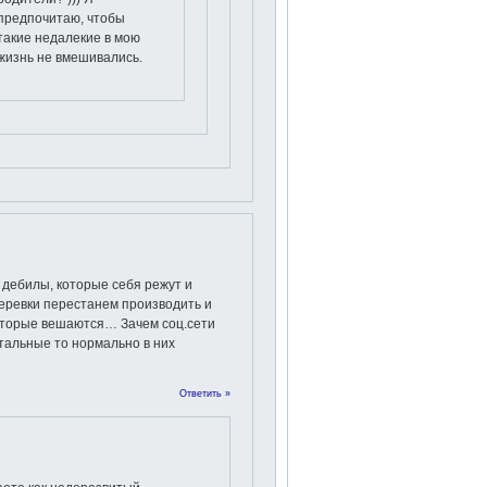
предпочитаю, чтобы
такие недалекие в мою
жизнь не вмешивались.
 дебилы, которые себя режут и
веревки перестанем производить и
оторые вешаются… Зачем соц.сети
стальные то нормально в них
Ответить »