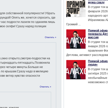
мужа сразу
В студии ток 
февраля 2026
 для собственной популярности! Убрать
народного ар
ундой! Опять же, хочется спросить, где
Ибрагимова А
у нас подрости лазили по зданиям лишь
Громкий ...
аемое селфи! Сразу наряд полиции
Прямой эфир 
перевала Дят
миссия
Ответить »
В студии ток 
января 2026 г
правления Фо
Дятлова, активист расследован
е,окно открыто,смотрю-подростки на
Прямой эфир 
четырнадцать-пятнадцать.Позвонила
люди»
ерез четыре минуты.Больше не
В студии ток 
 по крышам.Сразу надо в милицию
октября 2025 
лове ветер,чувство опасности
необычайные 
невозможно сте
Ответить »
везде, каждая