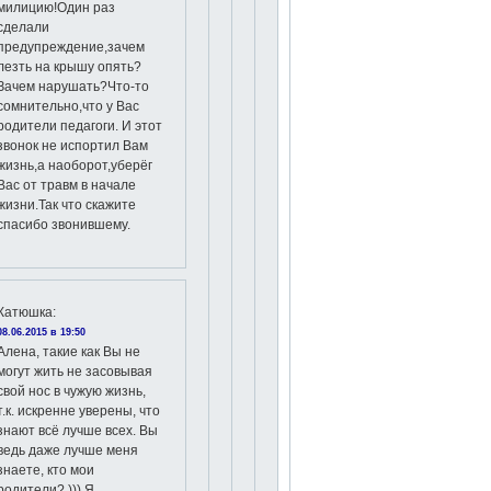
милицию!Один раз
сделали
предупреждение,зачем
лезть на крышу опять?
Зачем нарушать?Что-то
сомнительно,что у Вас
родители педагоги. И этот
звонок не испортил Вам
жизнь,а наоборот,уберёг
Вас от травм в начале
жизни.Так что скажите
спасибо звонившему.
Катюшка
:
08.06.2015 в 19:50
Алена, такие как Вы не
могут жить не засовывая
свой нос в чужую жизнь,
т.к. искренне уверены, что
знают всё лучше всех. Вы
ведь даже лучше меня
знаете, кто мои
родители? ))) Я