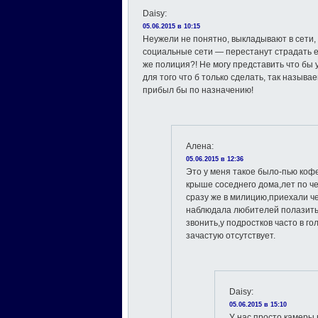
Daisy
:
05.06.2015 в 10:15
Неужели не понятно, выкладывают в сети,
социальные сети — перестанут страдать ер
же полиция?! Не могу представить что бы 
для того что б только сделать, так назыв
прибыл бы по назначению!
Алена
:
05.06.2015 в 12:36
Это у меня такое было-пью коф
крыше соседнего дома,лет по 
сразу же в милицию,приехали ч
наблюдала любителей полазить
звонить,у подростков часто в го
зачастую отсутствует.
Daisy
:
05.06.2015 в 15:10
У нас просто камеры 