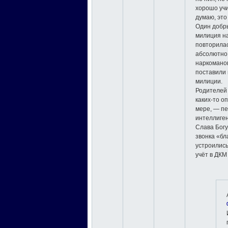
хорошо учи
думаю, это
Один добры
милиция на
повторила
абсолютно
наркоманов
поставили 
милиции.
Родителей 
каких-то о
мере, — пе
интеллиге
Слава Богу
звонка «б
устроились
учёт в ДКМ