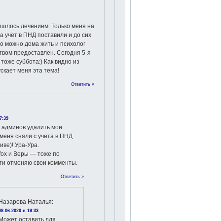
ошлось лечением. Только меня на
а учёт в ПНД поставили и до сих
то можно дома жить и психолог
твом предоставлен. Сегодня 5-я
тоже суббота:) Как видно из
скает меня эта тема!
Ответить »
7:39
 админов удалить мои
меня сняли с учёта в ПНД
иве)! Ура-Ура.
fox и Веры — тоже по
ти отменяю свои комменты.
Ответить »
Назарова Наталья
:
08.06.2020 в 19:33
Может оставить для