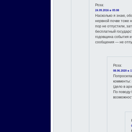
Роза
:
24.09.2016 в 05:08
Насколько я знаю, об
нервной почве тоже н
пор не отпустили, за
бесплатный государс
годовщина события и 
сообщения — не отпу
Роза
:
08.06.2020 в 1
Попросила
комменты: 
(дело в арх
По поводу 
возможнос