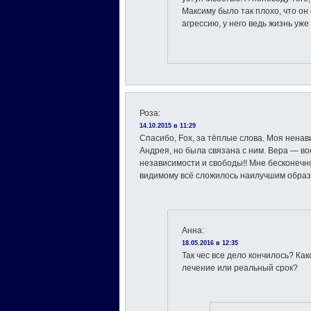
Максиму было так плохо, что о
агрессию, у него ведь жизнь уж
Роза
:
14.10.2015 в 11:29
Спасибо, Fox, за тёплые слова. Моя ненав
Андрея, но была связана с ним. Вера — в
независимости и свободы!! Мне бесконечно 
видимому всё сложилось наилучшим образ
Анна
:
18.05.2016 в 12:35
Так чес все дело кончилось? Ка
лечение или реальный срок?