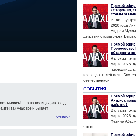
Прямой эфир 
Осторожно, с
схемы обман
В ток шоу Пря
2026 года Инн
Андрея Мулли
действий стоматолога. Вырвал
Прямой эфир 
Пророчество 
«Старости не
В студии ток 
марта 2026 го
наследница д
исследователей мозга Бахтер
отечественной ...
СОБЫТИЯ
Прямой эфир 
Актриса попа
закончилось! а наша полиция,как всегда в
рабство?
дите! так унас все и бывает!
В студии ток 
марта 2026 го
Ответить »
Фатима Абаску
что ее ...
Прямой эфир 