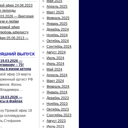
Май 2025
ой эфир 24.08.2023
Апрель 2025
е легенды
Март 2025
.03.2026 — Виктория
Февраль 2025
ачи и любви
Январь 2025
рямой эфир
Декабрь 2024
 любовь аферисту
Ноябрь 2024
фир 05.06.2013 —
Октябрь 2024
Сентябрь 2024
Август 2024
НЯШНИЙ ВЫПУСК
Июль 2024
19.03.2026 —
Июнь 2024
твинову – 75!
йны в жизни актера
Май 2024
мой эфир 19 марта
Апрель 2024
служенный артист РФ
Март 2024
винов. Жизнь
Февраль 2024
Владимира ...
Январь 2024
18.03.2026 —
Декабрь 2023
исы в файлах
Ноябрь 2023
Октябрь 2023
шоу Прямой эфир 18
Сентябрь 2023
да голливудская
ель Стефания
Август 2023
..
Июль 2023