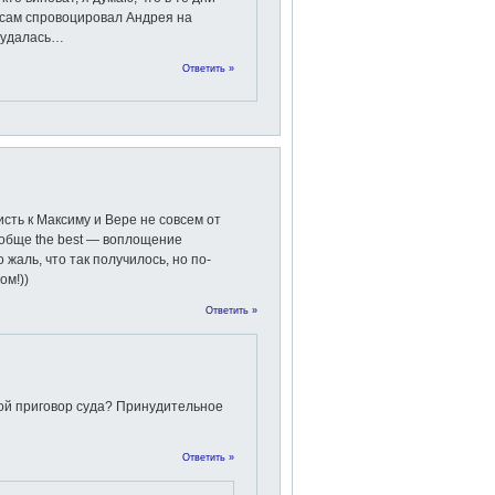
н сам спровоцировал Андрея на
е удалась…
Ответить »
исть к Максиму и Вере не совсем от
ообще the best — воплощение
жаль, что так получилось, но по-
ом!))
Ответить »
кой приговор суда? Принудительное
Ответить »