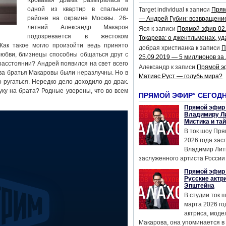
Кровавая драма разыгралась в
одной из квартир в спальном
Target individual
к записи
Прям
районе на окраине Москвы. 26-
— Андрей Губин: возвращени
летний Александр Макаров
Яся
к записи
Прямой эфир 02
подозревается в жестоком
Токарева: о джентльменах, уд
Как такое могло произойти ведь принято
добрая христианка
к записи
П
любви, близнецы способны общаться друг с
25.09.2019 — 5 миллионов за
 расстоянии? Андрей появился на свет всего
Александр
к записи
Прямой э
ва братья Макаровы были неразлучны. Но в
Матиас Руст — голубь мира?
 ругаться. Нередко дело доходило до драк.
уку на брата? Родные уверены, что во всем
ПРЯМОЙ ЭФИР° СЕГОД
Прямой эфир 
Владимиру Ли
Мистика и та
В ток шоу Пря
2026 года за
Владимир Лит
заслуженного артиста России 
Прямой эфир 
Русские актр
Эпштейна
В студии ток 
марта 2026 го
актриса, мод
Макарова, она упоминается в .