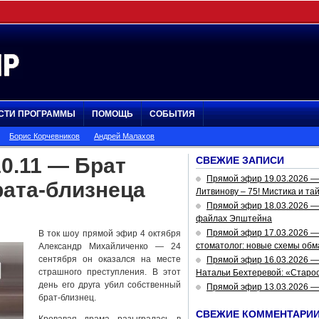
СТИ ПРОГРАММЫ
ПОМОЩЬ
СОБЫТИЯ
Борис Корчевников
Андрей Малахов
0.11 — Брат
СВЕЖИЕ ЗАПИСИ
Прямой эфир 19.03.2026 
рата-близнеца
Литвинову – 75! Мистика и та
Прямой эфир 18.03.2026 — 
файлах Эпштейна
Прямой эфир 17.03.2026 —
В ток шоу прямой эфир 4 октября
стоматолог: новые схемы обм
Александр Михайличенко — 24
сентября он оказался на месте
Прямой эфир 16.03.2026 —
страшного преступления. В этот
Натальи Бехтеревой: «Старос
день его друга убил собственный
Прямой эфир 13.03.2026 
брат-близнец.
СВЕЖИЕ КОММЕНТАРИ