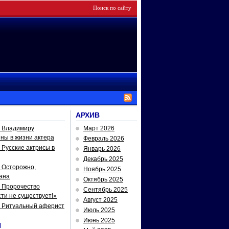
АРХИВ
— Владимиру
Март 2026
йны в жизни актера
Февраль 2026
Русские актрисы в
Январь 2026
Декабрь 2025
 Осторожно,
Ноябрь 2025
ана
Октябрь 2025
 Пророчество
Сентябрь 2025
ти не существует!»
Август 2025
— Ритуальный аферист
Июль 2025
Июнь 2025
И