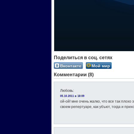
Поделиться в соц. сетях
Вконтакте
Мой мир
Комментарии (8)
Любовь
:
05.10.2011 в 18:09
ой-ой! мне очень жалко, что все так плохо 
своем репертуаре, как убъют, тогда и прихо