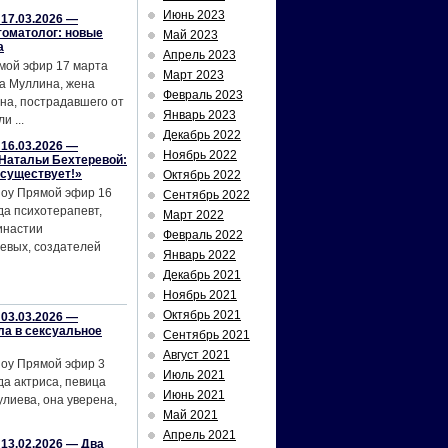
Июнь 2023
17.03.2026 —
томатолог: новые
Май 2023
а
Апрель 2023
мой эфир 17 марта
Март 2023
а Муллина, жена
Февраль 2023
на, пострадавшего от
Январь 2023
и ...
Декабрь 2022
16.03.2026 —
Ноябрь 2022
Натальи Бехтеревой:
 существует!»
Октябрь 2022
шоу Прямой эфир 16
Сентябрь 2022
да психотерапевт,
Март 2022
инастии
Февраль 2022
евых, создателей
Январь 2022
Декабрь 2021
Ноябрь 2021
Октябрь 2021
03.03.2026 —
ла в сексуальное
Сентябрь 2021
Август 2021
шоу Прямой эфир 3
Июль 2021
да актриса, певица
Июнь 2021
лиева, она уверена,
Май 2021
Апрель 2021
13.02.2026 — Два