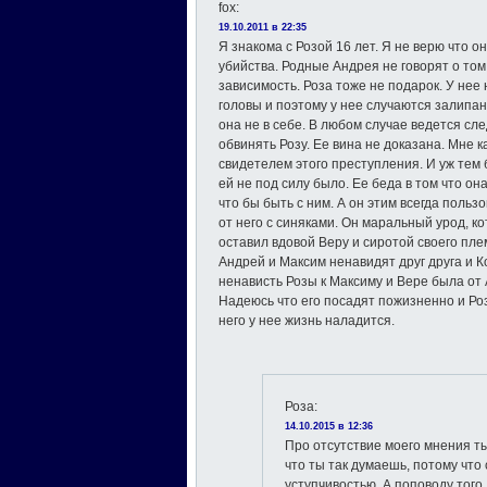
fox
:
19.10.2011 в 22:35
Я знакома с Розой 16 лет. Я не верю что о
убийства. Родные Андрея не говорят о том
зависимость. Роза тоже не подарок. У нее
головы и поэтому у нее случаются залипан
она не в себе. В любом случае ведется сле
обвинять Розу. Ее вина не доказана. Мне 
свидетелем этого преступления. И уж тем
ей не под силу было. Ее беда в том что она
что бы быть с ним. А он этим всегда поль
от него с синяками. Он маральный урод, к
оставил вдовой Веру и сиротой своего плем
Андрей и Максим ненавидят друг друга и К
ненависть Розы к Максиму и Вере была от 
Надеюсь что его посадят пожизненно и Роза
него у нее жизнь наладится.
Роза
:
14.10.2015 в 12:36
Про отсутствие моего мнения т
что ты так думаешь, потому что
уступчивостью. А поповоду того, 