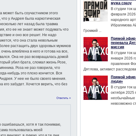
мужа сразу
В студии ток 
на может быть соучастником этого
февраля 2026
, что у Андрея была наркотическая
народного ар
 несколько лет назад была травма
Ибрагимова А
ия, кто ее не знает может подумать что
Громкий ...
дствие и оно все решит. Не надо
Прямой эфир 
кажется, что она стала невольным
перевала Дят
 более растащить двух здоровых мужиков
миссия
 очень влюблена в него и готова на все,
В студии ток 
зовался. Она не раз возвращалась домой
января 2026 г
оторый убил брата, сломал жизнь Розе,
правления Фо
янника. Роза не раз говорила, что
Дятлова, активист расследован
огда-нибудь это плохо кончится. Вся
Прямой эфир 
Андрея. У нее не было своего мнения.
люди»
 его забудет. Хочется верить, что без
В студии ток 
октября 2025 
необычайные 
Ответить »
невозможно сте
ы ошибаешься, хотя я так понимаю,
 сама пользовалась моей
кто виноват, я думаю, что в те дни