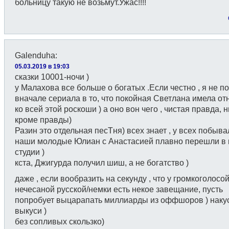
больницу такую не возьмут.Ужас!!!!
Galenduha
:
05.03.2019 в 19:03
сказки 10001-ночи )
у Малахова все больше о богатых .Если честно , я не п
вначале сериала в то, что покойная Светлана имела о
ко всей этой роскоши ) а оно вон чего , чистая правда, 
кроме правды)
Разин это отдельная песТня) всех знает , у всех побыва
наши молодые Юлиан с Анастасией плавно перешли в 
студии )
кста, Джигурда получил шиш, а не богатство )
даже , если вообразить на секунду , что у громкоголосо
нечесаной русской/немки есть некое завещание, пусть
попробует выцарапать миллиарды из оффшоров ) наку
выкуси )
без сопливых скользко)