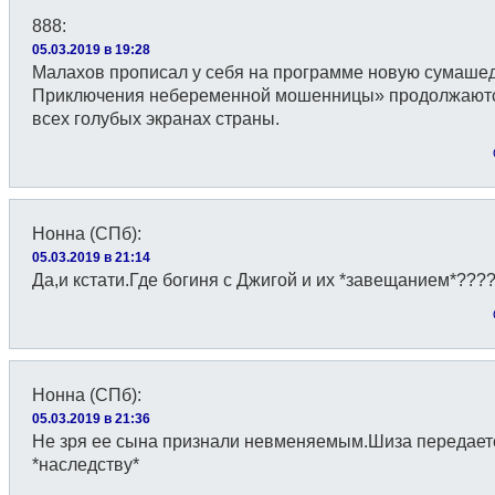
888
:
05.03.2019 в 19:28
Малахов прописал у себя на программе новую сумаше
Приключения небеременной мошенницы» продолжаютс
всех голубых экранах страны.
Нонна (СПб)
:
05.03.2019 в 21:14
Да,и кстати.Где богиня с Джигой и их *завещанием*???
Нонна (СПб)
:
05.03.2019 в 21:36
Не зря ее сына признали невменяемым.Шиза передает
*наследству*