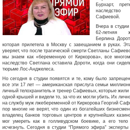
Бурхарт, пре
наследство 
Сафиевой.
Вчера в студии
62-летняя ж
Берлина Дорот
которая прилетела в Москву с завещанием в руках. Э
уверяет, что после трагической смерти Светланы Сафиев
мы знаем как «беременную от Киркорова», все много
наследство Светлана оставила Дороти, когда они сидел
тюрьме Лос-Анджелеса.
Но сегодня в студии появятся и те, кому было запрещен
все эти 17 лет — американская прислуга семьи миллионе
личный телохранитель и тренер Сафиевых, которые жили 
одной крышей и видели то, за что их могли убить. Их лич
на службу муж лжебеременной от Киркорова Георгий Сафи
пор многие не верят, что один из богатейших бизнесмен
владелец банков торговых центров и крупнейших казин
мог умереть как в голливудском боевике, а его тело
исчезнуть. Сегодня в студии “Прямого эфира” эксперты