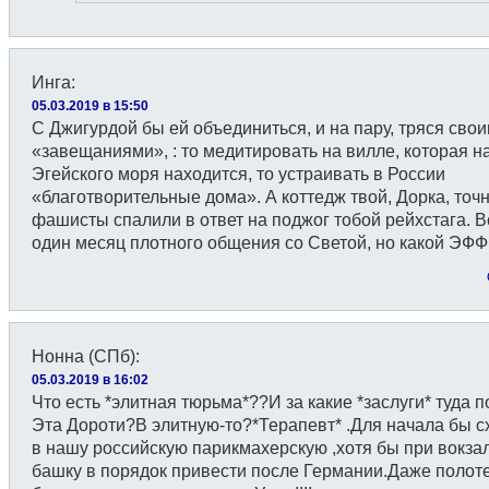
Инга
:
05.03.2019 в 15:50
С Джигурдой бы ей объединиться, и на пару, тряся сво
«завещаниями», : то медитировать на вилле, которая н
Эгейского моря находится, то устраивать в России
«благотворительные дома». А коттедж твой, Дорка, точ
фашисты спалили в ответ на поджог тобой рейхстага. В
один месяц плотного общения со Светой, но какой ЭФФ
Нонна (СПб)
:
05.03.2019 в 16:02
Что есть *элитная тюрьма*??И за какие *заслуги* туда 
Эта Дороти?В элитную-то?*Терапевт* .Для начала бы с
в нашу российскую парикмахерскую ,хотя бы при вокза
башку в порядок привести после Германии.Даже полот