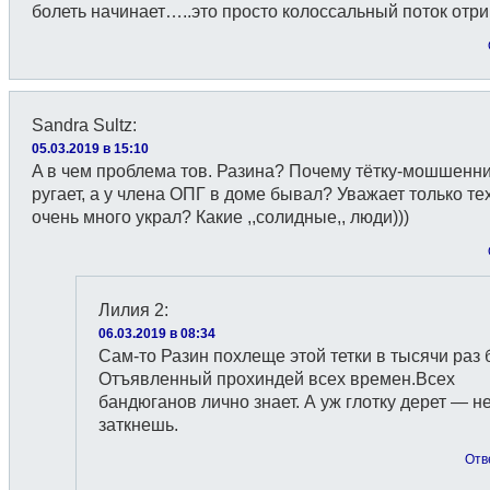
болеть начинает…..это просто колоссальный поток отр
Sandra Sultz
:
05.03.2019 в 15:10
A в чем проблема тов. Разина? Почему тётку-мошшенни
ругает, а у члена ОПГ в доме бывал? Уважает только тех
очень много украл? Какие ,,солидные,, люди)))
Лилия 2
:
06.03.2019 в 08:34
Сам-то Разин похлеще этой тетки в тысячи раз б
Отъявленный прохиндей всех времен.Всех
бандюганов лично знает. А уж глотку дерет — н
заткнешь.
Отв