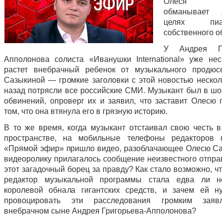
Олеся Са
обманывает
целях п
собственного о
У Андрея Гр
Апполонова солиста «Иванушки International» уже нес
растет внебрачный ребенок от музыкального продюс
Сазыкиной — громкие заголовки с этой новостью нескол
назад потрясли все российские СМИ. Музыкант был в шок
обвинений, опроверг их и заявил, что заставит Олесю 
том, что она втянула его в грязную историю.
В то же время, когда музыкант отстаивал свою честь 
пространстве, на мобильные телефоны редакторов 
«Прямой эфир» пришло видео, разоблачающее Олесю Саз
видеоролику прилагалось сообщение неизвестного отправ
этот загадочный борец за правду? Как стало возможно, 
редактор музыкальной программы стала едва ли н
королевой обнала гигантских средств, и зачем ей 
провоцировать эти расследования громким зая
внебрачном сыне Андрея Григорьева-Апполонова?