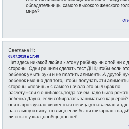
обладательницы самого высокого женского гол
мире?
Отв
Светлана Н
:
05.07.2018 в 17:48
Нет здесь никакой любви к этому ребёнку ни с той ни с 
стороны. Одни решили сделать тест ДНК,чтобы если это
ребёнок умыть руки и не платить алименты.А другой ну
ребёнок именно для того, чтобы получать эти алименты
стороны «певицы» с самого начала это был брак по
расчету.Если я ошибаюсь,тогда зачем надо было рожат
ребёнка Дауна, если собиралась заниматься карьерой?
опять прозвучало «известная певица,узнаваемая и тд
раз слышу и вижу это лицо,если бы ни шикарная свадьб
ли кто-то узнал ,вообще,про неё.