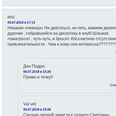
elis
:
05.07.2018 в 17:13
Никакая «певица» Ни двигаться, ни петь, макияж дерев
дурочки , собравшейся на дискотеку в клуб! Шлыков
поматросит , чуть-чуть, и бросит. Абсолютное отсутстви
привлекательности . Чем и кому она интересна??????
Дон Педро
:
06.07.2018 в 15:26
Прямо в точку!!
Отв
Val vel
:
09.07.2018 в 15:06
Сколько черной зависти к таланту Светланы