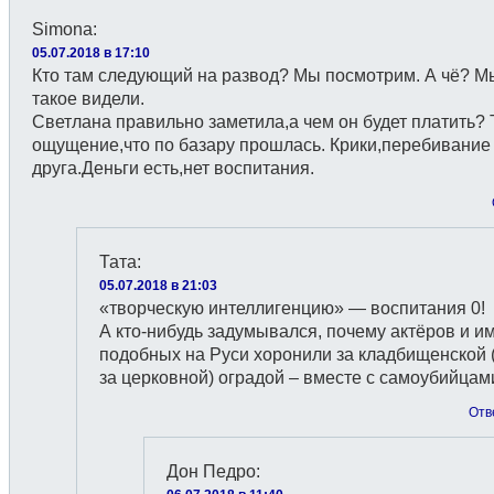
Simona
:
05.07.2018 в 17:10
Кто там следующий на развод? Мы посмотрим. А чё? М
такое видели.
Светлана правильно заметила,а чем он будет платить? 
ощущение,что по базару прошлась. Крики,перебивание
друга.Деньги есть,нет воспитания.
Тата
:
05.07.2018 в 21:03
«творческую интеллигенцию» — воспитания 0!
А кто-нибудь задумывался, почему актёров и и
подобных на Руси хоронили за кладбищенской 
за церковной) оградой – вместе с самоубийцам
Отв
Дон Педро
: