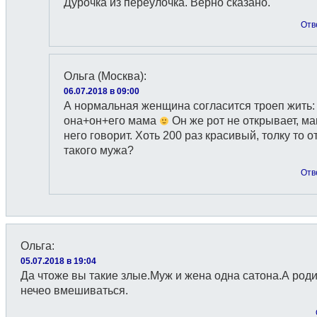
Дурочка из переулочка. Верно сказано.
Отв
Ольга (Москва)
:
06.07.2018 в 09:00
А нормальная женщина согласится троеп жить:
она+он+его мама
Он же рот не открывает, ма
него говорит. Хоть 200 раз красивый, толку то о
такого мужа?
Отв
Ольга
:
05.07.2018 в 19:04
Да чтоже вы такие злые.Муж и жена одна сатона.А род
нечео вмешиваться.