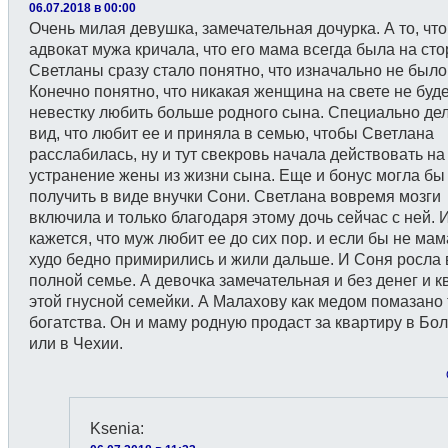
06.07.2018 в 00:00
Очень милая девушка, замечательная дочурка. А то, что
адвокат мужа кричала, что его мама всегда была на ст
Светланы сразу стало понятно, что изначально не было
Конечно понятно, что никакая женщина на свете не буд
невестку любить больше родного сына. Специально де
вид, что любит ее и приняла в семью, чтобы Светлана
расслабилась, ну и тут свекровь начала действовать на
устранение жены из жизни сына. Еще и бонус могла бы
получить в виде внучки Сони. Светлана вовремя мозги
включила и только благодаря этому дочь сейчас с ней. 
кажется, что муж любит ее до сих пор. и если бы не ма
худо бедно примирились и жили дальше. И Соня росла 
полной семье. А девочка замечательная и без денег и к
этой гнусной семейки. А Малахову как медом помазано 
богатства. Он и маму родную продаст за квартиру в Бо
или в Чехии.
Ksenia
: