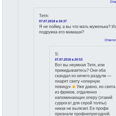
Отв
Тетя
:
07.07.2018 в 16:37
Я не пойму, а вы что мать муженька? И
подружка его мамаши?
Ответи
S
:
07.07.2018 в 20:53
Вот вы неумная Тетя, или
прикидываетесь? Они оба
скандал из ничего раздули —
пиарят свету «оперную
певицу»
Уже давно, но света
из фриков, отдаленно
напоминающих оперу (этакий
суррогат для серой толпы)
никак не вылезет. Ее профи
признали профнепригодной,