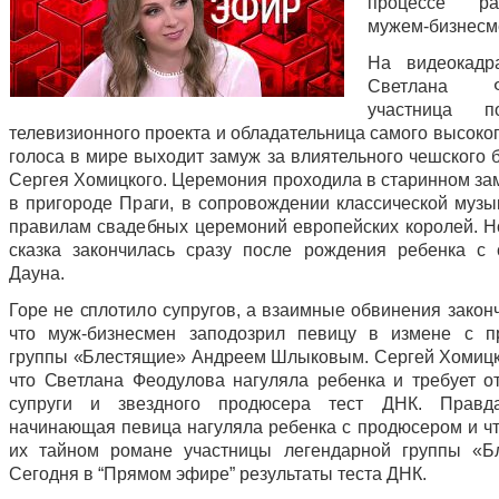
процессе р
мужем-бизнесм
На видеокадр
Светлана Фе
участница по
телевизионного проекта и обладательница самого высоко
голоса в мире выходит замуж за влиятельного чешского 
Сергея Хомицкого. Церемония проходила в старинном зам
в пригороде Праги, в сопровождении классической музы
правилам свадебных церемоний европейских королей. Н
сказка закончилась сразу после рождения ребенка с
Дауна.
Горе не сплотило супругов, а взаимные обвинения закон
что муж-бизнесмен заподозрил певицу в измене с п
группы «Блестящие» Андреем Шлыковым. Сергей Хомицк
что Светлана Феодулова нагуляла ребенка и требует о
супруги и звездного продюсера тест ДНК. Правд
начинающая певица нагуляла ребенка с продюсером и чт
их тайном романе участницы легендарной группы «Б
Сегодня в “Прямом эфире” результаты теста ДНК.