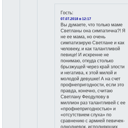
Гость
:
07.07.2018 в 12:17
Вы думаете, что только маме
Светланы она симпатична?! Я
не ее мама, но очень
симпатизирую Светлане и как
человеку, и как талантливой
певице! И искренне не
понимаю, откуда столько
брызжущей через край злости
и негатива, к этой милой и
молодой девушке! А на счет
профнепригодности, если это
правда, конечно, считаю
Светлану Феодулову в
миллион раз талантливей с ее
«профнепригодностью» и
«отсутствием слуха» по
сравнению с армией певичек-
однодневок, исполняющих