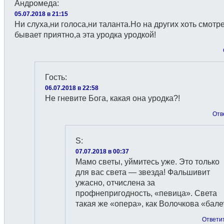
Андромеда
:
05.07.2018 в 21:15
Ни слуха,ни голоса,ни таланта.Но на других хоть смотр
бывает приятно,а эта уродка уродкой!
Гость
:
06.07.2018 в 22:58
Не гневите Бога, какая она уродка?!
Отв
S
:
07.07.2018 в 00:37
Мамо светы, уймитесь уже. Это только
для вас света — звезда! Фальшивит
ужасно, отчислена за
профнепригодность, «певица». Света
такая же «опера», как Волочкова «бале
Ответи