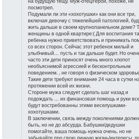
на будущую тещу. Муж-отец/герой, похоже, не
посмотрел.
Подумали ли эти «хохотушки» как они все три,
включая девочку с тяжелейшей патологией, буд
жить дальше в своем крупнопанельном доме? 
женщины в одной квартире:( Для воспитания та
ребенка нужно приветствовать и принимать п
со всех сторон. Сейчас этот ребенок милый и
улыбчивый… пусть и так дальше будет. Но очен
часто эти дети приносят очень много хлопот
необъяснимой агрессией и бесконтрольным
поведением. , не говоря о физическом здоровье
Такие дети требуют внимание 24 часа в сутки н
протяжении всей их жизни.
Стороне мужа следует сделать шаг назад и
подождать … их финансовая помощь и руки вс
будут востребованны этими веселушками-
хохотушками.
В заключении, связь между поколениями долж
быть, но не до абсурда. Бабушки/дедушки
помогайте, ваша помощь нужна очень. но не
забывайте про свою личную жизнь/интересы, п