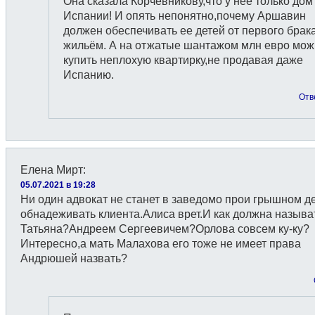
Она сказала Корчевникову,что у неё только дом
Испании! И опять непонятно,почему Аршавин
должен обеспечивать ее детей от первого брак
жильём. А на отжатые шантажом млн евро мож
купить неплохую квартирку,не продавая даже
Испанию.
Отв
Елена Мирт
:
05.07.2021 в 19:28
Ни один адвокат не станет в заведомо прои грышном д
обнадеживать клиента.Алиса врет.И как должна называ
Татьяна?Андреем Сергеевичем?Орлова совсем ку-ку?
Интересно,а мать Малахова его тоже не имеет права
Андрюшей назвать?