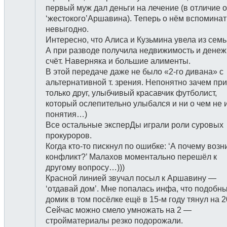
первый муж дал деньги на лечение (в отличие о
‘жестокого’Аршавина). Теперь о нём вспоминат
невыгодно.
Интересно, что Алиса и Кузьмина увела из сем
А при разводе получила недвижимость и дене
счёт. Наверняка и большие алименты.
В этой передаче даже не было «2-го дивана» с
альтернативной т. зрения. Непонятно зачем пр
только друг, улыбчивый красавчик футболист,
который ослепительно улыбался и ни о чем не 
понятия…)
Все остальные эксперДы играли роли суровых
прокуроров.
Когда кто-то пискнул по ошибке: ‘А почему возн
конфликт?’ Малахов моментально перешёл к
другому вопросу…)))
Красной линией звучал посыл к Аршавину —
‘отдавай дом’. Мне попалась инфа, что подобн
домик в том посёлке ещё в 15-м году тянул на 
Сейчас можно смело умножать на 2 —
стройматериалы резко подорожали.