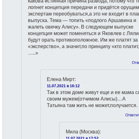
какова истинная причина развода, потому что т
лопнет концепция передачи и придётся орущим
экспертам переобуваться,а это не входит в пл
выпуска. Тема — топить «подлого Аршавина и
жалеть овечку Алису». В следующем выпуске
концепция может поменяться и Яковлев с Лял
будут орать противоположное. Им же платят за
«эксперство», а значит,по принципу «кто платит,
…..»
Отв
Елена Мирт
:
11.07.2021 в 16:12
Так в этом доме живут еще и ее мама с
своим мужем(отчимом Алисы)…А
Татьяна там жить не может,получается.
Ответи
Мила (Москва)
:
11.07.2021 в 17:52