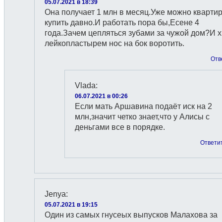
05.07.2021 в 18:39
Она получает 1 млн в месяц.Уже можно кварти
купить давно.И работать пора бы,Есене 4
года.Зачем цепляться зубами за чужой дом?И х
лейкопластырем нос на бок воротить.
Отв
Vlada
:
06.07.2021 в 00:26
Если мать Аршавина подаёт иск на 2
млн,значит четко знает,что у Алисы с
деньгами все в порядке.
Ответи
Jenya
:
05.07.2021 в 19:15
Один из самых гнусеых выпусков Малахова за