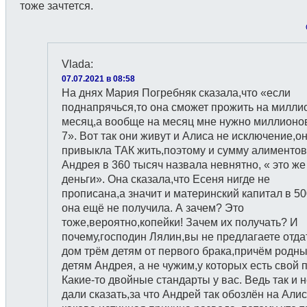
тоже зачтется.
Vlada
:
07.07.2021 в 08:58
На днях Мария Погребняк сказала,что «если
поднапрячься,то она сможет прожить на милли
месяц,а вообще на месяц мне нужно миллионов
7». Вот так они живут и Алиса не исключение,о
привыкла ТАК жить,поэтому и сумму алиментов
Андрея в 360 тысяч назвала невнятно, « это же
деньги». Она сказала,что Есеня нигде не
прописана,а значит и материнский капитал в 50
она ещё не получила. А зачем? Это
тоже,вероятно,копейки! Зачем их получать? И
почему,господин Лялин,вы не предлагаете отда
дом трём детям от первого брака,причём родн
детям Андрея, а не чужим,у которых есть свой 
Какие-то двойные стандарты у вас. Ведь так и 
дали сказать,за что Андрей так обозлён на Алис