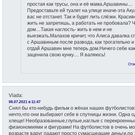
простая как трусы, она и её мама.Аршавины…
Предоставьте ей туалет на улице иначе-эта Аку
вас не отстанет. Так и будет лить слёзки. Красив
жить не запретишь, а работать не пробовала? 
дом…Такая наглость- жить в нем и не
выезжать.Малахов кричит, что Алиса давалка с
с Аршавиным после развода, как трогательно и
отдай Аршавин мне теперь дом.Ничего себе как
заценила свою кунку… Я валяюсь!
Отв
Vlada
:
06.07.2021 в 11:47
Снял бы кто-нибудь фильм о жёнах наших футболистов
нечто,что они выбирают себе в спутницы жизни. Одна 
хлеще! Необразованные,глупые,наглые с перекроенн
физиономиями и фигурами! На футболистов в очень м
возрасте вдруг падают просто сумасшедшие деньги,по 