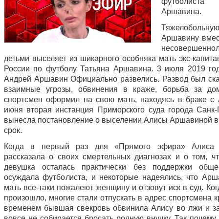
футболиста
Аршавина.
Тяжелобольн
Аршавину вмес
несовершенно
детьми выселяет из шикарного особняка мать экс-капита
России по футболу Татьяна Аршавина. 3 июля 2019 го
Андрей Аршавин Официально развелись. Развод был ск
взаимные угрозы, обвинения в краже, борьба за до
спортсмен оформил на свою мать, находясь в браке с 
июня вторая инстанция Приморского суда города Санк-
вынесла постановление о выселении Алисы Аршавиной в
срок.
Когда в первый раз для «Прямого эфира» Алиса
рассказала о своих смертельных диагнозах и о том, ч
девушка осталась практически без поддержки общес
осуждала футболиста, и некоторые надеялись, что Арш
мать все-таки пожалеют женщину и отзовут иск в суд. Ког
произошло, многие стали отпускать в адрес спортсмена к
временем бывшая свекровь обвинила Алису во лжи и за
вовсе не собирается бросать родную внучку. Так почему