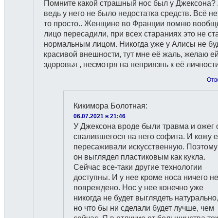
Помните какой страшный нос был у Джексона?
ведь у него не было недостатка средств. Всё не
то просто.. Женщине во Франции помню вообщ
лицо пересадили, при всех стараниях это не ст
нормальным лицом. Никогда уже у Алисы не бу
красивой внешности, тут мне её жаль, желаю е
здоровья , несмотря на неприязнь к её личности
Отв
Кикимора Болотная
:
06.07.2021 в 21:46
У Джексона вроде были травма и ожег 
свалившегося на него софита. И кожу 
пересаживали искусственную. Поэтому
он выглядел пластиковым как кукла.
Сейчас все-таки другие технологии
доступны. И у нее кроме носа ничего н
повреждено. Нос у нее конечно уже
никогда не будет выглядеть натурально
но что бы ни сделали будет лучше, чем