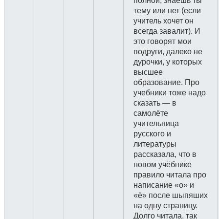
полной, знаешь ты
тему или нет (если
учитель хочет он
всегда завалит). И
это говорят мои
подруги, далеко не
дурочки, у которых
высшее
образование. Про
учебники тоже надо
сказать — в
самолёте
учительница
русского и
литературы
рассказала, что в
новом учёбнике
правило читала про
написание «о» и
«ё» после шыпяших
на одну страницу.
Долго читала, так