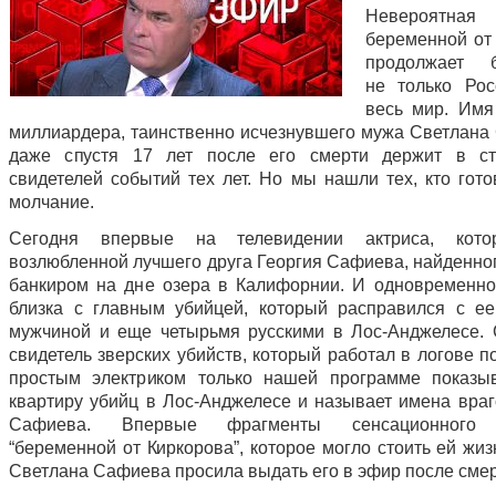
Невероятная
беременной от
продолжает б
не только Ро
весь мир. Имя
миллиардера, таинственно исчезнувшего мужа Светлана
даже спустя 17 лет после его смерти держит в ст
свидетелей событий тех лет. Но мы нашли тех, кто гото
молчание.
Сегодня впервые на телевидении актриса, кот
возлюбленной лучшего друга Георгия Сафиева, найденног
банкиром на дне озера в Калифорнии. И одновременно
близка с главным убийцей, который расправился с 
мужчиной и еще четырьмя русскими в Лос-Анджелесе.
свидетель зверских убийств, который работал в логове п
простым электриком только нашей программе показы
квартиру убийц в Лос-Анджелесе и называет имена враг
Сафиева. Впервые фрагменты сенсационного 
“беременной от Киркорова”, которое могло стоить ей жи
Светлана Сафиева просила выдать его в эфир после сме