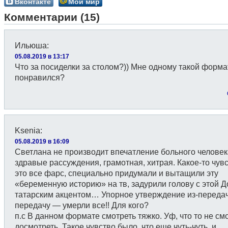
Вконтакте
Мой мир
Комментарии (15)
Ильюша
:
05.08.2019 в 13:17
Что за посиделки за столом?)) Мне одному такой форма
понравился?
Ksenia
:
05.08.2019 в 16:09
Светлана не производит впечатление больного человек
здравые рассуждения, грамотная, хитрая. Какое-то чувс
это все фарс, специально придумали и вытащили эту
«беременную историю» на тв, задурили голову с этой Д
татарским акцентом… Упорное утверждение из-передач
передачу — умерли все!! Для кого?
п.с В данном формате смотреть тяжко. Уф, что то не см
досмотреть. Такое чувство было, что еще чуть-чуть, и