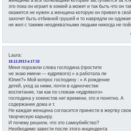
женщины а все болельщики которые заступаются за Х
это пока он играет в хоккей а может и так быть что он та
окажется не нужен а женщина которую он привел в сво
захочет быть отбивной грушей и то наврядли он одумае
не жил с такими неодекватными людьми никогда не по
Laura
:
18.12.2013 в 17:32
Меня поразили слова господина (простите
не знаю имени — кудрявого) » а работала ли
Юлия?» Мой вопрос господину : » А рождение
детей, уход за ними, почти в одиночестве
воспитание, так как по словам «кудрявого»
господина у хокеистов нет времени, это и понятно. А
содержание дома и т.
Не каждая женщина согласится принести в жертву сво
творческую карьеру.
И почему решили, что это самоубийство?
Необходимо завести после этого инцендента