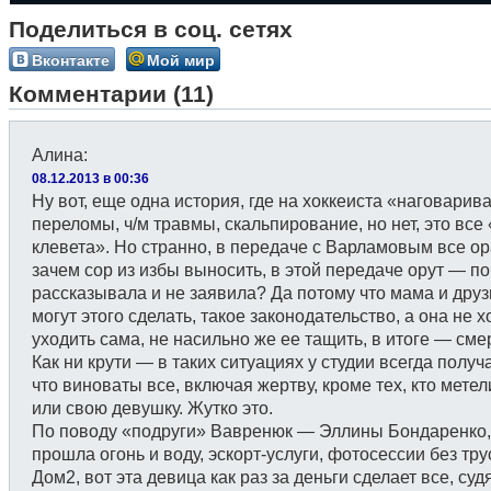
Поделиться в соц. сетях
Вконтакте
Мой мир
Комментарии (11)
Алина
:
08.12.2013 в 00:36
Ну вот, еще одна история, где на хоккеиста «наговарив
переломы, ч/м травмы, скальпирование, но нет, это все 
клевета». Но странно, в передаче с Варламовым все ор
зачем сор из избы выносить, в этой передаче орут — п
рассказывала и не заявила? Да потому что мама и друз
могут этого сделать, такое законодательство, а она не х
уходить сама, не насильно же ее тащить, в итоге — сме
Как ни крути — в таких ситуациях у студии всегда получ
что виноваты все, включая жертву, кроме тех, кто метел
или свою девушку. Жутко это.
По поводу «подруги» Вавренюк — Эллины Бондаренко,
прошла огонь и воду, эскорт-услуги, фотосессии без тру
Дом2, вот эта девица как раз за деньги сделает все, суд