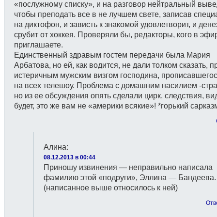
«послужному списку», и на разговор нейтральный выве
чтобы преподать все в не лучшем свете, записав специ
на диктофон, и зависть к знакомой удовлетворит, и ден
срубит от хоккея. Проверяли бы, редакторы, кого в эфи
приглашаете.
Единственный здравым гостем передачи была Мария
Арбатова, но ей, как водится, не дали толком сказать, 
истеричным мужским визгом господина, прописавшего
на всех телешоу. Проблема с домашним насилием -стр
но из ее обсуждения опять сделали цирк, следствия, ви
будет, это же вам не «америки всякие»! *горький сарказ
Алина
:
08.12.2013 в 00:44
Приношу извинения — неправильно написала
фамилию этой «подруги», Эллина — Бандеева.
(написанное выше относилось к ней)
Отв