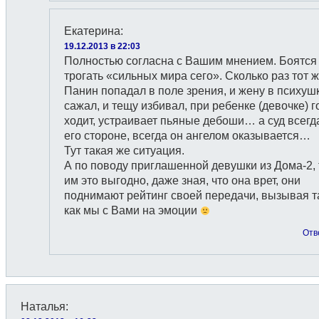
Екатерина
:
19.12.2013 в 22:03
Полностью согласна с Вашим мнением. Боятся
трогать «сильных мира сего». Сколько раз тот 
Панин попадал в поле зрения, и жену в психуш
сажал, и тещу избивал, при ребенке (девочке) 
ходит, устраивает пьяные дебоши… а суд всегд
его стороне, всегда он ангелом оказывается…
Тут такая же ситуация.
А по поводу приглашенной девушки из Дома-2, 
им это выгодно, даже зная, что она врет, они
поднимают рейтинг своей передачи, вызывая т
как мы с Вами на эмоции
Отв
Наталья
: