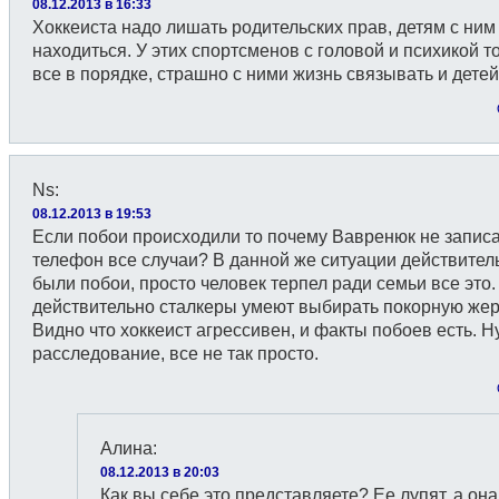
08.12.2013 в 16:33
Хоккеиста надо лишать родительских прав, детям с ним
находиться. У этих спортсменов с головой и психикой т
все в порядке, страшно с ними жизнь связывать и детей
Ns
:
08.12.2013 в 19:53
Если побои происходили то почему Вавренюк не запис
телефон все случаи? В данной же ситуации действител
были побои, просто человек терпел ради семьи все это.
действительно сталкеры умеют выбирать покорную жер
Видно что хоккеист агрессивен, и факты побоев есть. 
расследование, все не так просто.
Алина
:
08.12.2013 в 20:03
Как вы себе это представляете? Ее лупят, а она