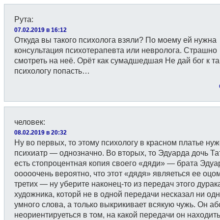
Рута
:
07.02.2019 в 16:12
Откуда вы такого психолога взяли? По моему ей нужна
консультация психотерапевта или невролога. Страшно
смотреть на неё. Орёт как сумадшедшая Не дай бог к т
психологу попасть…
человек
:
08.02.2019 в 20:32
Ну во первых, то этому психологу в красном платье ну
психиатр — однозначно. Во вторых, то Эдуарда дочь Та
есть стопроцентная копия своего «дяди» — брата Эдуа
ооооочень вероятно, что этот «дядя» являеться ее оцом
третих — ну уберите наконец-то из передач этого дурак
художника, которй не в одной передачи несказал ни од
умного слова, а только выкрикивает всякую чужь. Он а
неориентируеться в том, на какой передачи он находить