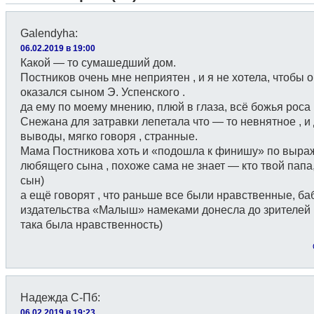
Galendyha
:
06.02.2019 в 19:00
Какой — то сумашедший дом.
Постников очень мне неприятен , и я не хотела, чтобы 
оказался сыном Э. Успенского .
да ему по моему мнению, плюй в глаза, всё божья роса 
Снежана для затравки лепетала что — то невнятное , и
выводы, мягко говоря , странные.
Мама Постникова хоть и «подошла к финишу» по выр
любящего сына , похоже сама не знает — кто твой папа,
сын)
а ещё говорят , что раньше все были нравственные, ба
издательства «Малыш» намеками донесла до зрителей 
така была нравственность)
Надежда С-Пб
:
06.02.2019 в 19:23