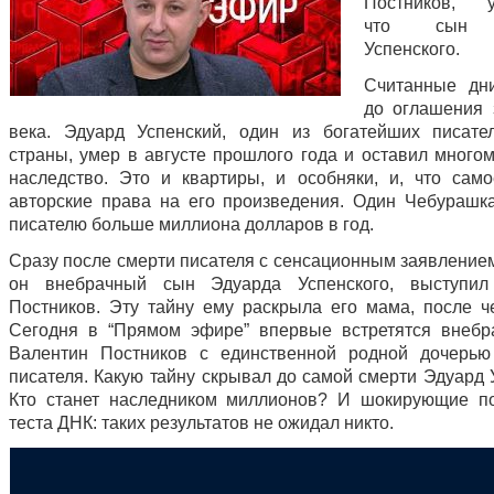
Постников, у
что сын 
Успенского.
Считанные дн
до оглашения
века. Эдуард Успенский, один из богатейших писат
страны, умер в августе прошлого года и оставил много
наследство. Это и квартиры, и особняки, и, что само
авторские права на его произведения. Один Чебурашк
писателю больше миллиона долларов в год.
Сразу после смерти писателя с сенсационным заявлением
он внебрачный сын Эдуарда Успенского, выступил
Постников. Эту тайну ему раскрыла его мама, после че
Сегодня в “Прямом эфире” впервые встретятся внеб
Валентин Постников с единственной родной дочерью
писателя. Какую тайну скрывал до самой смерти Эдуард 
Кто станет наследником миллионов? И шокирующие п
теста ДНК: таких результатов не ожидал никто.