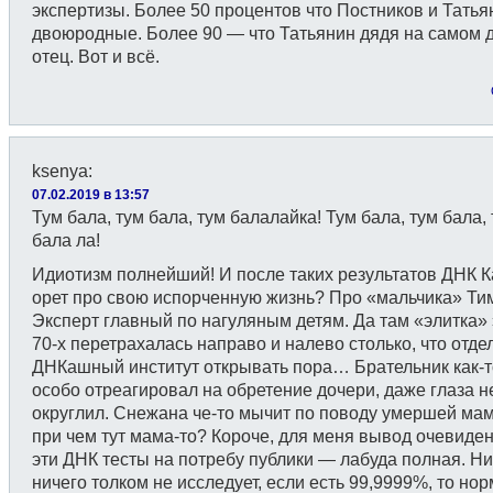
экспертизы. Более 50 процентов что Постников и Тать
двоюродные. Более 90 — что Татьянин дядя на самом 
отец. Вот и всё.
ksenya
:
07.02.2019 в 13:57
Тум бала, тум бала, тум балалайка! Тум бала, тум бала,
бала ла!
Идиотизм полнейший! И после таких результатов ДНК 
орет про свою испорченную жизнь? Про «мальчика» Ти
Эксперт главный по нагуляным детям. Да там «элитка» 
70-х перетрахалась направо и налево столько, что отд
ДНКашный институт открывать пора… Брательник как-т
особо отреагировал на обретение дочери, даже глаза н
округлил. Снежана че-то мычит по поводу умершей ма
при чем тут мама-то? Короче, для меня вывод очевиде
эти ДНК тесты на потребу публики — лабуда полная. Ни
ничего толком не исследует, если есть 99,9999%, то но