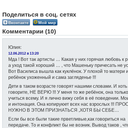
Поделиться в соц. сетях
Вконтакте
Мой мир
Комментарии (10)
Юлия
:
12.06.2012 в 13:20
Мда ! Вот так артисты … Какая у них горячая любовь к р
а уход такой хороший … , что Машеньку причесать не у
Вот Василиса вышла как куклёнок. У плохой то матери 
ребёнок ухоженный и сама загляденье !!!
Дети в таком возрасте говорят нашими словами. И хоть
говорите, НЕ ВЕРЮ !!! У меня то же ребёнок, она тольк
учиться всему. И я лично вижу себя в её поведении. Мо
и интонация. Она копируюет всех нас взрослых !!! ПРО
НУЖНО В ЭТОМ ПРИЗНАТЬСЯ ,ХОТЯ БЫ СЕБЕ…
Если бы все были такие прветливые,как говориться на
передаче. То и конфликт бы не возник. Вывод таков , чт