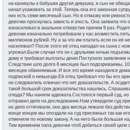
на каникулы к бабушки другая девушка, и сын не обеща
начал ухаживать за этой. Теперь она его законная супру
них есть семи месячный сын. Но в отмазку или ревность
девочки проснулась зависть и злость. Она заявила что 
изнасиловал в анальное отверстие причем 9 раз. Родит
девочки изначально потребовали у нас возместить пять
миллионов рублей. Ну а за что им платить если он её не
насиловал? После этого её отец нападал на сына с но
угрожал.Были случаи что он с друзьями ночью подъезж
дому и требовал выплаты денег.Поступило заявление н
Следствие шло долго 8 месяцев был подозреваемы, 10
месяцев обвиняемым. И все это время находился дома
подпиской о невыезде.Её отец требовал что бы его аре
но следователь отвечал что нет доказательств. А осудит
такой большой срок доказательства нашлись. Спрашив
откуда? Мы наняли адвоката.Состоялся первый суд, но
отправил дело на доследование.Нам утвердили суд пр
но дело оттягивали, оно два месяца лежало без действ
конце концов мы опоздали на суд присяжных так как ег
отменили по новому закону. А на него была большая н
Тем временем папа девочки чтоб добиться своей цели 