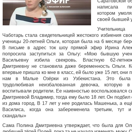
Саратовской об
написала п
котором умол
своей бывшей 
Учительниц
Чаботарь стала свидетельницей жестокого избиения св
ученицы 20-летней Ольги, которая была на 6 месяце бер
В письме в адрес ток шоу прямой эфир Ирина Алек
попросила заступиться за Ольгу: «Мою бывшую учен
Васильевну избила свекровь. Властную 62-летн
Дмитриевну не становила даже беременность Ольги. К
впервые пришла ко мне в класс, ей было уже 15 лет, они 
нам в Малые Озёрки из Узбекистана. Это была
трудолюбивая неизбалованная девочка, которую в 
воспитывали родители. Ее наивностью воспользовался 
Дмитриевой Владимир, тогда ему было 18 лет. Он подбил
из дома город. В 17 лет у нее родилась Машенька, а ещ
Василиса, когда она забеременела третьим, тут и
скандалы»
Сама Полина Дмитриевна утверждает, что была для Ол
любящей тётей Полей, пока та не начала изменять мужу. 