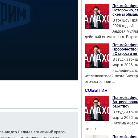
Прямой эфир 
Осторожно, с
схемы обман
В ток шоу Пря
2026 года Инн
Андрея Мулли
действий стоматолога. Вырвал
Прямой эфир 
Пророчество 
«Старости не
В студии ток 
марта 2026 го
наследница д
исследователей мозга Бахтер
отечественной ...
СОБЫТИЯ
Прямой эфир 
Актриса попа
рабство?
В студии ток 
марта 2026 го
Фатима Абаску
что ее ...
ление,что Пелагея его личный враг,он
Прямой эфир 
вшихся, сам то теперь только на