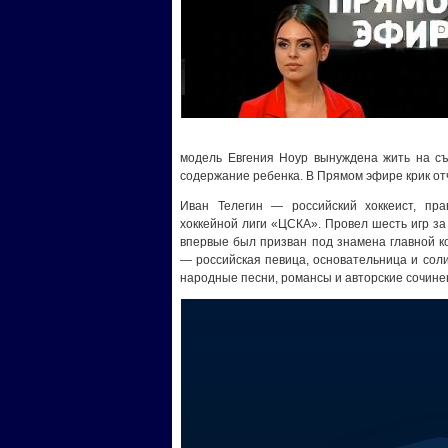
модель Евгения Ноур вынуждена жить на съ
содержание ребенка. В Прямом эфире крик от
Иван Телегин — российский хоккеист, пр
хоккейной лиги «ЦСКА». Провел шесть игр за
впервые был призван под знамена главной к
— российская певица, основательница и соли
народные песни, романсы и авторские сочине