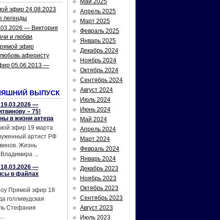
Май 2025
ой эфир 24.08.2023
Апрель 2025
е легенды
Март 2025
.03.2026 — Виктория
Февраль 2025
ачи и любви
Январь 2025
рямой эфир
Декабрь 2024
 любовь аферисту
Ноябрь 2024
фир 05.06.2013 —
Октябрь 2024
Сентябрь 2024
Август 2024
НЯШНИЙ ВЫПУСК
Июль 2024
19.03.2026 —
Июнь 2024
твинову – 75!
йны в жизни актера
Май 2024
мой эфир 19 марта
Апрель 2024
служенный артист РФ
Март 2024
винов. Жизнь
Февраль 2024
Владимира ...
Январь 2024
18.03.2026 —
Декабрь 2023
исы в файлах
Ноябрь 2023
Октябрь 2023
шоу Прямой эфир 18
Сентябрь 2023
да голливудская
ель Стефания
Август 2023
..
Июль 2023