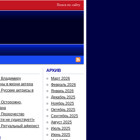
АРХИВ
— Владимиру
Март 2026
йны в жизни актера
Февраль 2026
Русские актрисы в
Январь 2026
Декабрь 2025
 Осторожно,
Ноябрь 2025
ана
Октябрь 2025
 Пророчество
Сентябрь 2025
ти не существует!»
Август 2025
— Ритуальный аферист
Июль 2025
Июнь 2025
И