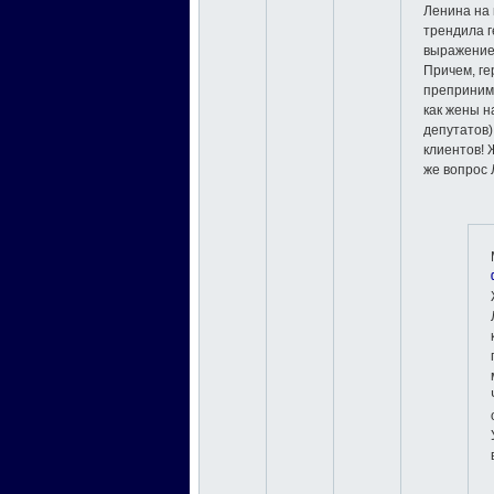
Ленина на
трендила 
выражение
Причем, г
препринима
как жены н
депутатов)
клиентов! 
же вопрос 