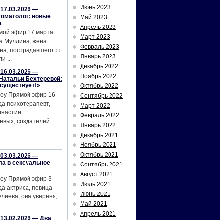
Июнь 2023
17.03.2026 —
томатолог: новые
Май 2023
а
Апрель 2023
мой эфир 17 марта
Март 2023
а Муллина, жена
Февраль 2023
на, пострадавшего от
Январь 2023
и ...
Декабрь 2022
16.03.2026 —
Ноябрь 2022
Натальи Бехтеревой:
 существует!»
Октябрь 2022
шоу Прямой эфир 16
Сентябрь 2022
да психотерапевт,
Март 2022
инастии
Февраль 2022
евых, создателей
Январь 2022
Декабрь 2021
Ноябрь 2021
Октябрь 2021
03.03.2026 —
ла в сексуальное
Сентябрь 2021
Август 2021
шоу Прямой эфир 3
Июль 2021
да актриса, певица
Июнь 2021
лиева, она уверена,
Май 2021
Апрель 2021
13.02.2026 — Два