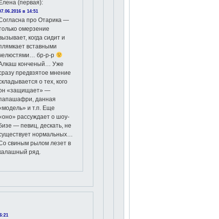
Елена (первая)
:
07.06.2016 в 14:51
Согласна про Отарика —
только омерзение
вызывает, когда сидит и
плямкает вставными
челюстями… бр-р-р
Алкаш конченый… Уже
сразу предвзятое мнение
складывается о тех, кого
он «защищает» —
папашафри, данная
«модель» и т.п. Еще
«оно» рассуждает о шоу-
бизе — певиц, дескать, не
существует нормальных…
Со свиным рылом лезет в
калашный ряд.
6:21