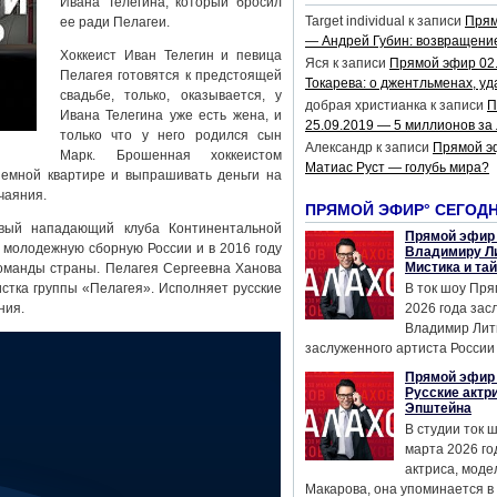
Ивана Телегина, который бросил
Target individual
к записи
Прям
ее ради Пелагеи.
— Андрей Губин: возвращени
Хоккеист Иван Телегин и певица
Яся
к записи
Прямой эфир 02
Пелагея готовятся к предстоящей
Токарева: о джентльменах, уд
свадьбе, только, оказывается, у
добрая христианка
к записи
П
Ивана Телегина уже есть жена, и
25.09.2019 — 5 миллионов за
только что у него родился сын
Александр
к записи
Прямой э
Марк. Брошенная хоккеистом
Матиас Руст — голубь мира?
емной квартире и выпрашивать деньги на
чаяния.
ПРЯМОЙ ЭФИР° СЕГОД
авый нападающий клуба Континентальной
Прямой эфир 
 молодежную сборную России и в 2016 году
Владимиру Ли
Мистика и та
оманды страны. Пелагея Сергеевна Ханова
стка группы «Пелагея». Исполняет русские
В ток шоу Пря
ния.
2026 года за
Владимир Лит
заслуженного артиста России 
Прямой эфир 
Русские актр
Эпштейна
В студии ток 
марта 2026 го
актриса, мод
Макарова, она упоминается в .