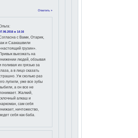
Ответить »
Ольга
:
07.06.2016 в 14:16
Согласна с Вами, Отарик,
как и Саакашвили
«настоящий грузин».
Привык выезжать на
унижении людей, обзывая
и поливая их грязью за
глаза, а в лицо сказать
страшно. Уж сколько раз
его лупили, уже все зубы
выбили, а он все не
понимает. Жалкий,
склочный алкаш и
наркоман, сам себя
унижает, ничтожество,
ведет себя как баба.