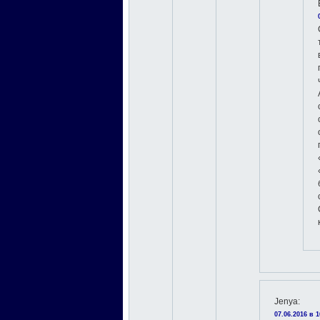
Jenyа
:
07.06.2016 в 1