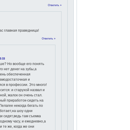
Ответить »
ас главная праведница!
Ответить »
3:33
ше? Но вообще его понять
го нет денег на зубы,а
чень обеспеченная
амодостаточная и
ся в профессии. Это много!
есится: и старухой назвал и
ой, жалок он очень стал.
ный приработок-сидеть на
 Пелагее некогда бегать по
ботает,на шоу одни
и сидят,ведь там съемка
 одному часу, и ежедневно,а
и те же, когда же они