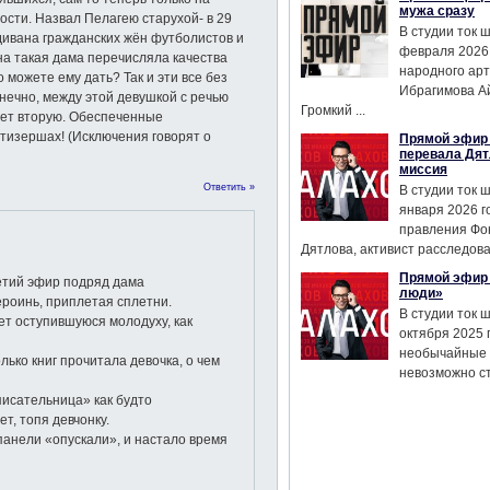
мужа сразу
сти. Назвал Пелагею старухой- в 29
В студии ток 
 дивана гражданских жён футболистов и
февраля 2026
на такая дама перечисляла качества
народного ар
о можете ему дать? Так и эти все без
Ибрагимова А
нечно, между этой девушкой с речью
Громкий ...
рет вторую. Обеспеченные
тизершах! (Исключения говорят о
Прямой эфир 
перевала Дят
миссия
Ответить »
В студии ток 
января 2026 г
правления Фо
Дятлова, активист расследован
Прямой эфир 
етий эфир подряд дама
люди»
ероинь, приплетая сплетни.
В студии ток 
ует оступившуюся молодуху, как
октября 2025 
необычайные 
лько книг прочитала девочка, о чем
невозможно сте
исательница» как будто
т, топя девчонку.
панели «опускали», и настало время