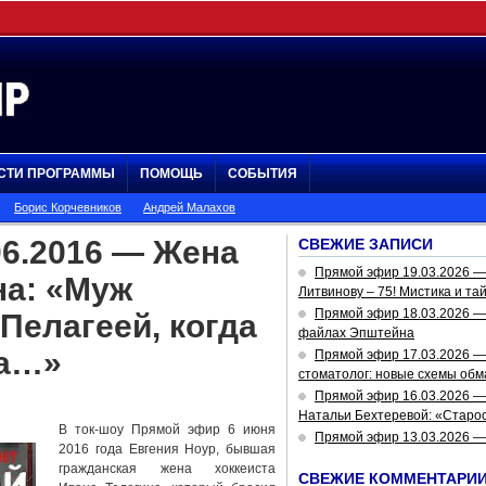
СТИ ПРОГРАММЫ
ПОМОЩЬ
СОБЫТИЯ
Борис Корчевников
Андрей Малахов
06.2016 — Жена
СВЕЖИЕ ЗАПИСИ
Прямой эфир 19.03.2026 
на: «Муж
Литвинову – 75! Мистика и та
Прямой эфир 18.03.2026 — 
 Пелагеей, когда
файлах Эпштейна
на…»
Прямой эфир 17.03.2026 —
стоматолог: новые схемы обм
Прямой эфир 16.03.2026 —
Натальи Бехтеревой: «Старос
В ток-шоу Прямой эфир 6 июня
Прямой эфир 13.03.2026 
2016 года Евгения Ноур, бывшая
гражданская жена хоккеиста
СВЕЖИЕ КОММЕНТАРИ