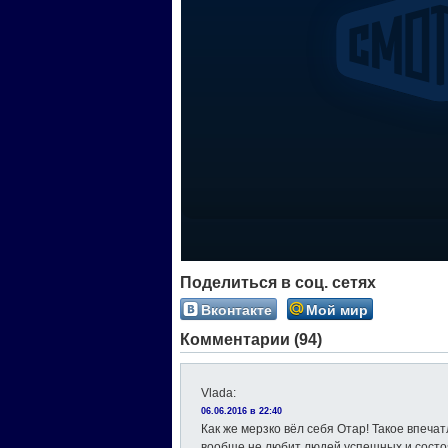
Поделиться в соц. сетях
Вконтакте
Мой мир
Комментарии (94)
Vlada
:
06.06.2016 в 22:40
Как же мерзко вёл себя Отар! Такое впечат
вообще не любит людей успешных и состоя