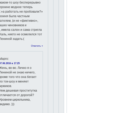
 каком-то шоу бесперерывно
героине модное теперь
:»а работать не пробовали?»
ероиня была частным
телем, (и не «фиктивно»,
аших чиновников и
, имела салон и сама стригла
Жаль, никто не осмелился тот
Лениной задать:(
Ответить »
Марго
:
07.06.2016 в 17:25
Жень, во-во. Лично я о
Лениной не знаю ничего,
кроме того что она бегает
по ток-шоу и меняет
мужиков.
Чем дешевая проститутка
отличается от дорогой?
Уровнем цирюльника,
видимо. )))