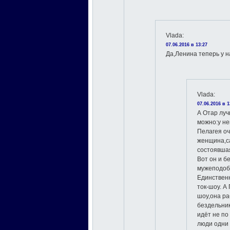
Vlada
:
07.06.2016 в 13:27
Да,Ленина теперь у н
Vlada
:
07.06.2016 в 1
А Отар луч
можно:у не
Пелагея о
женщина,с
состоявшая
Вот он и б
мужеподобн
Единствен
ток-шоу. А
шоу,она ра
бездельник
идёт не по
люди одни 