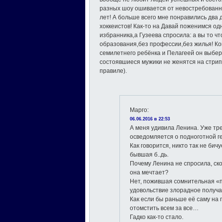
разных шоу ошивается от невостребованно
лет! А больше всего мне понравились два
хоккеистов! Как-то на Давай поженимся од
избранника,а Гузеева спросила: а вы то чт
образования,без профессии,без жилья! Ко
семилетнего ребёнка и Пелагеей он выбе
состоявшиеся мужики не женятся на стрип
правиле).
Марго
:
06.06.2016 в 22:53
А меня удивила Ленина. Уже тр
осведомляется о подноготной г
Как говорится, никто так не бич
бывшая б..дь.
Почему Ленина не спросила, ско
она мечтает?
Нет, пожившая сомнительная «п
удовольствие злорадное получае
Как если бы раньше её саму на 
отомстить всем за все…
Гадко как-то стало.