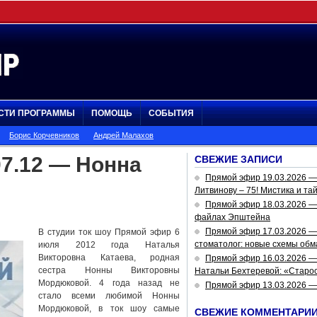
СТИ ПРОГРАММЫ
ПОМОЩЬ
СОБЫТИЯ
Борис Корчевников
Андрей Малахов
7.12 — Нонна
СВЕЖИЕ ЗАПИСИ
Прямой эфир 19.03.2026 
Литвинову – 75! Мистика и та
Прямой эфир 18.03.2026 — 
файлах Эпштейна
Прямой эфир 17.03.2026 —
В студии ток шоу Прямой эфир 6
стоматолог: новые схемы обм
июля 2012 года Наталья
Викторовна Катаева, родная
Прямой эфир 16.03.2026 —
сестра Нонны Викторовны
Натальи Бехтеревой: «Старос
Мордюковой. 4 года назад не
Прямой эфир 13.03.2026 
стало всеми любимой Нонны
Мордюковой, в ток шоу самые
СВЕЖИЕ КОММЕНТАРИ