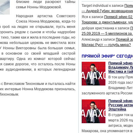
близкие люди раскроют тайны
Target individual
к записи
Прям
семьи Нонны Мордюковой.
— Андрей Губин: возвращени
Народная артистка Советского
Яся
к записи
Прямой эфир 02
Союза Нонна Мордюкова, когда-то
Токарева: о джентльменах, уд
 гроб на людях не открывали, пусть меня
добрая христианка
к записи
П
оронить рядом с сыном и чтобы надгробие
25.09.2019 — 5 миллионов за
ихо, также как и жила в последние годы, но
Александр
к записи
Прямой э
кова небольшая церковь не вместила всех
Матиас Руст — голубь мира?
 У Нонны Викторовны была большая семья,
 в основном со своей младшей сестрой
ПРЯМОЙ ЭФИР° СЕГОД
артиру. Одна из комнат которой сейчас
Прямой эфир 
ся самое дорогое, что осталось после Ноны
Владимиру Ли
же аудиодневники, в которых легендарная
Мистика и та
В ток шоу Пря
2026 года за
с Вячеславом Тихоновым и пыталась найти
Владимир Лит
них интервью Нонна Мордюкова призналась,
заслуженного артиста России 
 Тихоновым.
Прямой эфир 
Русские актр
Эпштейна
В студии ток 
марта 2026 го
актриса, мод
Макарова, она упоминается в .