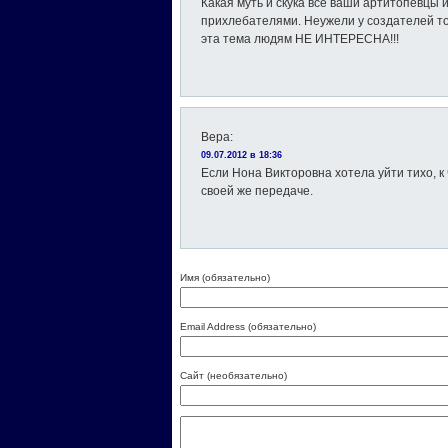
Какая муть и скука все ваши артитопевцы 
прихлебателями. Неужели у создателей то
эта тема людям НЕ ИНТЕРЕСНА!!!
Вера
:
09.07.2012 в 18:36
Если Нона Викторовна хотела уйти тихо, к
своей же передаче.
Имя (обязательно)
Email Address (обязательно)
Сайт (необязательно)