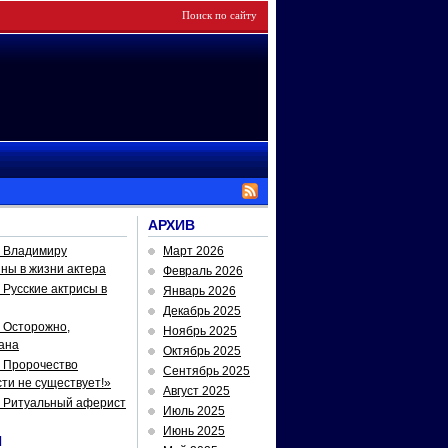
АРХИВ
— Владимиру
Март 2026
йны в жизни актера
Февраль 2026
Русские актрисы в
Январь 2026
Декабрь 2025
 Осторожно,
Ноябрь 2025
ана
Октябрь 2025
 Пророчество
Сентябрь 2025
ти не существует!»
Август 2025
— Ритуальный аферист
Июль 2025
Июнь 2025
И