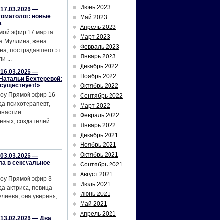
Июнь 2023
17.03.2026 —
томатолог: новые
Май 2023
а
Апрель 2023
мой эфир 17 марта
Март 2023
а Муллина, жена
Февраль 2023
на, пострадавшего от
Январь 2023
и ...
Декабрь 2022
16.03.2026 —
Ноябрь 2022
Натальи Бехтеревой:
 существует!»
Октябрь 2022
шоу Прямой эфир 16
Сентябрь 2022
да психотерапевт,
Март 2022
инастии
Февраль 2022
евых, создателей
Январь 2022
Декабрь 2021
Ноябрь 2021
Октябрь 2021
03.03.2026 —
ла в сексуальное
Сентябрь 2021
Август 2021
шоу Прямой эфир 3
Июль 2021
да актриса, певица
Июнь 2021
лиева, она уверена,
Май 2021
Апрель 2021
13.02.2026 — Два