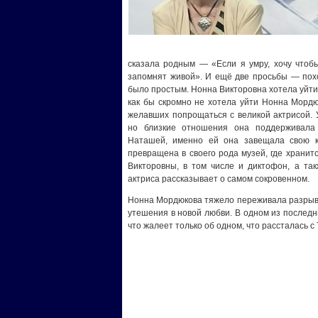
сказала родным — «Если я умру, хочу чтобы
запомнят живой». И ещё две просьбы — пох
было простым. Нонна Викторовна хотела уйти т
как бы скромно не хотела уйти Нонна Мордю
желавших попрощаться с великой актрисой.
но близкие отношения она поддерживала
Наташей, именно ей она завещала свою кв
превращена в своего рода музей, где хранит
Викторовны, в том числе и диктофон, а так
актриса рассказывает о самом сокровенном.
Нонна Мордюкова тяжело переживала разрыв 
утешения в новой любви. В одном из послед
что жалеет только об одном, что рассталась с