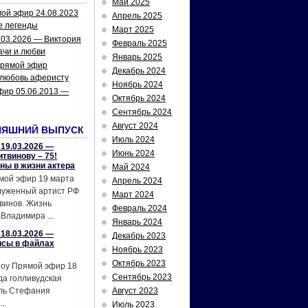
Май 2025
ой эфир 24.08.2023
Апрель 2025
е легенды
Март 2025
.03.2026 — Виктория
Февраль 2025
ачи и любви
Январь 2025
рямой эфир
Декабрь 2024
 любовь аферисту
Ноябрь 2024
фир 05.06.2013 —
Октябрь 2024
Сентябрь 2024
Август 2024
НЯШНИЙ ВЫПУСК
Июль 2024
19.03.2026 —
Июнь 2024
твинову – 75!
йны в жизни актера
Май 2024
мой эфир 19 марта
Апрель 2024
служенный артист РФ
Март 2024
винов. Жизнь
Февраль 2024
Владимира ...
Январь 2024
18.03.2026 —
Декабрь 2023
исы в файлах
Ноябрь 2023
Октябрь 2023
шоу Прямой эфир 18
Сентябрь 2023
да голливудская
ель Стефания
Август 2023
..
Июль 2023