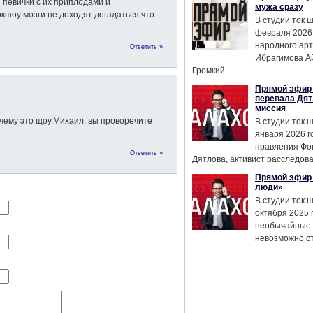
и певички с их приплодами и
мужа сразу
кшоу мозги не доходят догадаться что
В студии ток 
февраля 2026
народного ар
Ответить »
Ибрагимова А
Громкий ...
Прямой эфир 
перевала Дят
миссия
 чему это щоу.Михаил, вы проворечите
В студии ток 
января 2026 г
правления Фо
Ответить »
Дятлова, активист расследован
Прямой эфир 
люди»
В студии ток 
октября 2025 
необычайные 
невозможно сте