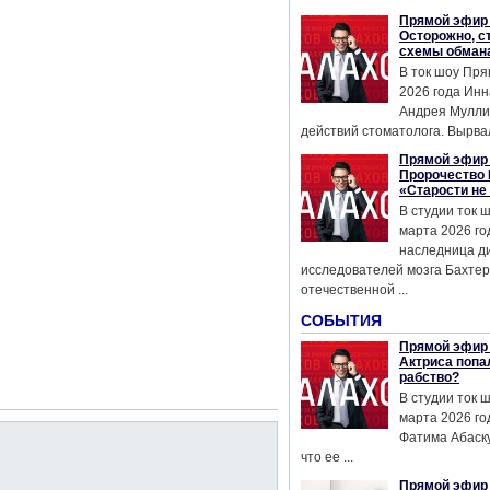
Прямой эфир 
Осторожно, с
схемы обман
В ток шоу Пря
2026 года Инн
Андрея Мулли
действий стоматолога. Вырвал
Прямой эфир 
Пророчество 
«Старости не
В студии ток 
марта 2026 го
наследница д
исследователей мозга Бахтер
отечественной ...
СОБЫТИЯ
Прямой эфир 
Актриса попа
рабство?
В студии ток 
марта 2026 го
Фатима Абаску
что ее ...
Прямой эфир 