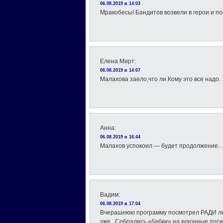
06.08.2019 в 14:03
Мракобесы! Бандитов возвели в герои и по
Елена Мирт
:
06.08.2019 в 14:07
Малахова заело,что ли.Кому это все надо.
Анна
:
06.08.2019 в 16:44
Малахов успокоил — будет продолжение
Вадим
:
06.08.2019 в 17:04
Вчерашнюю программу посмотрел РАДИ люб
уже.. Собрались «бабки» на кухонные посид