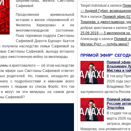
Шереметьева, мачеха Светланы
Target individual
к записи
Прям
Сафиевой.
— Андрей Губин: возвращени
Продолжение криминальной
Яся
к записи
Прямой эфир 02
истории о жизни «беременной от
Токарева: о джентльменах, уд
Филиппа Киркорова» и ее
добрая христианка
к записи
П
многомиллиардном состоянии.
25.09.2019 — 5 миллионов за
Пока тюремная подруга Светланы
Александр
к записи
Прямой э
Сафиевой Дороти Бурхарт бьется
Матиас Руст — голубь мира?
е получила наследство семьи Сафиевой за
рвью Светланы Сафиевой, выхода которого
ПРЯМОЙ ЭФИР° СЕГОД
 одну ожесточенную войну за миллиарды.
Прямой эфир 
уммы в криптовалюте — об этом наследстве
Владимиру Ли
Мистика и та
мом эфире сын Светланы Сафиевой ответит
ых родителей. Но, главное, незадолго до
В ток шоу Пря
книгу с подробностями и именами всего
2026 года за
ниях с людьми из списка Форбс. Кто так
Владимир Лит
 и могут ли эти мемуары на самом деле
заслуженного артиста России 
ланы Сафиевой?
Прямой эфир 
Русские актр
Эпштейна
В студии ток 
марта 2026 го
актриса, мод
Макарова, она упоминается в .