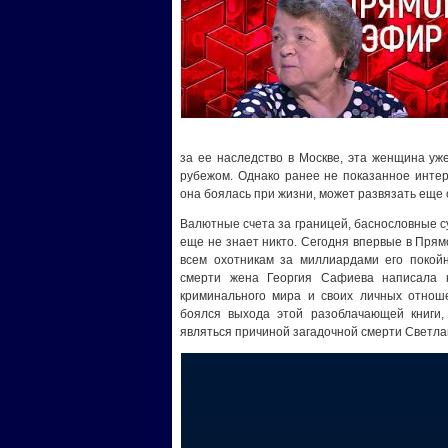
за ее наследство в Москве, эта женщина уж
рубежом. Однако ранее не показанное инте
она боялась при жизни, может развязать еще
Валютные счета за границей, баснословные с
еще не знает никто. Сегодня впервые в Пря
всем охотникам за миллиардами его покойн
смерти жена Георгия Сафиева написала 
криминального мира и своих личных отноше
боялся выхода этой разоблачающей книги,
являться причиной загадочной смерти Свет