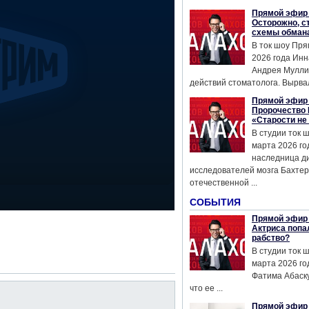
Прямой эфир 
Осторожно, с
схемы обман
В ток шоу Пря
2026 года Инн
Андрея Мулли
действий стоматолога. Вырвал
Прямой эфир 
Пророчество 
«Старости не
В студии ток 
марта 2026 го
наследница д
исследователей мозга Бахтер
отечественной ...
СОБЫТИЯ
Прямой эфир 
Актриса попа
рабство?
В студии ток 
марта 2026 го
Фатима Абаску
что ее ...
Прямой эфир 