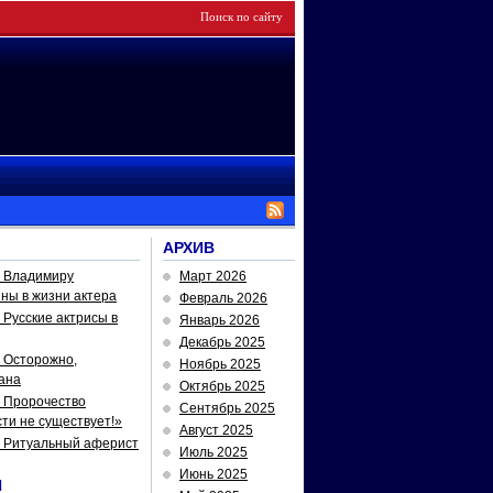
АРХИВ
— Владимиру
Март 2026
йны в жизни актера
Февраль 2026
Русские актрисы в
Январь 2026
Декабрь 2025
 Осторожно,
Ноябрь 2025
ана
Октябрь 2025
 Пророчество
Сентябрь 2025
ти не существует!»
Август 2025
— Ритуальный аферист
Июль 2025
Июнь 2025
И