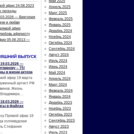
Май 2025
ой эфир 24.08.2023
Апрель 2025
е легенды
Март 2025
.03.2026 — Виктория
Февраль 2025
ачи и любви
Январь 2025
рямой эфир
Декабрь 2024
 любовь аферисту
Ноябрь 2024
фир 05.06.2013 —
Октябрь 2024
Сентябрь 2024
Август 2024
НЯШНИЙ ВЫПУСК
Июль 2024
19.03.2026 —
Июнь 2024
твинову – 75!
йны в жизни актера
Май 2024
мой эфир 19 марта
Апрель 2024
служенный артист РФ
Март 2024
винов. Жизнь
Февраль 2024
Владимира ...
Январь 2024
18.03.2026 —
Декабрь 2023
исы в файлах
Ноябрь 2023
Октябрь 2023
шоу Прямой эфир 18
Сентябрь 2023
да голливудская
ель Стефания
Август 2023
..
Июль 2023