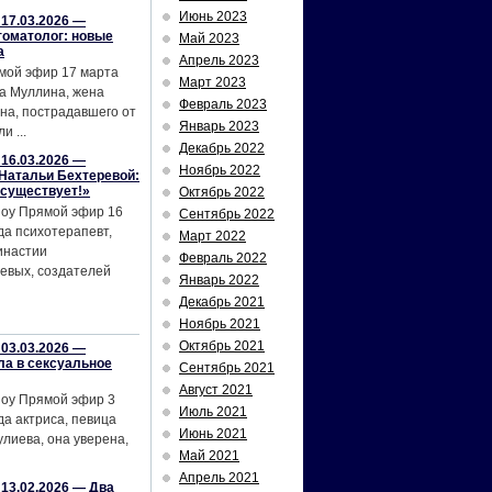
Июнь 2023
17.03.2026 —
томатолог: новые
Май 2023
а
Апрель 2023
мой эфир 17 марта
Март 2023
а Муллина, жена
Февраль 2023
на, пострадавшего от
Январь 2023
и ...
Декабрь 2022
16.03.2026 —
Ноябрь 2022
Натальи Бехтеревой:
 существует!»
Октябрь 2022
шоу Прямой эфир 16
Сентябрь 2022
да психотерапевт,
Март 2022
инастии
Февраль 2022
евых, создателей
Январь 2022
Декабрь 2021
Ноябрь 2021
Октябрь 2021
03.03.2026 —
ла в сексуальное
Сентябрь 2021
Август 2021
шоу Прямой эфир 3
Июль 2021
да актриса, певица
Июнь 2021
лиева, она уверена,
Май 2021
Апрель 2021
13.02.2026 — Два