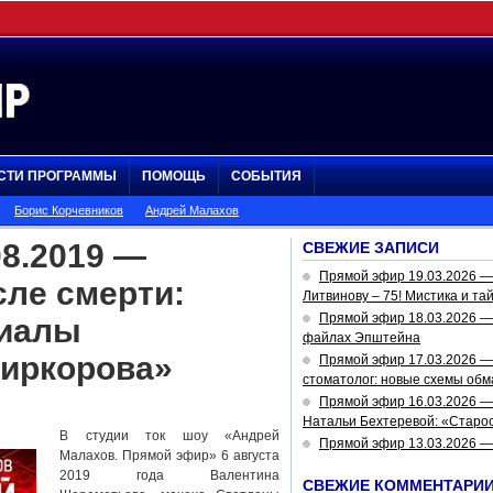
СТИ ПРОГРАММЫ
ПОМОЩЬ
СОБЫТИЯ
Борис Корчевников
Андрей Малахов
8.2019 —
СВЕЖИЕ ЗАПИСИ
Прямой эфир 19.03.2026 
сле смерти:
Литвинову – 75! Мистика и та
Прямой эфир 18.03.2026 — 
риалы
файлах Эпштейна
Киркорова»
Прямой эфир 17.03.2026 —
стоматолог: новые схемы обм
Прямой эфир 16.03.2026 —
Натальи Бехтеревой: «Старос
В студии ток шоу «Андрей
Прямой эфир 13.03.2026 
Малахов. Прямой эфир» 6 августа
2019 года Валентина
СВЕЖИЕ КОММЕНТАРИ