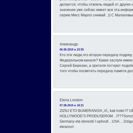
делается, чтобы отвлечь людей от других 
значение уже сейчас имеет вся эта инфор
серию Мисс Марпл снимай.. )) С Малаховым 
Александр
:
06.08.2019 в 23:55
Кто эти люди,что вторую передачу подряд
Федеральном канале? Какие заслуги имеют
Сергей Березин, а зрителя потчуют подо
того чтобы посвятить передачу памяти 
Elena London
:
07.08.2019 в 18:21
ZIZNJ ETO BUMERANG!A,,VI,, kak hotel I
HOLLYWOOD’S PRODUSEROM…I???Sorry!No ta
Germany eta denezki I uplivut!…USA….Dzigur
ekranov!.