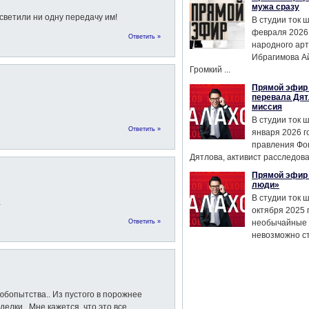
мужа сразу
светили ни одну передачу им!
В студии ток 
февраля 2026
Ответить »
народного ар
Ибрагимова А
Громкий ...
Прямой эфир 
перевала Дят
миссия
В студии ток 
Ответить »
января 2026 г
правления Фо
Дятлова, активист расследован
Прямой эфир 
люди»
В студии ток 
…
октября 2025 
Ответить »
необычайные 
невозможно сте
опытства.. Из пустого в порожнее
елки.. Мне кажется, что это все