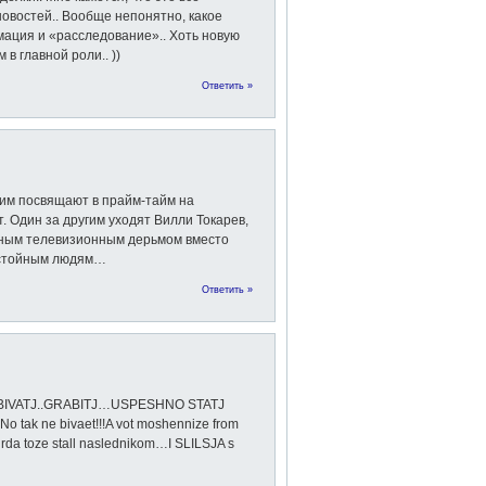
новостей.. Вообще непонятно, какое
мация и «расследование».. Хоть новую
в главной роли.. ))
Ответить »
 им посвящают в прайм-тайм на
. Один за другим уходят Вилли Токарев,
бным телевизионным дерьмом вместо
достойным людям…
Ответить »
? UBIVATJ..GRABITJ…USPESHNO STATJ
k ne bivaet!!!A vot moshennize from
da toze stall naslednikom…I SLILSJA s