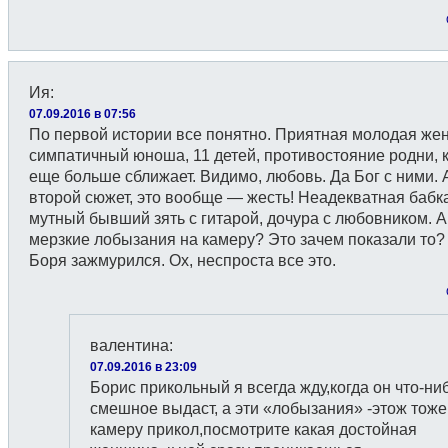
Ия
:
07.09.2016 в 07:56
По первой истории все понятно. Приятная молодая же
симпатичный юноша, 11 детей, противостояние родни, 
еще больше сближает. Видимо, любовь. Да Бог с ними. 
второй сюжет, это вообще — жесть! Неадекватная бабка
мутный бывший зять с гитарой, дочура с любовником. А
мерзкие лобызания на камеру? Это зачем показали то?
Боря зажмурился. Ох, неспроста все это.
валентина
:
07.09.2016 в 23:09
Борис прикольный я всегда жду,когда он что-ни
смешное выдаст, а эти «лобызания» -этож тоже
камеру прикол,посмотрите какая достойная