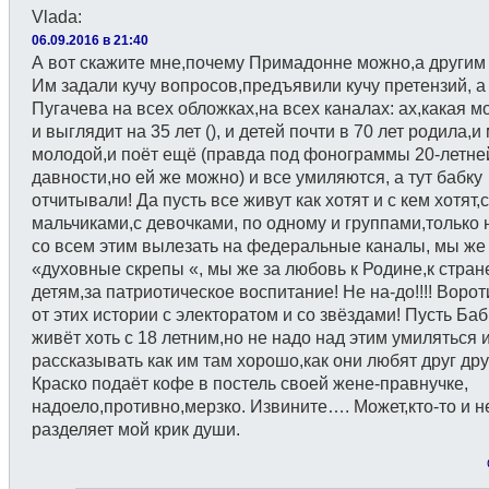
Vlada
:
06.09.2016 в 21:40
А вот скажите мне,почему Примадонне можно,а другим
Им задали кучу вопросов,предъявили кучу претензий, а
Пугачева на всех обложках,на всех каналах: ах,какая м
и выглядит на 35 лет (), и детей почти в 70 лет родила,и
молодой,и поёт ещё (правда под фонограммы 20-летне
давности,но ей же можно) и все умиляются, а тут бабку
отчитывали! Да пусть все живут как хотят и с кем хотят,с
мальчиками,с девочками, по одному и группами,только 
со всем этим вылезать на федеральные каналы, мы же
«духовные скрепы «, мы же за любовь к Родине,к стран
детям,за патриотическое воспитание! Не на-до!!!! Ворот
от этих истории с электоратом и со звёздами! Пусть Ба
живёт хоть с 18 летним,но не надо над этим умиляться 
рассказывать как им там хорошо,как они любят друг дру
Краско подаёт кофе в постель своей жене-правнучке,
надоело,противно,мерзко. Извините…. Может,кто-то и н
разделяет мой крик души.