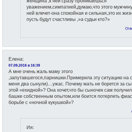
женщина ,к ней сразу проникаешься
уважением,симпатией,думаю,что этого мужчину
ней влечет-она спокойная и сильная,это их жиз
пусть будут счастливы ,»а судьи кто?»
Отв
Елена
:
07.09.2016 в 16:39
А мне очень жаль маму этого
,запутавшегося,парнишки.Примерила эту ситуацию на с
меня два сынули)…ужас. Почему мать не борется за сы
этой «ехидной»? Она хочет,что бы сыночек сам получил
башке собственным опытом,или боится потерпеть фиас
борьбе с «ночной кукушкой»?
Ия
: