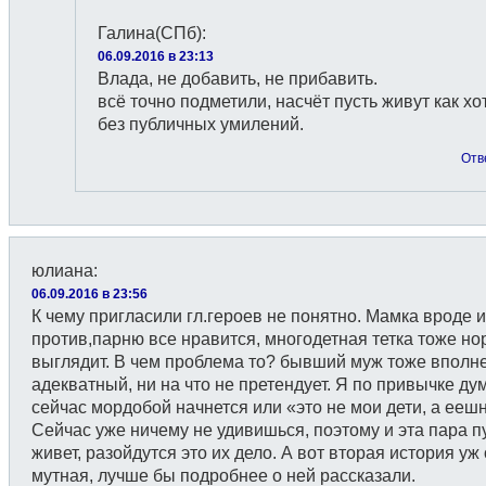
Галина(СПб)
:
06.09.2016 в 23:13
Влада, не добавить, не прибавить.
всё точно подметили, насчёт пусть живут как хот
без публичных умилений.
Отв
юлиана
:
06.09.2016 в 23:56
К чему пригласили гл.героев не понятно. Мамка вроде и
против,парню все нравится, многодетная тетка тоже н
выглядит. В чем проблема то? бывший муж тоже вполн
адекватный, ни на что не претендует. Я по привычке ду
сейчас мордобой начнется или «это не мои дети, а ееш
Сейчас уже ничему не удивишься, поэтому и эта пара п
живет, разойдутся это их дело. А вот вторая история уж
мутная, лучше бы подробнее о ней рассказали.