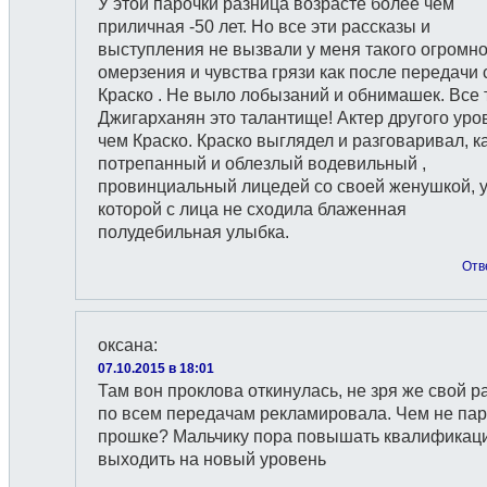
У этой парочки разница возрасте более чем
приличная -50 лет. Но все эти рассказы и
выступления не вызвали у меня такого огромно
омерзения и чувства грязи как после передачи 
Краско . Не выло лобызаний и обнимашек. Все 
Джигарханян это талантище! Актер другого уро
чем Краско. Краско выглядел и разговаривал, к
потрепанный и облезлый водевильный ,
провинциальный лицедей со своей женушкой, 
которой с лица не сходила блаженная
полудебильная улыбка.
Отв
оксана
:
07.10.2015 в 18:01
Там вон проклова откинулась, не зря же свой р
по всем передачам рекламировала. Чем не па
прошке? Мальчику пора повышать квалификац
выходить на новый уровень