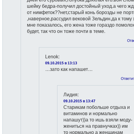
шейку бедра-получил достойный уход.а чего жд
от нимфеток??нет,старый конь борозды не порти
,наверное,рассудил вековой Зельдин.да к тому
мне показалось, его жена тоже гораздо помоло
будет, так что он тоже почти в теме.
Отв
Lenok
:
09.10.2015 в 13:13
…зато как напашет…
Ответи
Лидия
:
09.10.2015 в 13:47
Старикам побольше отдыха и
витаминов и нормально
напашут))а то ишь взяли моду-
жениться на правнучках)) им
то нормально а женщинам