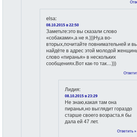
Отв
elsa
:
08.10.2015 в 22:50
Заметьте:это вы сказали слово
«собаками»,а не я.)))Ну,а во-
вторых,почитайте повнимательней и в
найдёте в адрес этой молодой женщин
слово «пиранья» в нескольких
сообщениях.Вот как-то так…)))
Ответи
Лидия
:
08.10.2015 в 23:29
Не знаю,какая там она
пиранья,но выглядит гораздо
старше своего возраста.я бы
дала ей 47 лет.
Ответить »