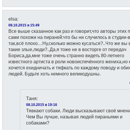
elsa
:
08.10.2015 в 15:49
Все выше сказанное как раз и говорит,что авторы этих 
сами похожи на пираней:что бы ни случилось в студии-
так,всё плохо…Ну,сколько можно кусаться?..Что же вы 
такие злые,люди?..Да,я тоже не в восторге от передач
Бориса,да,мне тоже очень странно видеть 80-летнего
известного артиста в роли новоиспечённого жениха,но 
хочется ехидничать и тяфкать по каждому поводу и оби
людей. Будьте хоть немного великодушны.
Таня
:
08.10.2015 в 19:16
Тявкают собаки. Люди высказывают своё мнени
Чем Вы лучше, называя людей пираньями и
собаками?