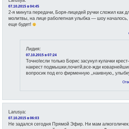
Larusya
:
07.10.2015 в 04:45
2-я минута передачи, Боря-лицедей ручки сложил как д
молитвы, на лице раболепная улыбка — шоу началось, 
еще будет!
Лидия
:
07.10.2015 в 07:24
Точно!если только Борис засунул кулачки крест-
накрест подмышки,почитй,все-жди коварнейши
вопросик под его фирменную ,,наивную,, улыбк
Отв
Larusya
:
07.10.2015 в 06:03
Не задался сегодня Прямой Эфир. Ни мам алкоголичек,