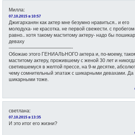
Милла
:
07.10.2015 в 10:57
Джигарханян как актер мне безумно нравиться.. и его
молодуха- не красотка. не первой свежести. с пробегом
равно.. хотя такому маститому актеру- надо бы пошика
деваху
—————————————-
Обожаю этого ГЕНИАЛЬНОГО актера и, по-моему, тако
маститому актеру, прожившему с женой 30 лет и никогд
светившемуся в желтой прессе, на 9-м десятке, абсолют
чему сомнительный эпатаж с шикарными девахами. Да 
шикарными тоже.
светлана
:
07.10.2015 в 13:35
И это итог его жизни?