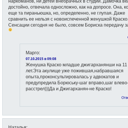
наркоманов, ни детей внебрачных в студии. Дамочка ве
достойно, отвечала односложно, как на допросе. Она, к
еще та пираньюшка, но, определенно, не глупая. Даже
сравнить ее нельзя с новоиспеченной женушкой Краско
Сенсации сегодня не было, совсем Бориска передачу 
Марго
:
07.10.2015 в 09:08
Женушка Краско младше джигарханянши на 11
лет.Эта акулище уже пожившая,набравшаяся
опыта,проконсультировалась у адвокатов и
предупредила Борюську-шаг вправо,шаг влево
расстрел)))Да и Джигарханян-не Краско!
Отв
Наталья
: