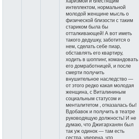
харизмой и блестящим
интеллектом, нормальной
молодой женщине мысль о
физической близости с таким
стариком была бы
отталкивающей! А вот иметь
такого дедушку, заботится о
нем, сделать себе пиар,
обставлять его квартиру,
ходить в шоппинг, командовать
его домработницей, и после
смерти получить
внушительное наследство —
от этого редко какая молодая
женщина, с Виталининым
социальным статусом и
менталитетом , отказалась бы!
Вдобавок и получить в театре
руководящую должность! И не
думаю, что Джигарханян был
так уж одинок — там есть
сестра, уверена, что