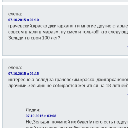
елена
:
07.10.2015 в 01:10
грачевский.краско джигарханян и многие другие стары
совсем впали в маразм. ну смех и только!!! кто следую
Зельдин в свои 100 лет?
елена
:
07.10.2015 в 01:15
интересно.а вслед за грачевским.краско. джигарханяно
лрочими.Зельдин не собирается жениться на 18-летней
Лидия
:
07.10.2015 в 03:08
Не,Зельдин поумней их будет!у него есть подру
дней его суровых,голубка дряхлая его.вон сло