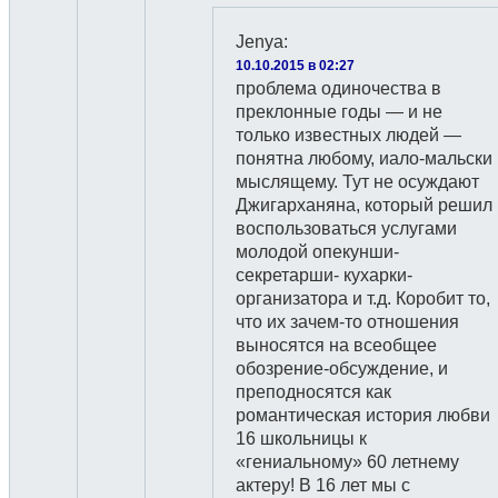
Jenya
:
10.10.2015 в 02:27
проблема одиночества в
преклонные годы — и не
только известных людей —
понятна любому, иало-мальски
мыслящему. Тут не осуждают
Джигарханяна, который решил
воспользоваться услугами
молодой опекунши-
секретарши- кухарки-
организатора и т.д. Коробит то,
что их зачем-то отношения
выносятся на всеобщее
обозрение-обсуждение, и
преподносятся как
романтическая история любви
16 школьницы к
«гениальному» 60 летнему
актеру! В 16 лет мы с