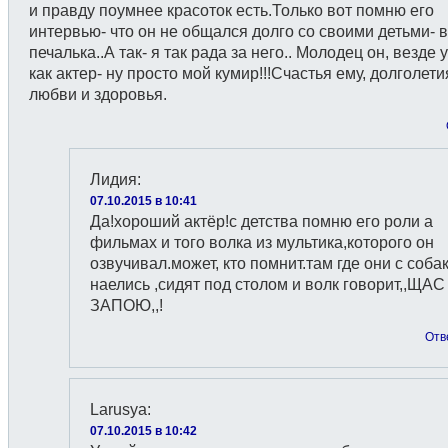
и правду поумнее красоток есть.Только вот помню его
интервью- что он не общался долго со своими детьми- в
печалька..А так- я так рада за него.. Молодец он, везде 
как актер- ну просто мой кумир!!!Счастья ему, долголети
любви и здоровья.
Лидия
:
07.10.2015 в 10:41
Да!хороший актёр!с детства помню его роли а
фильмах и того волка из мультика,которого он
озвучивал.может, кто помнит.там где они с соба
наелись ,сидят под столом и волк говорит,,ЩАС
ЗАПОЮ,,!
Отв
Larusya
:
07.10.2015 в 10:42