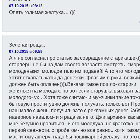
07.10.2015 в 08:13
Опять голимая желтуха… (((
Зеленая роща.
:
07.10.2015 в 09:59
А я не согласна про статью за совращение старикашек)
старперы не бы на дам своего возраста смотреть- смор
молоденьких. молодое тело им подавай! А то что моло
хотят отхапать хаты да денежки- флаг им в руки- всякий
должен быть оплачен)))).Веками такое пошло- старики
женяться на молодых. но вот если старушка выходит з
молодого- ух…Хотя тоже считаю- и мужчинки такие тож
бытовую проституцию должны получать, только вот Пр
наш мало с жены получил- зато с рекламных денег баб
наверное навалом- и я рада за него. Джигарханян как а
мне безумно нравиться.. и его молодуха- не красотка. н
первой свежести. с пробегом- но все равно.. хотя таком
маститому актеру- надо бы пошикарней деваху- но это