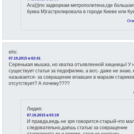
Ага)))по задворкам метрополитена,где большая
буква М)гастролировала в городе Киеве или Куе
Отв
elis
:
07.10.2015 в 02:41
Серенькая мышка, но хватка отъявленной хищницы! У 
существует статья за педофилию, а вот,- даже не знаю, 
называется- за совращение впавших в маразм старико
отсутствует? А почему????
Лидия
:
07.10.2015 в 03:19
И правда,ведь не зря говорится-старый-что ма
следовательно,даёшь статью за совращение
старперов!а то и впрямь,столько охотниц