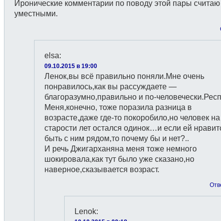
Иронические комментарии по поводу этой пары считаю
уместными.
elsa
:
09.10.2015 в 19:00
Ленок,вы всё правильно поняли.Мне очень
понравилось,как вы рассуждаете —
благоразумно,правильно и по-человечески.Респ
Меня,конечно, тоже поразила разница в
возрасте,даже где-то покоробило,но человек на
старости лет остался одинок…и если ей нравит
быть с ним рядом,то почему бы и нет?..
И речь Джигарханяна меня тоже немного
шокировала,как тут было уже сказано,но
наверное,сказывается возраст.
Отв
Lenok
: