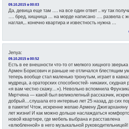
09.10.2015 в 00:03
Да, девица еще там …. на все один ответ .. ну так полу
…. бред, хищница … на морде написано …. развела с 
наглая,.. конечно квартира и известность нужна …
Jenya
:
09.10.2015 в 00:52
Есть в ее внешности что-то от мелкого хищного зверька
Армен Борисович и раньше не отличался блестящим ум
теперь вообще стал маленько тронутым, играет в кавка
мудреца, а ораторских способностей- никаких, скудная 
«я вам честно скажу…»). Невольно вспомнила Фрунзик
Мкртчяна — какой был великолепный рассказчик, искре
добрый…слушала его интервью лет 25 назад, до сих по
в памяти! Чтож, искренне желаю Армену Джигарханяну
лет жизни! И как можно дольше наслаждаться комфорт
новой квартире, где мебель выбрана и расставлена
«влюбленной» в него музыкальной руководительницей!