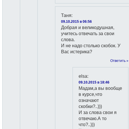
Таня
:
09.10.2015 в 06:56
Добрая и великодушная,
учитесь отвечать за свои
слова.
И не надо столько скобок. У
Вас истерика?
Ответить »
elsa
:
09.10.2015 в 18:46
Мадам,а вы вообще
в курсе,что
означают
скобки?..)))
И за слова свои я
отвечаю.А то
что?..)))