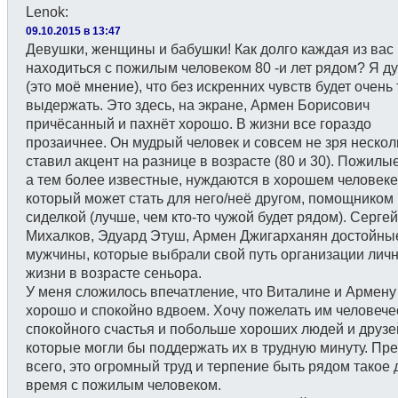
Lenok
:
09.10.2015 в 13:47
Девушки, женщины и бабушки! Как долго каждая из вас
находиться с пожилым человеком 80 -и лет рядом? Я д
(это моё мнение), что без искренних чувств будет очень
выдержать. Это здесь, на экране, Армен Борисович
причёсанный и пахнёт хорошо. В жизни все гораздо
прозаичнее. Он мудрый человек и совсем не зря нескол
ставил акцент на разнице в возрасте (80 и 30). Пожилы
а тем более известные, нуждаются в хорошем человеке
который может стать для него/неё другом, помощником 
сиделкой (лучше, чем кто-то чужой будет рядом). Сергей
Михалков, Эдуард Этуш, Армен Джигарханян достойны
мужчины, которые выбрали свой путь организации лич
жизни в возрасте сеньора.
У меня сложилось впечатление, что Виталине и Армену
хорошо и спокойно вдвоем. Хочу пожелать им человече
спокойного счастья и побольше хороших людей и друзей
которые могли бы поддержать их в трудную минуту. Пр
всего, это огромный труд и терпение быть рядом такое 
время с пожилым человеком.