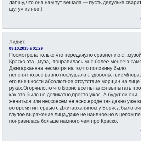
лапшу, что она нам тут вешала — пусть дедульке свари
шуту» из нее:)
Лидия
:
09.10.2015 в 01:29
Посмотрела только что передачу.по сравнению с ,,музой
Краско,эта ,,муза,, понравилась мне более-менее!а сам
Джигарханяна несмотря на то,что половину было
непонятно,все равно послушала с удовольствием!пора
его внешности абсолютное отсутствие морщин на лице
руках.Огорчило,то что Борис все пытался выпытать про
как это было не деликатно,просто ужас. А будут ли они
жениться или нет,совсем не ясно.вроде так давно уже в
во время интервью с Джигарханяном у Бориса было оч
глупое выражение лица,даже не наивное.но в целом п
понравилась больше намного чем про Краско.