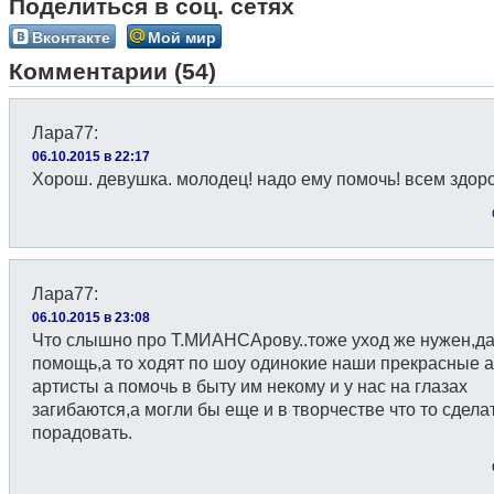
Поделиться в соц. сетях
Вконтакте
Мой мир
Комментарии (54)
Лара77
:
06.10.2015 в 22:17
Хорош. девушка. молодец! надо ему помочь! всем здор
Лара77
:
06.10.2015 в 23:08
Что слышно про Т.МИАНСАрову..тоже уход же нужен,да
помощь,а то ходят по шоу одинокие наши прекрасные а
артисты а помочь в быту им некому и у нас на глазах
загибаются,а могли бы еще и в творчестве что то сдела
порадовать.