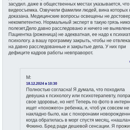
засудил. даже в общественных местах указывается, что
видеосъемка. Озвучили фамилии людей, вина которых 
доказана. Медицинские вопросы освещены не достове
некомпетентно. Нормальный эксперт в такую грязь нико
полезет.Дело давно расследовано и ничего не выявлен
Пациентка (роженица) не адекватная, ее надо к психиат
психологу. а вашу программу закрыть, чтобы не отвлек
на давно расследованные и закрытые дела. У них при
дефиците кадров работы невправорот.
М
:
18.12.2024 в 10:30
Полностью согласна! Я думала, что походила
девушка к психологу или психотерапевту, попр
свое здоровье, но нет! Теперь по фото в интерн
ищет «похожего» ребенка, и, чтоб уж совсем не
накладно было, как с похоронами новорожденн
когда обратилась в морг спустя месяц, «нашла»
Фокино. Бред ради дешевой сенсации. Я прож