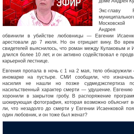
доме Андрея Ку
Экс-главу Р
муниципально
Московской
Андрея К
обвинили в убийстве любовницы — Евгении Исаен
арестовали до 7 июля. Но он отрицает вину. Во вре
свидетелей выяснилось, что роман между Кулаковым и 
длился более 10 лет, и он активно содействовал е прод
карьерной лестнице.
Евгения пропала в ночь с 1 на 2 мая, тело обнаружили 
иномарке на пустыре. СМИ сообщили, что изначаль
насилия не нашли но позже судмедэкспертиза по
насильственный характер смерти — удушение. Евгению
хоронили в закрытом гробу. В распоряжение програ
шокирующая фотография, которая возможно объяснит в
ли, что незадолго до смерти у Евгении Исаенковой по
один любовник, и он тоже был женат?