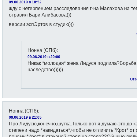
09.06.2019 в 18:52
жду с нетерпением расследования г-на Малахова на тем
отравил Бари Алибасова)))
версии эспЭртов в студию)))
Нонна (СПб)
:
09.06.2019 в 20:00
Никак *молодая* жена Лидуся подлила?Борьба
наследство))))))
Отв
Нонна (СПб)
:
09.06.2019 в 21:05
Про Лидусю,конечно,шутка.Только вот я думаю-это до к
степени надо *накидаться*,чтобы не отличить *Крот* от 
почему *Крот* в стакане? стоял на столе??Обычно люди