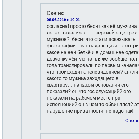
Светик
:
08.06.2019 в 10:21
согласна! просто бесит как её мужчина
легко согласился…с версией еще трех
мужиков?! бесит,что стали показывать
фотографии…как падальщики…смотри
какое на ней бельё и в домашнее одета
девчонку убитую на пляже вообще пол
года транслировали по первым канала
что происходит с телевидением? сняли
какого то мужика заходящего в
квартиру… на каком основании его
показали? он что гос служащий? его
показали на рабочем месте при
исполнении? он в чем то обвинялся? э
нарушение приватности! не надо так!
Ответи