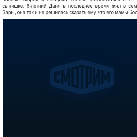
сынишке. 6-летний Даня в последнее время жил в се
Зары, она так и не решилась сказать ему, что его мамы б