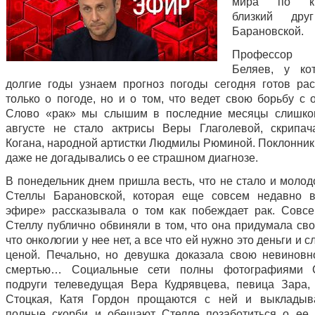
мира по кик
близкий дру
Барановской.
Профессор А
Беляев, у ко
долгие годы узнаем прогноз погоды сегодня готов рас
только о погоде, но и о том, что ведет свою борьбу с 
Слово «рак» мы слышим в последние месяцы слишком
августе не стало актрисы Веры Глаголевой, скрипа
Когана, народной артистки Людмилы Рюминой. Поклонни
даже не догадывались о ее страшном диагнозе.
В понедельник днем пришла весть, что не стало и молод
Стеллы Барановской, которая еще совсем недавно 
эфире» рассказывала о том как побеждает рак. Совс
Стеллу публично обвиняли в том, что она придумала сво
что онкологии у нее нет, а все что ей нужно это деньги и 
ценой. Печально, но девушка доказала свою невиновн
смертью… Социальные сети полны фотографиями 
подруги телеведущая Вера Кудрявцева, певица Зара,
Стоцкая, Катя Гордон прощаются с ней и выкладыв
полные скорби и обещают Стелле позаботиться о ее