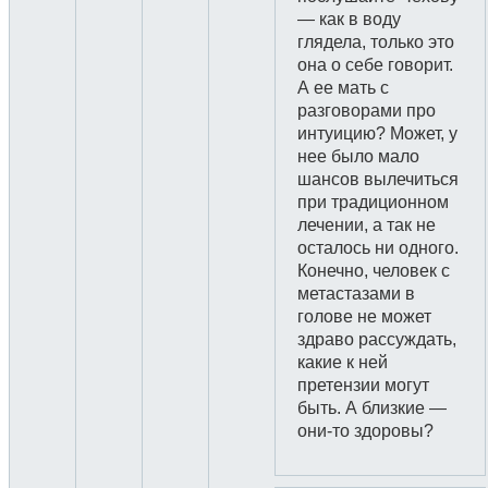
— как в воду
глядела, только это
она о себе говорит.
А ее мать с
разговорами про
интуицию? Может, у
нее было мало
шансов вылечиться
при традиционном
лечении, а так не
осталось ни одного.
Конечно, человек с
метастазами в
голове не может
здраво рассуждать,
какие к ней
претензии могут
быть. А близкие —
они-то здоровы?