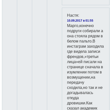
Настя
:
10.09.2017 в 01:55
Марго,конечно
подруги собирали а
она стояла рядом в
белом пальто.В
инстаграм заходила
где видела записи
френдов,»третьи
лица»ей писали на
странице сначала в
изумлении потом в
возмущении,на
передачу
сходила,но так и не
догадывалась
откуда
дровишки.Как
сказал академик