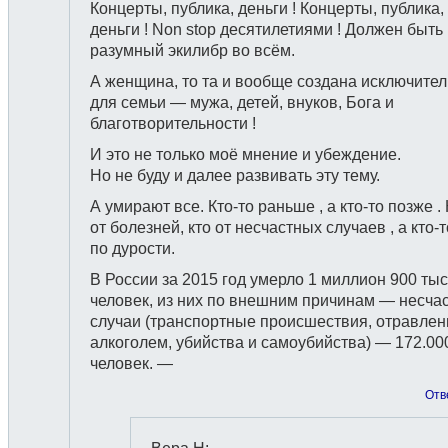
Концерты, публика, деньги ! Концерты, публика,
деньги ! Non stop десятилетиями ! Должен быть
разумный экилибр во всём.
А женщина, то та и вообще создана исключите
для семьи — мужа, детей, внуков, Бога и
благотворительности !
И это не только моё мнение и убеждение.
Но не буду и далее развивать эту тему.
А умирают все. Кто-то раньше , а кто-то позже . 
от болезней, кто от несчастных случаев , а кто-т
по дурости.
В России за 2015 год умерло 1 миллион 900 ты
человек, из них по внешним причинам — несча
случаи (транспортные происшествия, отравлен
алкоголем, убийства и самоубийства) — 172.00
человек. —
Отв