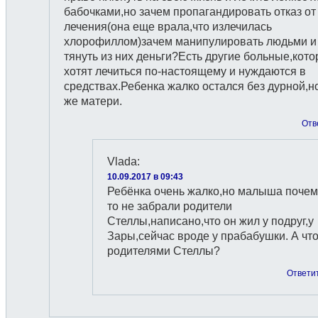
бабочками,но зачем пропагандировать отказ от
лечения(она еще врала,что излечилась
хлорофиллом)зачем манипулировать людьми и
тянуть из них деньги?Есть другие больные,кот
хотят лечиться по-настоящему и нуждаются в
средствах.Ребенка жалко остался без дурной,н
же матери.
Отв
Vlada
:
10.09.2017 в 09:43
Ребёнка очень жалко,но малыша почем
то не забрали родители
Стеллы,написано,что он жил у подруг,у
Зары,сейчас вроде у прабабушки. А что
родителями Стеллы?
Ответи