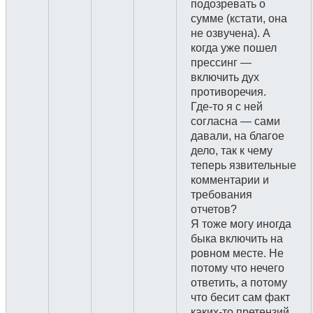
подозревать о
сумме (кстати, она
не озвучена). А
когда уже пошел
прессинг —
включить дух
противоречия.
Где-то я с ней
согласна — сами
давали, на благое
дело, так к чему
теперь язвительные
комментарии и
требования
отчетов?
Я тоже могу иногда
быка включить на
ровном месте. Не
потому что нечего
ответить, а потому
что бесит сам факт
каких-то претензий.