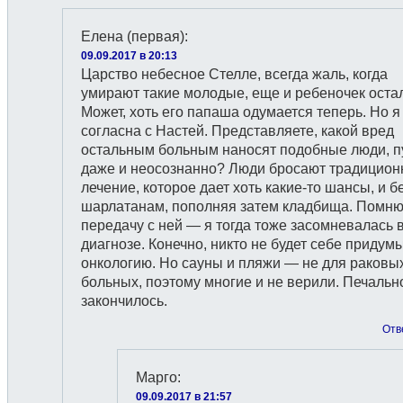
Елена (первая)
:
09.09.2017 в 20:13
Царство небесное Стелле, всегда жаль, когда
умирают такие молодые, еще и ребеночек оста
Может, хоть его папаша одумается теперь. Но я
согласна с Настей. Представляете, какой вред
остальным больным наносят подобные люди, п
даже и неосознанно? Люди бросают традицион
лечение, которое дает хоть какие-то шансы, и бе
шарлатанам, пополняя затем кладбища. Помн
передачу с ней — я тогда тоже засомневалась 
диагнозе. Конечно, никто не будет себе придум
онкологию. Но сауны и пляжи — не для раковы
больных, поэтому многие и не верили. Печальн
закончилось.
Отв
Марго
:
09.09.2017 в 21:57