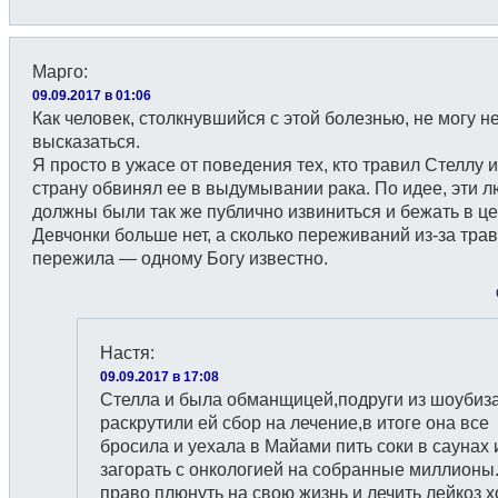
Марго
:
09.09.2017 в 01:06
Как человек, столкнувшийся с этой болезнью, не могу н
высказаться.
Я просто в ужасе от поведения тех, кто травил Стеллу 
страну обвинял ее в выдумывании рака. По идее, эти 
должны были так же публично извиниться и бежать в це
Девчонки больше нет, а сколько переживаний из-за тра
пережила — одному Богу известно.
Настя
:
09.09.2017 в 17:08
Стелла и была обманщицей,подруги из шоубиз
раскрутили ей сбор на лечение,в итоге она все
бросила и уехала в Майами пить соки в саунах 
загорать с онкологией на собранные миллионы
право плюнуть на свою жизнь и лечить лейкоз х