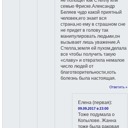
не полощет как Стеллу или
семью Фриске.Александр
Беляев чудо какой приятный
человек,его знает вся
страна,но ему в страшном сне
не придет в голову так
манипулировать людьми,он
вызывает лишь уважение.А
Стелла,земля ей пухом,делала
все чтобы получить такую
«славу» и отвратила немалое
число людей от
благотворительности,хоть
болезнь была настоящая.
Ответить »
Елена (первая)
:
09.09.2017 в 23:00
Тоже подумала о
Копылове. Жанна
тоже была раковая