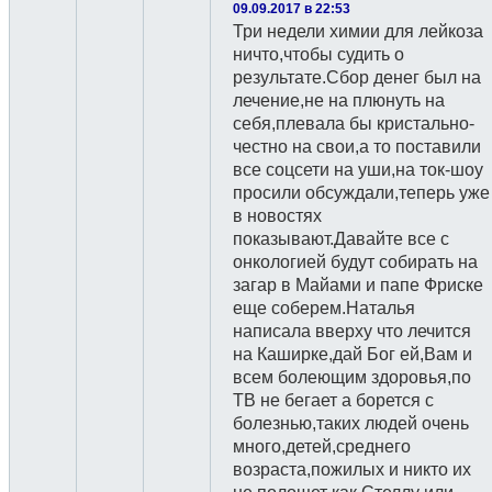
09.09.2017 в 22:53
Три недели химии для лейкоза
ничто,чтобы судить о
результате.Сбор денег был на
лечение,не на плюнуть на
себя,плевала бы кристально-
честно на свои,а то поставили
все соцсети на уши,на ток-шоу
просили обсуждали,теперь уже
в новостях
показывают.Давайте все с
онкологией будут собирать на
загар в Майами и папе Фриске
еще соберем.Наталья
написала вверху что лечится
на Каширке,дай Бог ей,Вам и
всем болеющим здоровья,по
ТВ не бегает а борется с
болезнью,таких людей очень
много,детей,среднего
возраста,пожилых и никто их