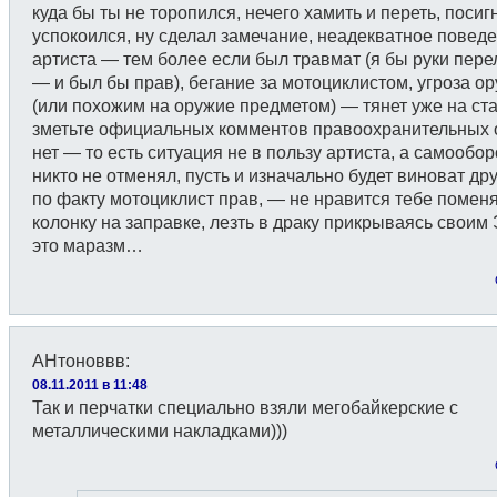
куда бы ты не торопился, нечего хамить и переть, посиг
успокоился, ну сделал замечание, неадекватное повед
артиста — тем более если был травмат (я бы руки пер
— и был бы прав), бегание за мотоциклистом, угроза о
(или похожим на оружие предметом) — тянет уже на ста
зметьте официальных комментов правоохранительных 
нет — то есть ситуация не в пользу артиста, а самообо
никто не отменял, пусть и изначально будет виноват дру
по факту мотоциклист прав, — не нравится тебе помен
колонку на заправке, лезть в драку прикрываясь своим
это маразм…
АНтоноввв
:
08.11.2011 в 11:48
Так и перчатки специально взяли мегобайкерские с
металлическими накладками)))