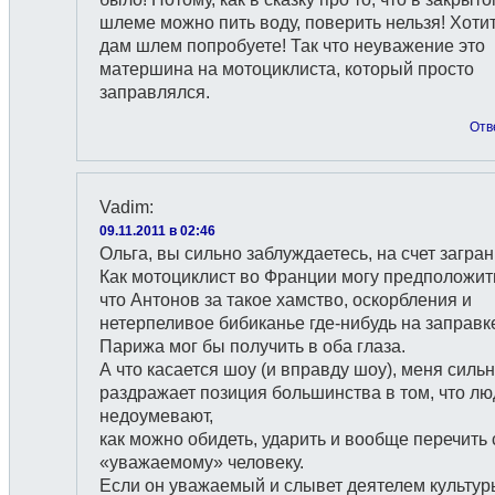
шлеме можно пить воду, поверить нельзя! Хоти
дам шлем попробуете! Так что неуважение это
матершина на мотоциклиста, который просто
заправлялся.
Отв
Vadim
:
09.11.2011 в 02:46
Ольга, вы сильно заблуждаетесь, на счет загра
Как мотоциклист во Франции могу предположит
что Антонов за такое хамство, оскорбления и
нетерпеливое бибиканье где-нибудь на заправк
Парижа мог бы получить в оба глаза.
А что касается шоу (и вправду шоу), меня силь
раздражает позиция большинства в том, что лю
недоумевают,
как можно обидеть, ударить и вообще перечить 
«уважаемому» человеку.
Если он уважаемый и слывет деятелем культуры