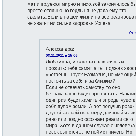
мат и пр.уехал мирно и тихо,всё закончилось б
просто отлично,но гордыня не дала ему это
сделать..Если в нашей жизни на всё реагироват
не хватит ни сил,ни здоровья.Успеха!
Отв
Александра
:
08.11.2011 в 15:06
Любомира, можно так всю жизнь и
прожить: тебе хамят, а ты, поджав хвост
убегаешь. Трус? Размазня, не умеющи
постоять за себя и за близких?
Если не отвечать хамству, то оно
безнаказанно будет процветать. Нахам
один раз, будет хамить и впредь, чувст
себя пупом земли. А вот получив разок-
другой за свой не в меру длинный язык
рано или поздно осознает реалии сего
мира. Хотя в данном случае с человека
песок сыпется… не поймет ничего. Но