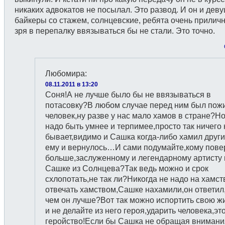
никаких адвокатов не посылал. Это развод. И он и дев
байкеры со стажем, солнцевские, ребята очень прилич
зря в перепалку ввязываться бы не стали. Это точно.
Любомира
:
08.11.2011 в 13:20
Соня!А не лучше было бы не ввязываться в
потасовку?В любом случае перед ним был пож
человек,ну разве у нас мало хамов в стране?Н
надо быть умнее и терпимее,просто так ничего 
бывает,видимо и Сашка когда-либо хамил други
ему и вернулось…И сами подумайте,кому пове
больше,заслуженному и легендарному артисту
Сашке из Солнцева?Так ведь можно и срок
схлопотать,не так ли?Никогда не надо на хамст
отвечать хамством,Сашке нахамили,он ответил,
чем он лучше?Вот так можно испортить свою ж
и не делайте из него героя,ударить человека,эт
геройство!Если бы Сашка не обращая внимани