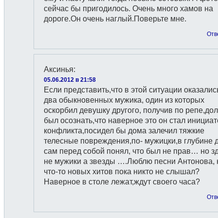
сейчас бы пригодилось. Очень много хамов на
дороге.Он очень наглый.Поверьте мне.
Отв
Аксинья
:
05.06.2012 в 21:58
Если представить,что в этой ситуации оказалис
два обыкновенных мужика, один из которых
оскорбил девушку другого, получив по репе,до
был осознать,что наверное это он стал инициа
конфликта,посидел бы дома залечил тяжкие
телесные повреждения,по- мужицки,в глубине 
сам перед собой понял, что был не прав… но з
не мужики а звезды ….Люблю песни Антонова, 
что-то новых хитов пока никто не слышал?
Наверное в столе лежат,ждут своего часа?
Отв