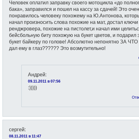
Человек оплатил заправку своего мотоцикла «до полно
бака», заправился и пошел на кассу за сдачей! Это очен
понравилось человеку похожему на Ю.Антонова, котор
начал произносить слова похожие на мат, достал ключи
ренджровера, похожие на пистолет,и начал ими целитьс
бейсбольную биту похожую на букет цветов, и подарил 
букет байкеру по голове! Абсолютно непонятно ЗА ЧТО
дал ему в глаз?????? Это возмутительно!
Андрей
:
09.11.2011 в 07:56
:)))))
Отв
сергей
:
08.11.2011 в 11:47