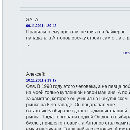
SALA
:
09.11.2011 в 20:43
Правильно ему врезали, не фига на байкеров
нападать, а Антонов овечку строит сам с…а ст
…
Отв
Алексей
:
10.11.2011 в 19:17
Оля. В 1998 году этого человека, а не певца по
на моей только купленной новой машине. А по
за хамство, которое он учинил на Никулинском
рынке на Юго западе. Он поцарапал мне
багажник.Разбирался долго с администрацией
рынка. Тогда торговали водкой.Он долго выбир
бухло , пришел оптоввик, а Антонов стал хамить
ему и настучали. Тогда небыло сотовых. А фото