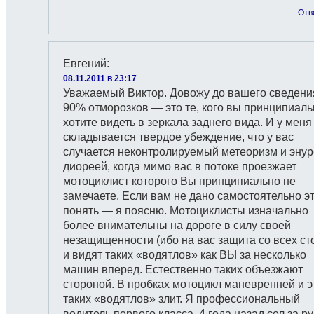
Отв
Евгений
:
08.11.2011 в 23:17
Уважаемый Виктор. Довожу до вашего сведения
90% отморозков — это те, кого вы принципиаль
хотите видеть в зеркала заднего вида. И у меня
складывается твердое убеждение, что у вас
случается неконтролируемый метеоризм и энур
диореей, когда мимо вас в потоке проезжает
мотоциклист которого Вы принципиально не
замечаете. Если вам не дано самостоятельно э
понять — я поясню. Мотоциклисты изначально
более внимательны на дороге в силу своей
незащищенности (ибо на вас защита со всех ст
и видят таких «водятлов» как ВЫ за несколько
машин вперед. Естественно таких объезжают
стороной. В пробках мотоцикл маневренней и э
таких «водятлов» злит. Я профессиональный
водитель первого класса. 4 года назад сел за р