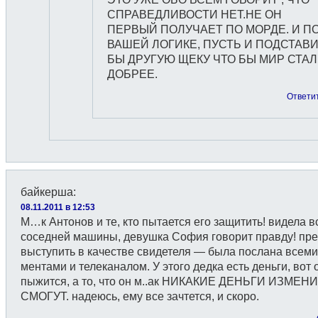
СПРАВЕДЛИВОСТИ НЕТ.НЕ ОН
ПЕРВЫЙ ПОЛУЧАЕТ ПО МОРДЕ. И П
ВАШЕЙ ЛОГИКЕ, ПУСТЬ И ПОДСТАВ
БЫ ДРУГУЮ ЩЕКУ ЧТО БЫ МИР СТАЛ
ДОБРЕЕ.
Ответи
байкерша
:
08.11.2011 в 12:53
М…к Антонов и те, кто пытается его защитить! видела в
соседней машины, девушка София говорит правду! пр
выступить в качестве свидетеля — была послана всем
ментами и телеканалом. У этого дедка есть деньги, вот 
пыжится, а то, что он м..ак НИКАКИЕ ДЕНЬГИ ИЗМЕН
СМОГУТ. надеюсь, ему все зачтется, и скоро.