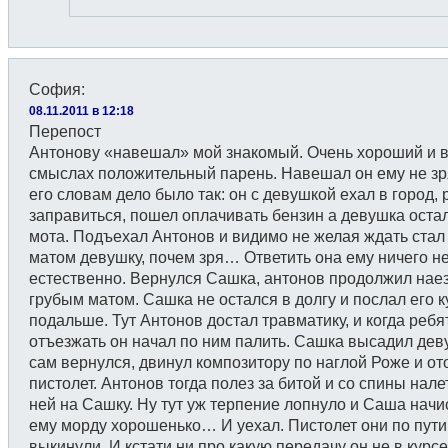
София
:
08.11.2011 в 12:18
Перепост
Антонову «навешал» мой знакомый. Очень хороший и в
смыслах положительный парень. Навешал он ему не зр
его словам дело было так: он с девушкой ехал в город,
заправиться, пошел оплачивать бензин а девушка остал
мота. Подъехал Антонов и видимо не желая ждать стал
матом девушку, почем зря… Ответить она ему ничего н
естественно. Вернулся Сашка, антонов продолжил наез
грубым матом. Сашка не остался в долгу и послал его к
подальше. Тут Антонов достал травматику, и когда ребя
отъезжать он начал по ним палить. Сашка высадил дев
сам вернулся, двинул композитору по наглой Роже и от
пистолет. Антонов тогда полез за битой и со спины нале
ней на Сашку. Ну тут уж терпение лопнуло и Саша начи
ему морду хорошенько… И уехал. Пистолет они по пути
выкинули. И кстати ни про какую передачу он не в курсе