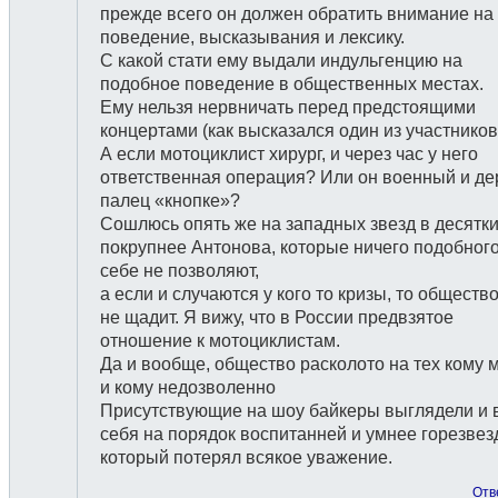
прежде всего он должен обратить внимание на
поведение, высказывания и лексику.
С какой стати ему выдали индульгенцию на
подобное поведение в общественных местах.
Ему нельзя нервничать перед предстоящими
концертами (как высказался один из участников
А если мотоциклист хирург, и через час у него
ответственная операция? Или он военный и де
палец «кнопке»?
Сошлюсь опять же на западных звезд в десятки
покрупнее Антонова, которые ничего подобног
себе не позволяют,
а если и случаются у кого то кризы, то общество
не щадит. Я вижу, что в России предвзятое
отношение к мотоциклистам.
Да и вообще, общество расколото на тех кому 
и кому недозволенно
Присутствующие на шоу байкеры выглядели и 
себя на порядок воспитанней и умнее горезвез
который потерял всякое уважение.
Отв