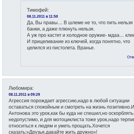
Тимофей
:
08.11.2011 в 11:50
Да, Вы правы… В шлеме не то, что пить нельзя
банки, а даже плюнуть нельзя.
А уж про кастет и холодное оружие- мдаа… кли
И прицеливание из ключей, когда понятно, что
целился из пистолета. Вранье.
Отв
Любомира
:
08.11.2011 в 09:29
Агрессия порождает агрессию,надо в любой ситуации
оставаться спокойным и смотреть на жизнь позитивно.
Антонова это урок,как бы куда не спешил,но оскорблять
недопустимо, и для мотоциклиста тоже урок,надо терп
относиться к людям и уметь прощать.Хочется
сказать:»Друзья,давайте жить дружно»!