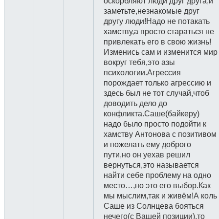
оскорбляют люди друг друга,и
заметьте,незнакомые друг
другу люди!Надо не потакать
хамству,а просто стараться не
привлекать его в свою жизнь!
Изменись сам и изменится мир
вокруг тебя,это азы
психологии.Агрессия
порождает только агрессию и
здесь был не тот случай,чтоб
доводить дело до
конфликта.Саше(байкеру)
надо было просто подойти к
хамству Антонова с позитивом
и пожелать ему доброго
пути,но он уехав решил
вернуться,это называется
найти себе проблему на одно
место…,но это его выбор.Как
мы мыслим,так и живём!А коль
Саше из Солнцева бояться
нечего(с Вашей позиции),то