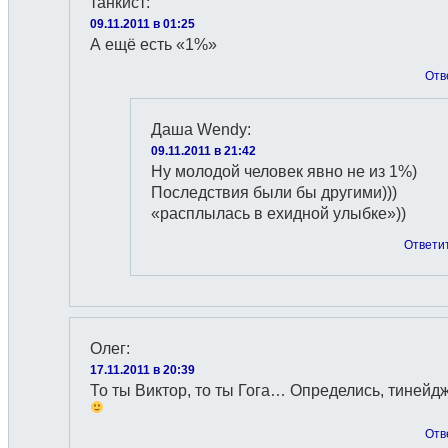
танкист
:
09.11.2011 в 01:25
А ещё есть «1%»
Отв
Даша Wendy
:
09.11.2011 в 21:42
Ну молодой человек явно не из 1%)
Последствия были бы другими)))
«расплылась в ехидной улыбке»))
Ответи
Олег
:
17.11.2011 в 20:39
То ты Виктор, то ты Гога… Определись, тинейд
Отв