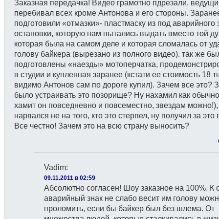
Заказная передачка! Видео грамотно пдрезали, ведущи
перебивал всех кроме Антонова и его стороны. Заране
подготовили «отмазки»- пластмаску из под аварийного 
остановки, которую нам пытались выдать вместо той д
которая была на самом деле и которая сломалась от уд
голову байкера (вырезано из полного видео). так же бы
подготовлены «наезды» мотоперчатка, продемонстрир
в студии и купленная заранее (кстати ее стоимость 18 ты
видимо Антонов сам по дороге купил). Зачем все это? 
было устраивать это позорище? Ну нахамил как обычно
хамит он повседневно и повсеместно, звездам можно!),
нарвался не на того, кто это стерпел, ну получил за это 
Все честно! Зачем это на всю страну выносить?
Vadim
:
09.11.2011 в 02:59
Абсолютно согласен! Шоу заказное на 100%. К с
аварийный знак не слабо весит им голову мож
проломить, если бы байкер был без шлема. От
множества людей, которые сталкивались в жиз