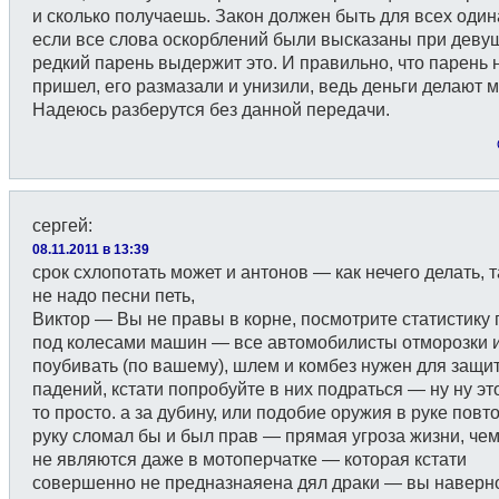
и сколько получаешь. Закон должен быть для всех один
если все слова оскорблений были высказаны при деву
редкий парень выдержит это. И правильно, что парень 
пришел, его размазали и унизили, ведь деньги делают м
Надеюсь разберутся без данной передачи.
сергей
:
08.11.2011 в 13:39
срок схлопотать может и антонов — как нечего делать, т
не надо песни петь,
Виктор — Вы не правы в корне, посмотрите статистику 
под колесами машин — все автомобилисты отморозки и
поубивать (по вашему), шлем и комбез нужен для защи
падений, кстати попробуйте в них подраться — ну ну это
то просто. а за дубину, или подобие оружия в руке пов
руку сломал бы и был прав — прямая угроза жизни, чем
не являются даже в мотоперчатке — которая кстати
совершенно не предназнаяена дял драки — вы наверн