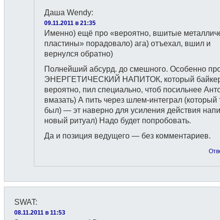
Даша Wendy
:
09.11.2011 в 21:35
Именно) ещё про «вероятно, вшитые металлич
пластины» порадовало) ага) отъехал, вшил и
вернулся обратно)
Полнейший абсурд. до смешного. Особенно пр
ЭНЕРГЕТИЧЕСКИЙ НАПИТОК, который байкер
вероятно, пил специально, чтоб посильнее Ант
вмазать) А пить через шлем-интеграл (который 
был) — эт наверно для усиления действия напи
новый ритуал) Надо будет попробовать.
Да и позиция ведущего — без комментариев.
Отв
SWAT
:
08.11.2011 в 11:53