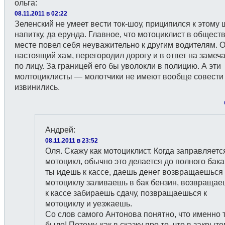
ольга
:
08.11.2011 в 02:22
Зеленский не умеет вести ток-шоу, приципился к этому
напитку, да ерунда. Главное, что мотоциклист в общес
месте повел себя неуважительно к другим водителям. 
настоящий хам, перегородил дорогу и в ответ на замеч
по лицу. За границей его бы уволокли в полицию. А эти
молтоциклисты — молотчики не имеют вообще совести
извинились.
Андрей
:
08.11.2011 в 23:52
Оля. Скажу как мотоциклист. Когда заправляетс
мотоцикл, обычно это делается до полного бака, 
ты идешь к кассе, даешь денег возвращаешься 
мотоциклу заливаешь в бак бензин, возвращае
к кассе забираешь сдачу, позвращаешься к
мотоциклу и уезжаешь.
Со слов самого Антонова понятно, что именно т
было! Потому, как в сказку про то, что в закрыт