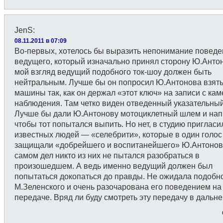
JenS
:
08.11.2011 в 07:09
Во-первых, хотелось бы выразить непонимание повед
ведущего, который изначально принял сторону Ю.Анто
мой взгляд ведущий подобного ток-шоу должен быть
нейтральным. Лучше бы он попросил Ю.Антонова взять
машины так, как он держал «этот ключ» на записи с кам
наблюдения. Там четко виден отведенный указательный
Лучше бы дали Ю.Антонову мотоциклетный шлем и нап
чтобы тот попытался выпить. Но нет, в студию пригласи
известных людей — «селебрити», которые в один голос
защищали «добрейшего и воспитанейшего» Ю.Антонов
самом дел никто из них не пытался разобраться в
произошедшем. А ведь именно ведущий должен был
попытаться докопаться до правды. Не ожидала подобно
М.Зеленского и очень разочарована его поведением на
передаче. Вряд ли буду смотреть эту передачу в дальн