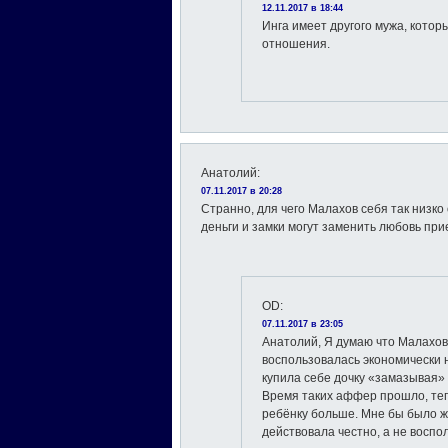
12.11.2017 в 18:44
Инга имеет другого мужа, которы
отношения.
Анатолий
:
07.11.2017 в 20:28
Странно, для чего Малахов себя так низко
деньги и замки могут заменить любовь пр
OD
:
07.11.2017 в 23:05
Анатолий, Я думаю что Малахов
воспользовалась экономически 
купила себе дочку «замазывая»
Время таких aффер прошло, теп
ребёнку больше. Мне бы было ж
действовала честно, а не воспо