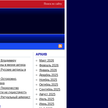
АРХИВ
— Владимиру
Март 2026
йны в жизни актера
Февраль 2026
Русские актрисы в
Январь 2026
Декабрь 2025
 Осторожно,
Ноябрь 2025
ана
Октябрь 2025
 Пророчество
Сентябрь 2025
ти не существует!»
Август 2025
— Ритуальный аферист
Июль 2025
Июнь 2025
И