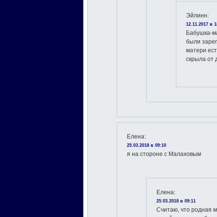
Эйлинн
:
12.11.2017 в 1
Бабушка-ма
были заре
матери ест
скрыла от 
Елена
:
25.03.2018 в 09:10
я на стороне с Малаховым
Елена
:
25.03.2018 в 09:11
Считаю, что родная м