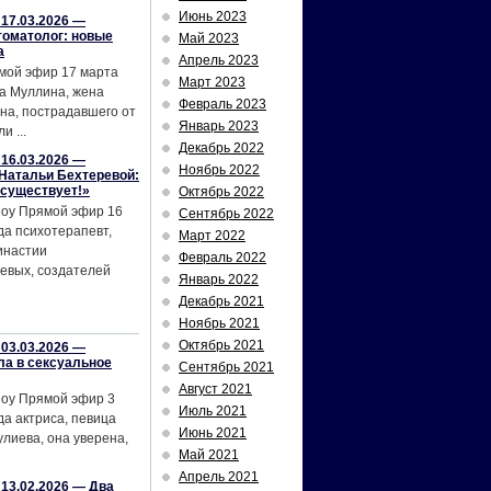
Июнь 2023
17.03.2026 —
томатолог: новые
Май 2023
а
Апрель 2023
мой эфир 17 марта
Март 2023
а Муллина, жена
Февраль 2023
на, пострадавшего от
Январь 2023
и ...
Декабрь 2022
16.03.2026 —
Ноябрь 2022
Натальи Бехтеревой:
 существует!»
Октябрь 2022
шоу Прямой эфир 16
Сентябрь 2022
да психотерапевт,
Март 2022
инастии
Февраль 2022
евых, создателей
Январь 2022
Декабрь 2021
Ноябрь 2021
Октябрь 2021
03.03.2026 —
ла в сексуальное
Сентябрь 2021
Август 2021
шоу Прямой эфир 3
Июль 2021
да актриса, певица
Июнь 2021
лиева, она уверена,
Май 2021
Апрель 2021
13.02.2026 — Два