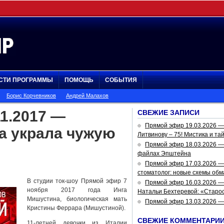
СТИ ПРОГРАММЫ
ПОМОЩЬ
СОБЫТИЯ
Борис Корчевников
Андрей Малахов
1.2017 —
СВЕЖИЕ ЗАПИСИ
Прямой эфир 19.03.2026 
а украла чужую
Литвинову – 75! Мистика и та
Прямой эфир 18.03.2026 — 
файлах Эпштейна
Прямой эфир 17.03.2026 —
стоматолог: новые схемы обм
В студии ток-шоу Прямой эфир 7
Прямой эфир 16.03.2026 —
ноября 2017 года Инга
Натальи Бехтеревой: «Старос
Мишустина, биологическая мать
Прямой эфир 13.03.2026 
Кристины Феррара (Мишустиной).
СВЕЖИЕ КОММЕНТАРИ
11-летней девочки из Италии