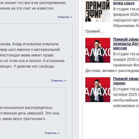
не значит что все в ее распоряжении,
мужа сразу
нение на это счет не известно.
В студии ток 
февраля 2026
Ответить »
народного ар
Ибрагимова А
Громкий ...
Прямой эфир 
перевала Дят
ахова. Когда итальянка покупала
миссия
говор шел именно о материальной
В студии ток 
. Настоящая мама имеет право
января 2026 г
о об этом она и просит. А итальянка
правления Фо
«вещи». У девочки нет свободы
Дятлова, активист расследован
Прямой эфир 
Ответить »
люди»
В студии ток 
октября 2025 
необычайные 
невозможно сте
чки изначально распорядилась
бственную дочь умершей. Это она
 какие могут претензии к
Ответить »