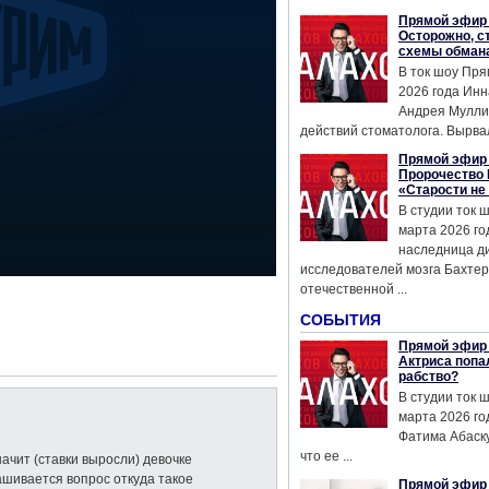
Прямой эфир 
Осторожно, с
схемы обман
В ток шоу Пря
2026 года Инн
Андрея Мулли
действий стоматолога. Вырвал
Прямой эфир 
Пророчество 
«Старости не
В студии ток 
марта 2026 го
наследница д
исследователей мозга Бахтер
отечественной ...
СОБЫТИЯ
Прямой эфир 
Актриса попа
рабство?
В студии ток 
марта 2026 го
Фатима Абаску
что ее ...
ачит (ставки выросли) девочке
шивается вопрос откуда такое
Прямой эфир 