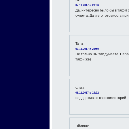
OD
:
07.11.2017 в 23:36
Да, интересно было бы в таком 
супруга. Да и его готовность при
Taта
:
07.11.2017 в 23:50
Не только Вы так думаете. Пер
такой же)
ольга
:
08.11.2017 в 15:52
поддерживаю ваш коментарий
Эйлинн
: