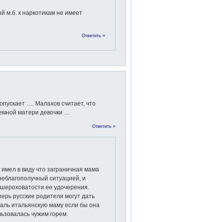
й м.б. к наркотикам не имеет
Ответить »
 опускает …. Малахов считает, что
иемной матери девочки …
Ответить »
 имел в виду что заграничная мама
неблагополучный ситуацией, и
 шероховатости ee удочерения.
ерь русские родители могут дать
аль итальянскую маму если бы она
льзовалась чужим горем.