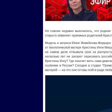
Но совсем недавно выяснилось, что родная 
открыто обвиняет приемных родителей Кристи
Модель и актриса Юлия Живейнова-Феррара у
от биологической матери Кристины Инги Мишу
на самом деле отбывала срок за распрост
несколько лет не рискует пересекать росси
Кристины Ингу? Где захочет жить сама девочк
особняке в России? Сегодня в студии “Прямо
матерей — на что они готовы пойти ради любв