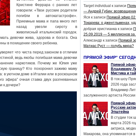
Кристине Феррара с ранних лет
Target individual
к записи
Прям
говорили: «Твои русские родители
— Андрей Губин: возвращени
погибли в автокатастрофе».
Яся
к записи
Прямой эфир 02
Приемные мама и папа много лет
Токарева: о джентльменах, уд
назад увезли сироту в
добрая христианка
к записи
П
живописный итальянский городок.
25.09.2019 — 5 миллионов за
мать девочки жива, здорова и богата. Она
Александр
к записи
Прямой э
ны в похищении своего ребенка.
Матиас Руст — голубь мира?
веряет что чиста перед законом в отличии
ПРЯМОЙ ЭФИР° СЕГОД
стиной, ведь якобы погибшая мама девочки
ранение наркотиков. Почему же Юлия уже
Прямой эфир 
йскую границу? Кто похоронил заживо маму
Владимиру Ли
Мистика и та
а: в уютном доме в Италии или в роскошном
В ток шоу Пря
го эфира” очная ставка двух разгневанных
2026 года за
и к дочери?
Владимир Лит
заслуженного артиста России 
Прямой эфир 
Русские актр
Эпштейна
В студии ток 
марта 2026 го
актриса, мод
Макарова, она упоминается в .