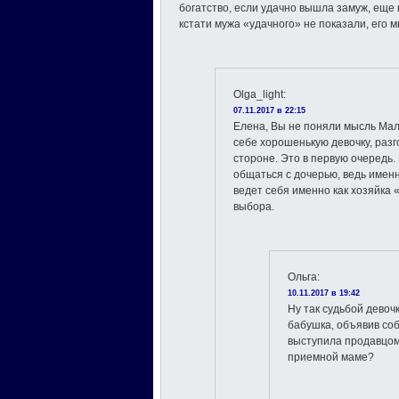
богатство, если удачно вышла замуж, еще 
кстати мужа «удачного» не показали, его м
Olga_light
:
07.11.2017 в 22:15
Елена, Вы не поняли мысль Мал
себе хорошенькую девочку, раз
стороне. Это в первую очередь
общаться с дочерью, ведь именн
ведет себя именно как хозяйка 
выбора.
Ольга
:
10.11.2017 в 19:42
Ну так судьбой дево
бабушка, объявив со
выступила продавцом,
приемной маме?