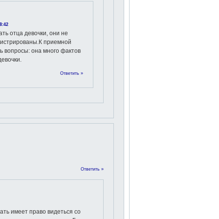
8:42
ть отца девочки, они не
гистрированы.К приемной
ь вопросы: она много фактов
девочки.
Ответить »
Ответить »
ать имеет право видеться со