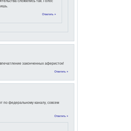
ятельства сложились так. Голос
пишь.
Ответить »
 впечатление законченных аферисток!
Ответить »
т по федеральному каналу, совсем
Ответить »