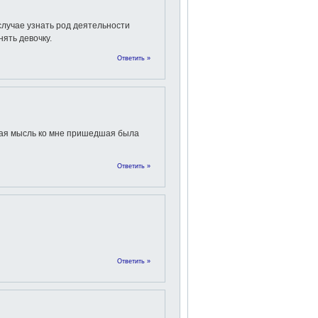
случаe узнать род деятельности
нять девочку.
Ответить »
вая мысль ко мне пришедшая была
Ответить »
Ответить »