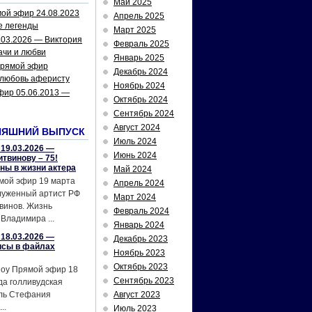
Май 2025
ой эфир 24.08.2023
Апрель 2025
е легенды
Март 2025
.03.2026 — Виктория
Февраль 2025
ачи и любви
Январь 2025
рямой эфир
Декабрь 2024
 любовь аферисту
Ноябрь 2024
фир 05.06.2013 —
Октябрь 2024
Сентябрь 2024
Август 2024
НЯШНИЙ ВЫПУСК
Июль 2024
19.03.2026 —
Июнь 2024
твинову – 75!
йны в жизни актера
Май 2024
мой эфир 19 марта
Апрель 2024
служенный артист РФ
Март 2024
винов. Жизнь
Февраль 2024
Владимира ...
Январь 2024
18.03.2026 —
Декабрь 2023
исы в файлах
Ноябрь 2023
Октябрь 2023
шоу Прямой эфир 18
Сентябрь 2023
да голливудская
ель Стефания
Август 2023
..
Июль 2023