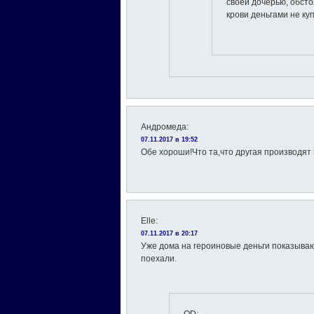
своей дочерью, обсто
крови деньгами не ку
Андромеда
:
07.11.2017 в 19:52
Обе хороши!Что та,что другая производят
Elle
:
07.11.2017 в 20:17
Уже дома на героиновые деньги показываю
поехали.