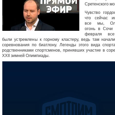
Сретенского мо
Чувство горд
что сейчас и
все мы, Оли
огонь в Сочи
февраля все
были устремлены к горному кластеру, ведь там начал
соревнования по биатлону. Легенды этого вида спорт
родственниками спортсменов, принявших участие в сор
XXII зимней Олимпиады.