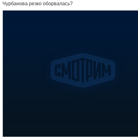
Чурбанова резко оборвалась?