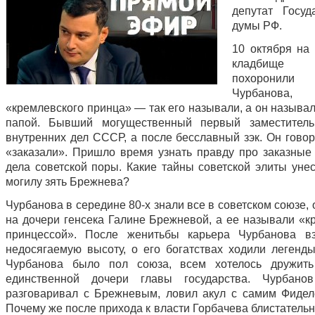
депутат Госуд
думы РФ.
10 октября на
кладбищ
похорони
Чурбанова,
«кремлевского принца» — так его называли, а он называ
папой. Бывший могущественный первый заместитель
внутренних дел СССР, а после бесславный зэк. Он говор
«заказали». Пришло время узнать правду про заказные
дела советской поры. Какие тайны советской элиты унес
могилу зять Брежнева?
Чурбанова в середине 80-х знали все в советском союзе,
на дочери генсека Галине Брежневой, а ее называли «к
принцессой». После женитьбы карьера Чурбанова вз
недосягаемую высоту, о его богатствах ходили легенды
Чурбанова было пол союза, всем хотелось дружит
единственной дочери главы государства. Чурбанов
разговаривал с Брежневым, ловил акул с самим Фидел
Почему же после прихода к власти Горбачева блистатель