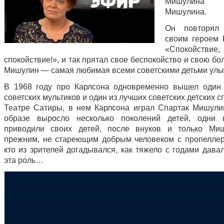
Мишулина В
Мишулина.
Он повторял
своим героем 
«Спокойстви
спокойствие!», и так прятал свое беспокойство и свою бо
Мишулин — самая любимая всеми советскими детьми улы
В 1968 году про Карлсона одновременно вышел один
советских мультиков и один из лучших советских детских с
Театре Сатиры, в нем Карлсона играл Спартак Мишули
образе выросло несколько поколений детей, одни в
приводили своих детей, после внуков и только Ми
прежним, не стареющим добрым человеком с пропелле
кто из зрителей догадывался, как тяжело с годами дава
эта роль…