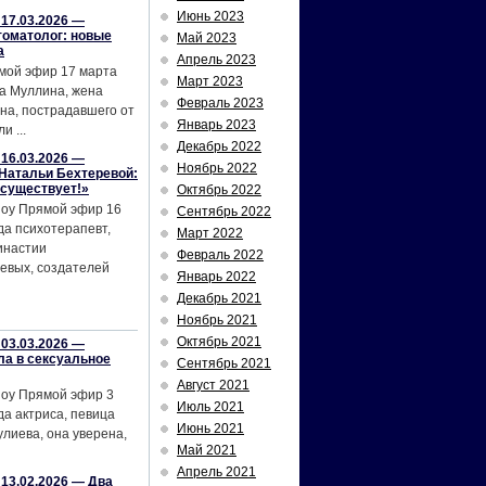
Июнь 2023
17.03.2026 —
томатолог: новые
Май 2023
а
Апрель 2023
мой эфир 17 марта
Март 2023
а Муллина, жена
Февраль 2023
на, пострадавшего от
Январь 2023
и ...
Декабрь 2022
16.03.2026 —
Ноябрь 2022
Натальи Бехтеревой:
 существует!»
Октябрь 2022
шоу Прямой эфир 16
Сентябрь 2022
да психотерапевт,
Март 2022
инастии
Февраль 2022
евых, создателей
Январь 2022
Декабрь 2021
Ноябрь 2021
Октябрь 2021
03.03.2026 —
ла в сексуальное
Сентябрь 2021
Август 2021
шоу Прямой эфир 3
Июль 2021
да актриса, певица
Июнь 2021
лиева, она уверена,
Май 2021
Апрель 2021
13.02.2026 — Два