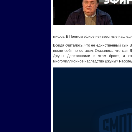
мифов. В Прямом эфире неизвестные наследн
Всегда считалось, что ее единственный сын В
после себя не оставил. Оказалось, что сын 
Джуны Давиташвили в этом браке, и кт
многомиллионное наследство Джуны? Рассле