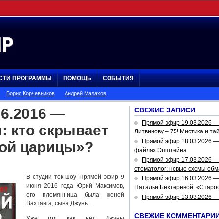
СТИ ПРОГРАММЫ
ПОМОЩЬ
СОБЫТИЯ
Борис Корчевников
Андрей Малахов
6.2016 —
СВЕЖИЕ ЗАПИСИ
Прямой эфир 19.03.2026 
: кто скрывает
Литвинову – 75! Мистика и та
Прямой эфир 18.03.2026 — 
кой царицы»?
файлах Эпштейна
Прямой эфир 17.03.2026 —
стоматолог: новые схемы обм
В студии ток-шоу Прямой эфир 9
Прямой эфир 16.03.2026 —
июня 2016 года Юрий Максимов,
Натальи Бехтеревой: «Старос
его племянница была женой
Прямой эфир 13.03.2026 
Вахтанга, сына Джуны.
СВЕЖИЕ КОММЕНТАРИ
Уже год как нет Джуны