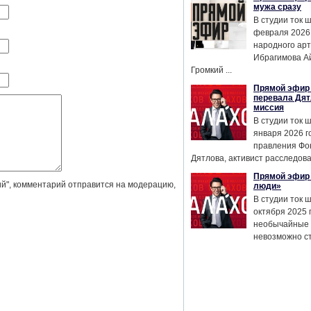
мужа сразу
В студии ток 
февраля 2026
народного ар
Ибрагимова А
Громкий ...
Прямой эфир 
перевала Дят
миссия
В студии ток 
января 2026 г
правления Фо
Дятлова, активист расследован
Прямой эфир 
й", комментарий отправится на модерацию,
люди»
В студии ток 
октября 2025 
необычайные 
невозможно сте