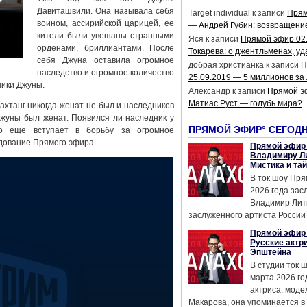
Давиташвили. Она называла себя
Target individual
к записи
Прям
воином, ассирийской царицей, ее
— Андрей Губин: возвращени
кители были увешаны странными
Яся
к записи
Прямой эфир 02
орденами, бриллиантами. После
Токарева: о джентльменах, уд
себя Джуна оставила огромное
добрая христианка
к записи
П
наследство и огромное количество
25.09.2019 — 5 миллионов за
ики Джуны.
Александр
к записи
Прямой э
Матиас Руст — голубь мира?
ахтанг никогда женат не был и наследников
Джуны был женат. Появился ли наследник у
ПРЯМОЙ ЭФИР° СЕГОД
о еще вступает в борьбу за огромное
дование Прямого эфира.
Прямой эфир 
Владимиру Ли
Мистика и та
В ток шоу Пря
2026 года за
Владимир Лит
заслуженного артиста России 
Прямой эфир 
Русские актр
Эпштейна
В студии ток 
марта 2026 го
актриса, мод
Макарова, она упоминается в .