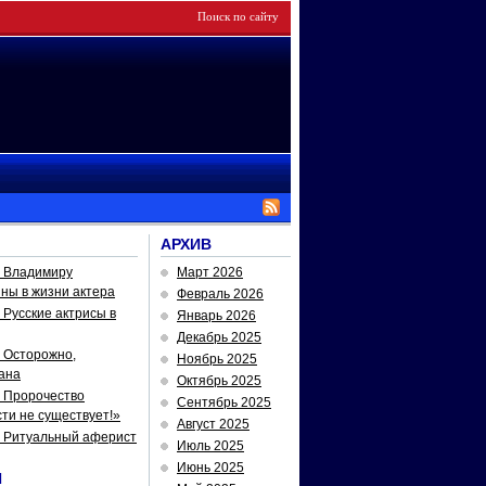
АРХИВ
— Владимиру
Март 2026
йны в жизни актера
Февраль 2026
Русские актрисы в
Январь 2026
Декабрь 2025
 Осторожно,
Ноябрь 2025
ана
Октябрь 2025
 Пророчество
Сентябрь 2025
ти не существует!»
Август 2025
— Ритуальный аферист
Июль 2025
Июнь 2025
И