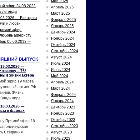
Май 2025
ой эфир 24.08.2023
Апрель 2025
е легенды
Март 2025
.03.2026 — Виктория
Февраль 2025
ачи и любви
Январь 2025
рямой эфир
Декабрь 2024
 любовь аферисту
Ноябрь 2024
фир 05.06.2013 —
Октябрь 2024
Сентябрь 2024
Август 2024
НЯШНИЙ ВЫПУСК
Июль 2024
19.03.2026 —
Июнь 2024
твинову – 75!
йны в жизни актера
Май 2024
мой эфир 19 марта
Апрель 2024
служенный артист РФ
Март 2024
винов. Жизнь
Февраль 2024
Владимира ...
Январь 2024
18.03.2026 —
Декабрь 2023
исы в файлах
Ноябрь 2023
Октябрь 2023
шоу Прямой эфир 18
Сентябрь 2023
да голливудская
ель Стефания
Август 2023
..
Июль 2023