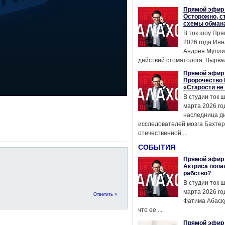
Прямой эфир 
Осторожно, с
схемы обман
В ток шоу Пря
2026 года Инн
Андрея Мулли
действий стоматолога. Вырвал
Прямой эфир 
Пророчество 
«Старости не
В студии ток 
марта 2026 го
наследница д
исследователей мозга Бахтер
отечественной ...
СОБЫТИЯ
Прямой эфир 
Актриса попа
рабство?
В студии ток 
марта 2026 го
Ответить »
Фатима Абаску
что ее ...
Прямой эфир 