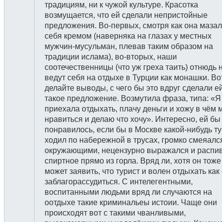
традициям, ни к чужой культуре. Красотка
возмущается, что ей сделали непристойные
предложения. Во-первых, смотря как она маза
себя кремом (наверняка на глазах у местных
мужчин-мусульман, плевав таким образом на
традиции ислама), во-вторых, наши
соотечественницы (что уж греха таить) отнюдь 
ведут себя на отдыхе в Турции как монашки. Во
делайте выводы, с чего бы это вдруг сделали е
такое предложение. Возмутила фраза, типа: «Я
приехала отдыхать, плачу деньги и хожу в чём 
нравиться и делаю что хочу». Интересно, ей бы
понравилось, если бы в Москве какой-нибудь т
ходил по набережной в трусах, громко смеяалс
окружающими, нецензурно выражался и распи
спиртное прямо из горла. Вряд ли, хотя он тоже
может заявить, что турист и волен отдыхать как
заблагорассудиться. С интелегентными,
воспитанными людьми вряд ли случаются на
оотдыхе такие криминальеы истоии. Чаще они
происходят вот с такими чванливыми,