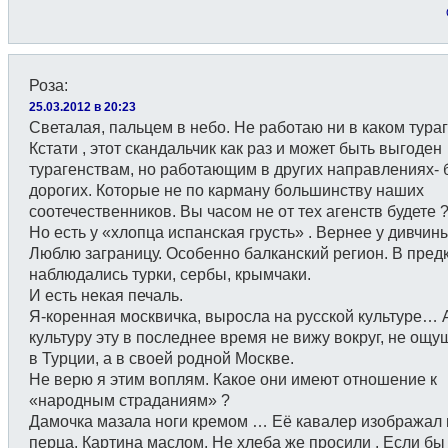
Роза
:
25.03.2012 в 20:23
Светалая, пальцем в небо. Не работаю ни в каком тураг
Кстати , этот скандальчик как раз и может быть выгоден
турагенствам, но работающим в других направлениях- 
дорогих. Которые не по карману большинству наших
соотечественников. Вы часом не от тех агенств будете 
Но есть у «хлопца испанская грусть» . Вернее у дивчин
Люблю заграницу. Особенно балканский регион. В пред
наблюдались турки, сербы, крымчаки.
И есть некая печаль.
Я-коренная москвичка, выросла на русской культуре… 
культуру эту в последнее время не вижу вокруг, не ощу
в Турции, а в своей родной Москве.
Не верю я этим воплям. Какое они имеют отношение к
«народным страданиям» ?
Дамочка мазала ноги кремом … Её кавалер изображал 
перца. Картина маслом. Не хлеба же просили . Если бы