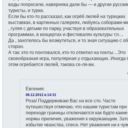
воды попросили, наверняка дали бы — и другие русски
туристы, и турки.
Если бы кто-то рассказал, как огрёб люлей на турецких
выставках, в картинных галереях, любуясь соборами-м
, гуляя с детьми по парку, участвуя в образовательных
программах, в концертах и фестивалях культуры т.п…
Да , захотелось бы возмутиться, и то зная ситуацию с о
сторон.
А так: кто-то понтовался, кто-то ответил на понты…Это
своеобразная игра, популярная у отдыхающих. Иногда 
этом огребается люлей, такова се-ля-ви.
Евгения
:
06.12.2012 в 14:31
Роза! Поддерживаю Вас на все сто. Часто
путешествуя отмечаю, что нашим туристам при
переходе границы отключаются как будто какие
нормы приличия, уважения к окружающим. Зат
избытке чванства, спеси. Нет уважения ни к чу