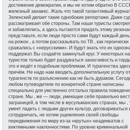
достижение демократии, и мы не хотим обратно В СССР
железный занавес. Жаль что такой талантливый журнали
Зеленский делает такие однобокие репортажи. Даже суд
рассматривает обе стороны. Там наши туристы смотрел
и забавлялись, а здесь пытаются придать этому резонан
представьте, если люди просто сами будут каждый день
на рожон , а потом рассказывать по ТВ , как героически
сражались с «нерусскими». И будут знать что их однозн
поддержат. Вы создаёте замкнутый круг. У некоторых н
туристов только будет раздуваться заносчивость и горд
это и ведёт к подобным проблемам. И турагенства здес
причём. Не надо нам вводить дополнительную услугу о
турагенств по разъяснению как не быть дураком. Сегод
любом путеводителе по конкретной стране написаны
специально для умственно отсталых правила поведени
стране. Мы , же — люди, умеющие себя правильно вест
заграницей, в том числе в мусульманских странах, мы , 
умеет ладить с людьми других культур, договариваться 
сотрудничать, не хотим ущемления своей свободы
передвижения по миру из-за «крутых» неадекватов с
виктимными наклонностями. По уровню криминальной