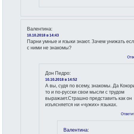
Валентина
:
10.10.2018 в 14:43
Парни умные и языки знают. Зачем унижать ес
с ними не знакомы?
Отв
Дон Педро
:
10.10.2018 в 14:52
А вы, судя по всему, знакомы. Да Кокор
то и по-русски свои мысли с трудом
выражает.Страшно представить как он
изъясняется ни «чужих» языках.
Ответи
Валентина
: