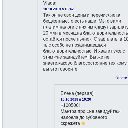
Vlada
:
10.10.2018 в 18:42
Так он не свои деньги перечисляет,а
бюджетные,то есть наши. Мы с вами
платим налоги,с них им кладут зарплат
20 млн в месяц,на благотворительность
остаётся после пьянок. С зарплаты в 1
тыс особо не позанимаешься
благотворительностью. И хватит уже с
этим «не завидуйте»! Вы же не
знаете,каково благосостояние тех,кому
вы это говорите.
Ответи
Елена (первая)
:
10.10.2018 в 19:20
+100500!
Мантра про «не завидуйте»
надоела до зубовного
скрежета