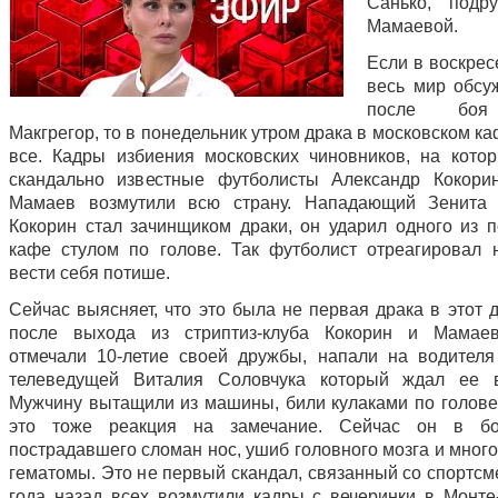
Санько, подр
Мамаевой.
Если в воскрес
весь мир обсу
после боя
Макгрегор, то в понедельник утром драка в московском к
все. Кадры избиения московских чиновников, на кото
скандально известные футболисты Александр Кокори
Мамаев возмутили всю страну. Нападающий Зенита 
Кокорин стал зачинщиком драки, он ударил одного из п
кафе стулом по голове. Так футболист отреагировал 
вести себя потише.
Сейчас выясняет, что это была не первая драка в этот 
после выхода из стриптиз-клуба Кокорин и Мамаев
отмечали 10-летие своей дружбы, напали на водителя
телеведущей Виталия Соловчука который ждал ее 
Мужчину вытащили из машины, били кулаками по голове,
это тоже реакция на замечание. Сейчас он в бо
пострадавшего сломан нос, ушиб головного мозга и мног
гематомы. Это не первый скандал, связанный со спортсм
года назад всех возмутили кадры с вечеринки в Монте-