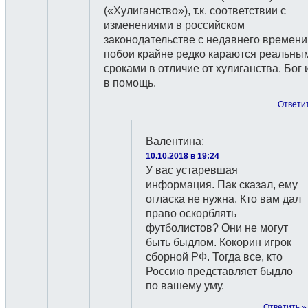
(«Хулиганство»), т.к. соответствии с
изменениями в российском
законодательстве с недавнего времени
побои крайне редко караются реальны
сроками в отличие от хулиганства. Бог 
в помощь.
Ответи
Валентина
:
10.10.2018 в 19:24
У вас устаревшая
информация. Пак сказал, ему
огласка не нужна. Кто вам дал
право оскорблять
футболистов? Они не могут
быть быдлом. Кокорин игрок
сборной РФ. Тогда все, кто
Россию представляет быдло
по вашему уму.
Ответить »