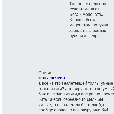
Только не надо про
«спортсмена от
Бога и мецената».
Хорошо быть
меценатом, получая
зарплаты с шестью
нуляли и в евро.
Светик
:
11.10.2018 в 09:31
а все из этой налетевшей толпы умные
знают языки? а то вдруг кто то не умны
был и не знал языки,а все равно посме
бить? а если серьезно,то были бы
умные,то не налетали бы толпой,а
вообще словесно все разрулили бы!