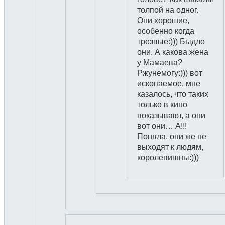
толпой на одног.
Они хорошие,
особенно когда
трезвые:))) Быдло
они. А какова жена
у Мамаева?
Ржунемогу:))) вот
ископаемое, мне
казалось, что таких
только в кино
показывают, а они
вот они… А!!!
Поняла, они же не
выходят к людям,
королевишны:)))