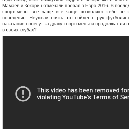
Мамаев и Кокорин отмечали провал в Евро-2016. В после
спортсмены все чаще все чаще позволяют себе не с
поведение. Неужели опять это сойдет с рук футболис
наказание понесут за драку спортсмены и продолжат ли 
в своих клубах?