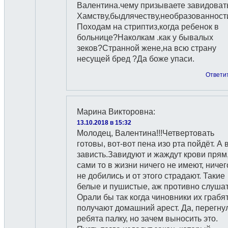
Валентина.чему призываете завидоват
Хамству,быдлячеству,необразованност
Походам на стриптиз,когда ребенок в
больнице?Наколкам .как у бывалых
зеков?Странной жене,на всю страну
несущей бред ?Да боже упаси.
Ответи
Марина Викторовна
:
13.10.2018 в 15:32
Молодец, Валентина!!!Четвертовать
готовы, вот-вот пена изо рта пойдёт. А 
зависть.Завидуют и жаждут крови прям
сами то в жизни ничего не имеют, ничег
не добились и от этого страдают. Такие
белые и пушистые, аж противно слушат
Орали бы так когда чиновники их грабят
получают домашний арест. Да, перегну
ребята палку, но зачем выносить это.