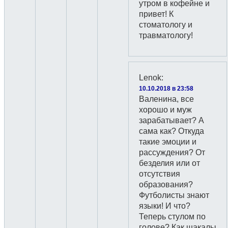
утром в кофейне и
привет! К
стоматологу и
травматологу!
Lenok
:
10.10.2018 в 23:58
Валенина, все
хорошо и муж
зарабатывает? А
сама как? Откуда
такие эмоции и
рассуждения? От
безделия или от
отсутствия
образования?
Футболисты знают
языки! И что?
Теперь стулом по
голове? Как шакалы