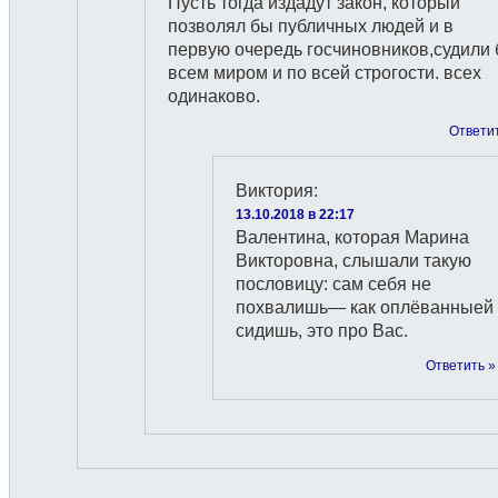
Пусть тогда издадут закон, который
позволял бы публичных людей и в
первую очередь госчиновников,судили
всем миром и по всей строгости. всех
одинаково.
Ответи
Виктория
:
13.10.2018 в 22:17
Валентина, которая Марина
Викторовна, слышали такую
пословицу: сам себя не
похвалишь— как оплёванныей
сидишь, это про Вас.
Ответить »