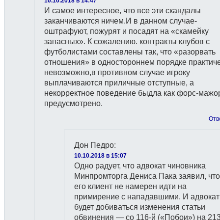
10.10.2018 в 14:47
И самое интересное, что все эти скандалы
заканчиваются ничем.И в данном случае-
оштрафуют, пожурят и посадят на «скамейку
запасных». К сожалению. контракты клубов с
футболистами составлены так, что «разорвать
отношения» в одностороннем порядке практич
невозможно,в противном случае игроку
выплачиваются приличные отступные, а
некорректное поведение быдла как форс-мажо
предусмотрено.
Отв
Дон Педро
:
10.10.2018 в 15:07
Одно радует, что адвокат чиновника
Минпромторга Дениса Пака заявил, что
его клиент не намерен идти на
примирение с нападавшими. И адвокат
будет добиваться изменения статьи
обвинения — со 116-й («Побои») на 21