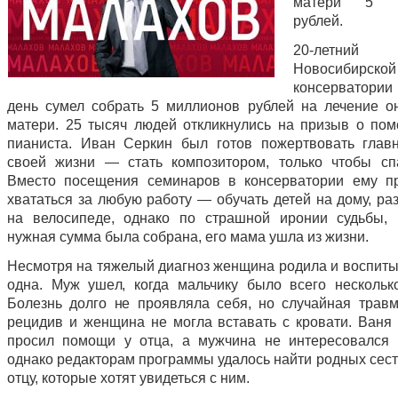
матери 5 м
рублей.
20-летний 
Новосибирской
консерватори
день сумел собрать 5 миллионов рублей на лечение о
матери. 25 тысяч людей откликнулись на призыв о по
пианиста. Иван Серкин был готов пожертвовать глав
своей жизни — стать композитором, только чтобы сп
Вместо посещения семинаров в консерватории ему п
хвататься за любую работу — обучать детей на дому, ра
на велосипеде, однако по страшной иронии судьбы, 
нужная сумма была собрана, его мама ушла из жизни.
Несмотря на тяжелый диагноз женщина родила и воспит
одна. Муж ушел, когда мальчику было всего нескольк
Болезнь долго не проявляла себя, но случайная трав
рецидив и женщина не могла вставать с кровати. Ваня 
просил помощи у отца, а мужчина не интересовался 
однако редакторам программы удалось найти родных сест
отцу, которые хотят увидеться с ним.