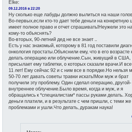
Elke
:
09.12.2016 в 22:20
Ну сколько еще лабуды должно вылиться на наши голо
Во-первых,если кто-то дает тебе деньги на конкретную ц
имеет полное право и отчет спрашивать!Неужели это н
кому-то объяснять?
Во-вторых, 90-летний дед не все знает ..
Есть у нас знакомый, которому в 81 год поставили диаг
онкология простаты.Объяснили ему, что в его возрасте 
делать операцию или облучение.Сын, живущий в США,
присылает ему таблетки, о которых сказали врачи.И все
11 лет! Ему сейчас 92 и с ним все в порядке.Но нельзя
50-70 лет давать советы травки искать!Мои муж и брат
получили эту проблему. Один сделал операцию, другой-
внутреннее облучение.Было время, когда и муж, и я
обращались к *специалистам* пассы руками делать. Х
деньги платили, и в результате с чем пришли, с теми же
проблемами и ушли.Что делать, дуракам наука!