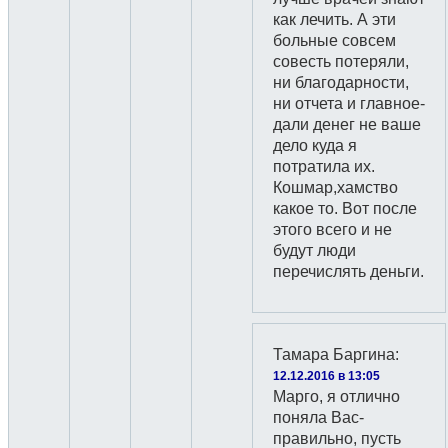
как лечить. А эти
больные совсем
совесть потеряли,
ни благодарности,
ни отчета и главное-
дали денег не ваше
дело куда я
потратила их.
Кошмар,хамство
какое то. Вот после
этого всего и не
будут люди
перечислять деньги.
Тамара Баргина
:
12.12.2016 в 13:05
Марго, я отлично
поняла Вас-
правильно, пусть