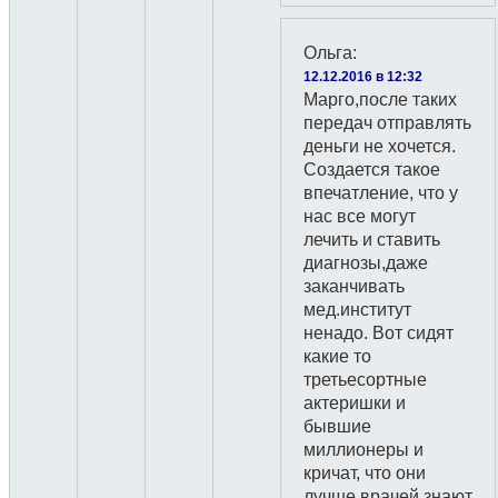
Ольга
:
12.12.2016 в 12:32
Марго,после таких
передач отправлять
деньги не хочется.
Создается такое
впечатление, что у
нас все могут
лечить и ставить
диагнозы,даже
заканчивать
мед.институт
ненадо. Вот сидят
какие то
третьесортные
актеришки и
бывшие
миллионеры и
кричат, что они
лучше врачей знают