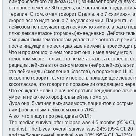
лимфобластного лейкоза (ОЛЛ) занимает порядка двух л
основное лечение 30 недель, всё остальное поддержи
терапия. О том. о чем говорит Стелла. я о 7 «химиях», э
скорее всего идет речь о 7 неделях химии. Пациенты с
лейкозом не получают круглосуточно химию, а раз в не
плюс дексаметазон (гормоны)ежеедневно. Действитель
американским гематологам удалось её вогнать в реми
после индукции. но если дальше не лечить происходит 
Что и произошло, о чем говорит она. имея ввиду мтс в
головном мозге. только это не метастазы. а скорее всег
рецидив лейкоза в головном мозге (нейролейкоз), а эти
это лейкимиды (скопления бластов), о поражение ЦНС
косвенно говорит то, что у нее есть приводящее левос
косогласзие, что говорит о поражении отводящего нерв
Что ее ждет? Если не начнет противорецидивное лечен
умрет и никакие хлорофиллы ей не помогут.
Дура она, 5-летняя выживаемость пациентов с острым
лимфобластным лейкозом около 70%.
А вот что пишут про рецидивы ОЛЛ:
The median survival after relapse was 4.5 months (95% CI,
months). The 1-year overall survival was 24% (95% CI, 20
and the 5-year overall survival was 10% (95% CI, 8–12%).