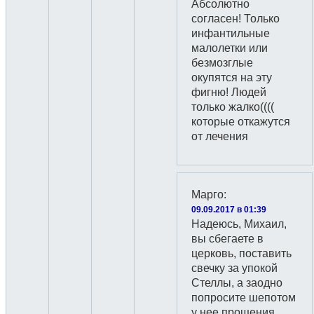
Абсолютно
согласен! Только
инфантильные
малолетки или
безмозглые
окупятся на эту
фигню! Людей
только жалко((((
которые откажутся
от лечения
Марго
:
09.09.2017 в 01:39
Надеюсь, Михаил,
вы сбегаете в
церковь, поставить
свечку за упокой
Стеллы, а заодно
попросите шепотом
у нее прощения.