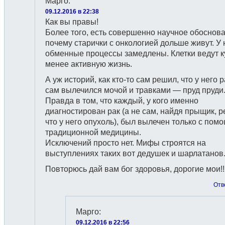
Марго
:
09.12.2016 в 22:38
Как вы правы!
Более того, есть совершенно научное обоснова
почему старички с онкологией дольше живут. У 
обменные процессы замедлены. Клетки ведут к
менее активную жизнь.
А уж историй, как кто-то сам решил, что у него р
сам вылечился мочой и травками — пруд пруди
Правда в том, что каждый, у кого именно
диагностирован рак (а не сам, найдя прыщик, 
что у него опухоль), был вылечен только с пом
традиционной медицины.
Исключений просто нет. Мифы строятся на
выступлениях таких вот дедушек и шарлатанов
Повторюсь дай вам бог здоровья, дорогие мои!!
Отв
Марго
:
09.12.2016 в 22:56