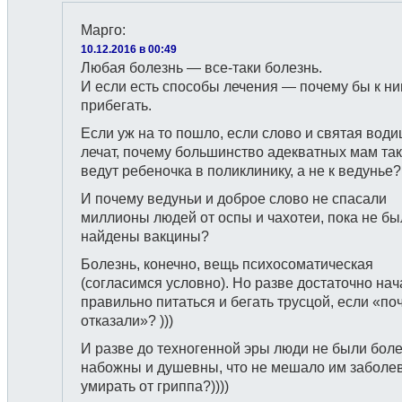
Марго
:
10.12.2016 в 00:49
Любая болезнь — все-таки болезнь.
И если есть способы лечения — почему бы к ни
прибегать.
Если уж на то пошло, если слово и святая води
лечат, почему большинство адекватных мам та
ведут ребеночка в поликлинику, а не к ведунье?
И почему ведуньи и доброе слово не спасали
миллионы людей от оспы и чахотеи, пока не бы
найдены вакцины?
Болезнь, конечно, вещь психосоматическая
(согласимся условно). Но разве достаточно нач
правильно питаться и бегать трусцой, если «по
отказали»? )))
И разве до техногенной эры люди не были бол
набожны и душевны, что не мешало им заболев
умирать от гриппа?))))