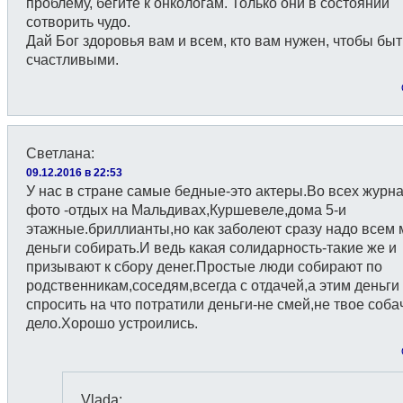
проблему, бегите к онкологам. Только они в состоянии
сотворить чудо.
Дай Бог здоровья вам и всем, кто вам нужен, чтобы быт
счастливыми.
Светлана
:
09.12.2016 в 22:53
У нас в стране самые бедные-это актеры.Во всех журн
фото -отдых на Мальдивах,Куршевеле,дома 5-и
этажные.бриллианты,но как заболеют сразу надо всем
деньги собирать.И ведь какая солидарность-такие же и
призывают к сбору денег.Простые люди собирают по
родственникам,соседям,всегда с отдачей,а этим деньги
спросить на что потратили деньги-не смей,не твое соба
дело.Хорошо устроились.
Vlada
: