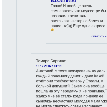
16.12.2016 в 01:44
Точно! И вообще очень
сомневаюсь, что медсестре бы
позволил госпиталь
раскрывать историю болезни
пациента)))) Еще одна актриса
Ответить »
Тамара Баргина
:
10.12.2016 в 01:19
Анатолий, я тоже шокирована- ну дали
каждый понемногу денег и дали.Какой
отчёт они требуют теперь у Стеллы, у
больной девушки?! Зачем она вообще
пошла на эту передачу- я не понимаю.Т
жалко мне её стало- когда привели её
сыночка- несчастная молодая мама уж
не могла сдержать слёзы.Распинают