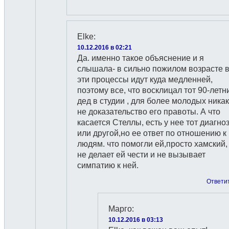
Elke
:
10.12.2016 в 02:21
Да. именно такое объяснение и я
слышала- в сильно пожилом возрасте 
эти процессы идут куда медленней,
поэтому все, что восклицал тот 90-летн
дед в студии , для более молодых ника
не доказательство его правоты. А что
касается Стеллы, есть у нее тот диагно
или другой,но ее ответ по отношению к
людям. что помогли ей,просто хамский,
не делает ей чести и не вызывает
симпатию к ней.
Ответи
Марго
:
10.12.2016 в 03:13