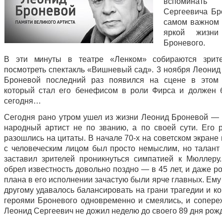
вспоминать
Сергеевича Бр
самом важном 
яркой жизни
Броневого.
В эти минуты в театре «Ленком» собираются зрите
посмотреть спектакль «Вишневый сад». 3 ноября Леонид
Броневой последний раз появился на сцене в этом 
который стал его бенефисом в роли Фирса и должен 
сегодня…
Сегодня рано утром ушел из жизни Леонид Броневой —
народный артист не по званию, а по своей сути. Его 
разошлись на цитаты. В начале 70-х на советском экране
с человеческим лицом был просто немыслим, но талант
заставил зрителей проникнуться симпатией к Мюллеру
обрел известность довольно поздно — в 45 лет, и даже р
плана в его исполнении зачастую были ярче главных. Ему
другому удавалось балансировать на грани трагедии и к
героями Броневого одновременно и смеялись, и сопере
Леонид Сергеевич не дожил неделю до своего 89 дня ро