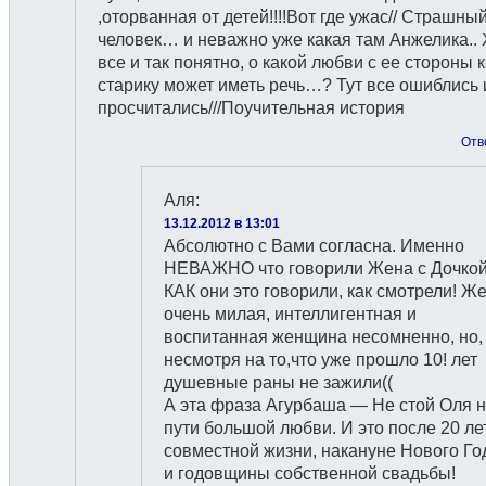
,оторванная от детей!!!!Вот где ужас// Страшны
человек… и неважно уже какая там Анжелика.. 
все и так понятно, о какой любви с ее стороны к
старику может иметь речь…? Тут все ошиблись 
просчитались///Поучительная история
Отв
Аля
:
13.12.2012 в 13:01
Абсолютно с Вами согласна. Именно
НЕВАЖНО что говорили Жена с Дочкой
КАК они это говорили, как смотрели! Ж
очень милая, интеллигентная и
воспитанная женщина несомненно, но,
несмотря на то,что уже прошло 10! лет
душевные раны не зажили((
А эта фраза Агурбаша — Не стой Оля 
пути большой любви. И это после 20 ле
совместной жизни, накануне Нового Го
и годовщины собственной свадьбы!