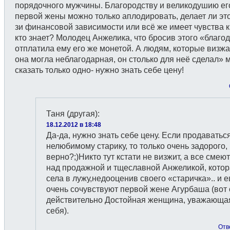
порядочного мужчины. Благородству и великодушию ег
первой жены можно только аплодировать, делает ли это
зи финансовой зависимости или всё же имеет чувства к
кто знает? Молодец Анжелика, что бросив этого «благод
отплатила ему его же монетой. А людям, которые визжа
она могла неблагодарная, он столько для неё сделал» 
сказать только одно- нужно знать себе цену!
Таня (другая)
:
18.12.2012 в 18:48
Да-да, нужно знать себе цену. Если продаватьс
нелюбимому старику, то только очень задорого,
верно?;)Никто тут кстати не визжит, а все смею
над продажной и тщеславной Анжеликой, кото
села в лужу,недооценив своего «старичка».. и 
очень сочувствуют первой жене Агурбаша (вот
действительно Достойная женщина, уважающа
себя).
Отв