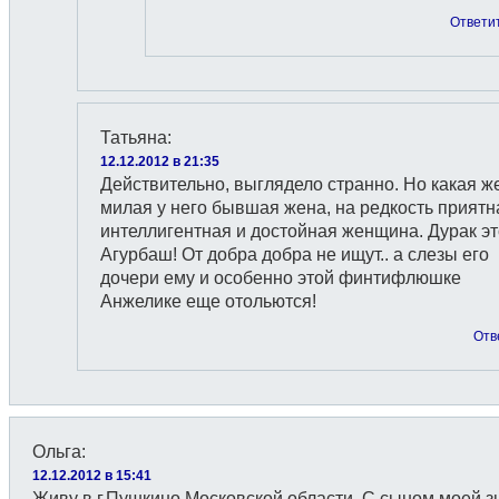
Ответи
Татьяна
:
12.12.2012 в 21:35
Действительно, выглядело странно. Но какая ж
милая у него бывшая жена, на редкость приятн
интеллигентная и достойная женщина. Дурак эт
Агурбаш! От добра добра не ищут.. а слезы его
дочери ему и особенно этой финтифлюшке
Анжелике еще отольются!
Отв
Ольга
:
12.12.2012 в 15:41
Живу в г.Пушкино Московской области. С сыном моей 