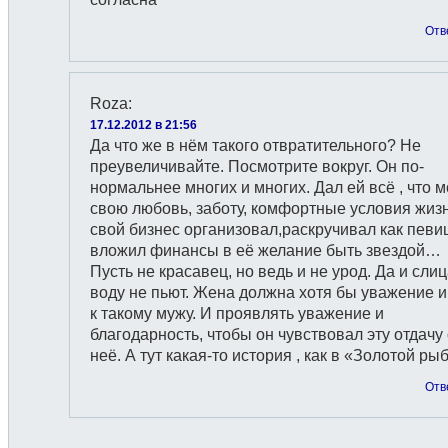
Отв
Roza
:
17.12.2012 в 21:56
Да что же в нём такого отвратительного? Не
преувеличивайте. Посмотрите вокруг. Он по-
нормальнее многих и многих. Дал ей всё , что м
свою любовь, заботу, комфортные условия жизн
свой бизнес организовал,раскручивал как певиц
вложил финансы в её желание быть звездой…
Пусть не красавец, но ведь и не урод. Да и сли
воду не пьют. Жена должна хотя бы уважение 
к такому мужу. И проявлять уважение и
благодарность, чтобы он чувствовал эту отдачу 
неё. А тут какая-то история , как в «Золотой ры
Отв