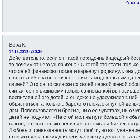
Ответи
Вера К
:
17.12.2012 в 20:36
Действительно, если он такой порядочный-щедрый-бе
то почему от него ушла жена? С какой это стати, только
что он ей финансово помог и карьеру продвинул, она д
связать себя на всю жизнь с этим самодовольным царё
свиней? Это он по свински со своей первой женой обо
считая её по видимому только свиноматкой выносивше
воспитавшей его детей, а он даже не удосужился с ней
объясниться, а только с барского плеча скинул ей день
дом. Попользовался и бросил, ни о её чувствах, ни о чу
детей не подумал! «Не стой мол на пути большой любви
важно, что ты столько лет и сил на семью и бизнес потр
Любовь и привязанность могут пройти, но вот уважение,
столько сделавшему для тебя человеку, должно остатьс