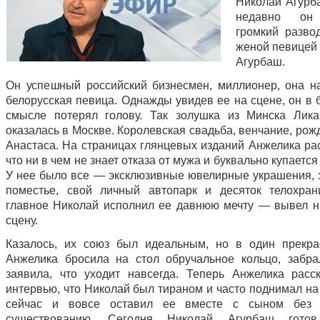
Николай Агурб
недавно он
громкий разво
женой певицей
Агурбаш.
Он успешный российский бизнесмен, миллионер, она 
белорусская певица. Однажды увидев ее на сцене, он в 
смысле потерял голову. Так золушка из Минска Лик
оказалась в Москве. Королевская свадьба, венчание, ро
Анастаса. На страницах глянцевых изданий Анжелика рас
что ни в чем не знает отказа от мужа и буквально купается
У нее было все — эксклюзивные ювелирные украшения, 
поместье, свой личный автопарк и десяток телохран
главное Николай исполнил ее давнюю мечту — вывел 
сцену.
Казалось, их союз был идеальным, но в один прекр
Анжелика бросила на стол обручальное кольцо, забр
заявила, что уходит навсегда. Теперь Анжелика расс
интервью, что Николай был тираном и часто поднимал на 
сейчас и вовсе оставил ее вместе с сыном без 
существованию. Сегодня Николай Агурбаш гото