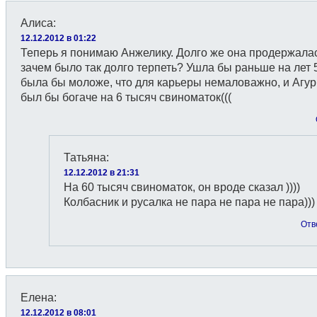
Алиса
:
12.12.2012 в 01:22
Теперь я понимаю Анжелику. Долго же она продержалас
зачем было так долго терпеть? Ушла бы раньше на лет 
была бы моложе, что для карьеры немаловажно, и Агу
был бы богаче на 6 тысяч свиноматок(((
Татьяна
:
12.12.2012 в 21:31
На 60 тысяч свиноматок, он вроде сказал ))))
Колбасник и русалка не пара не пара не пара)))
Отв
Елена
:
12.12.2012 в 08:01