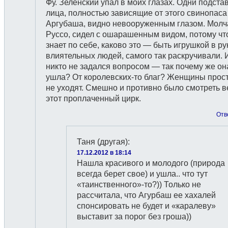
Фу. Зеленский упал в моих глазах. Одни подст
лица, полностью зависящие от этого свинопаса
Аргубаша, видно невооруженным глазом. Молч
Руссо, сидел с ошарашенным видом, потому чт
знает по себе, каково это — быть игрушкой в ру
влиятельных людей, самого так раскручивали. 
никто не задался вопросом — так почему же он
ушла? От королевских-то благ? Женщины прост
не уходят. Смешно и противно было смотреть в
этот проплаченный цирк.
Отв
Таня (другая)
:
17.12.2012 в 18:14
Нашла красивого и молодого (природа
всегда берет свое) и ушла.. что тут
«таинственного»-то?)) Только не
рассчитала, что Агурбаш ее хахалей
спонсировать не будет и «каралеву»
выставит за порог без гроша))