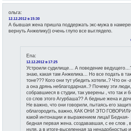
ольга
:
12.12.2012 в 15:30
А бывшая жена пришла поддержать экс-мужа в намере
вернуть Анжелику)) очень глупо все выглядело.
Ena
:
12.12.2012 в 17:25
Устроили судилище… А поведение ведущего…
знаю, какая там Анжелика… Но все подать в та
тоне??? Кого они тут убедить хотели..? Что он -
а она дрянь неблагодарная..? Почему эти люди,
собравшиеся в студии, так уверены , что так и 
со слов этого Агурбаша?? А бедные жена и доч
Не важно, что они говорили, пытаясь его защит
облагородить, важно, КАК ОНИ ЭТО ГОВОРИЛИ
какой интонации и выражением лица// Бедная-
бедная первая жена. создававшая, с ее слов , в
нуля, а в итоге-выселенная за ненадобностью и