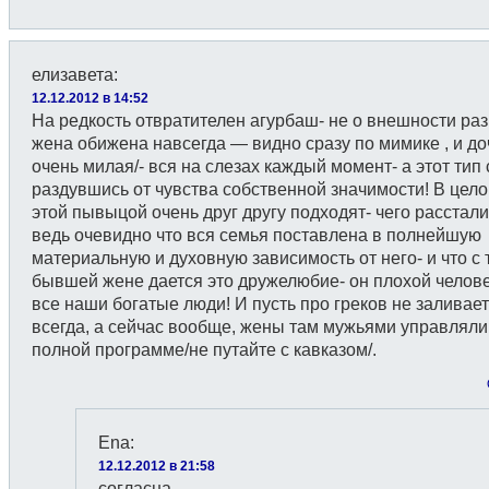
елизавета
:
12.12.2012 в 14:52
На редкость отвратителен агурбаш- не о внешности раз
жена обижена навсегда — видно сразу по мимике , и доч
очень милая/- вся на слезах каждый момент- а этот тип 
раздувшись от чувства собственной значимости! В цело
этой пывыцой очень друг другу подходят- чего расстал
ведь очевидно что вся семья поставлена в полнейшую
материальную и духовную зависимость от него- и что с
бывшей жене дается это дружелюбие- он плохой челове
все наши богатые люди! И пусть про греков не заливает
всегда, а сейчас вообще, жены там мужьями управляли
полной программе/не путайте с кавказом/.
Ena
:
12.12.2012 в 21:58
согласна