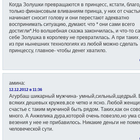
Когда Золушки превращаются в принцесс, кстати, благ
только финансовым вливаниям принца, у них от счасть
начинает сносит голову и они перестают адекватно
воспринимать ситуацию, думают. что * они сами всего
достигли*.Но волшебная сказка закончилась, и что-то с
себе Золушка в королеву не превратилась. А при таких
из при нынешних технологиях из любой можно сделать
принцессу, главное- чтобы денег хватило.
амина
:
12.12.2012 в 11:36
Агурбаш шикарный мужчина- умный,сильный,щедрый. 
всяких дешевых кружев,все четко и ясно. Любой женщи
счастье с таким мужчиной быть рядом. Таких,как он сов
много. А Анжелика дура,которой очень повезло,но ума о
везения у нее не прибавилось. Никакие деньги не пом
человеческой сути.