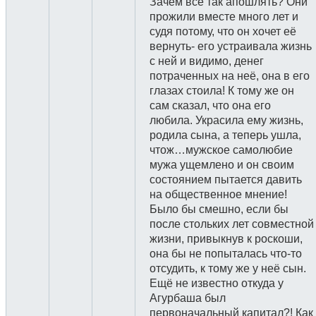
Зачем всё так апошлять? Они
прожили вместе много лет и
судя потому, что он хочет её
вернуть- его устраивала жизнь
с ней и видимо, денег
потраченных на неё, она в его
глазах стоила! К тому же он
сам сказал, что она его
любила. Украсила ему жизнь,
родила сына, а теперь ушла,
чтож…мужское самолюбие
мужа ущемлено и он своим
состоянием пытается давить
на общественное мнение!
Было бы смешно, если бы
после стольких лет совместной
жизни, привыкнув к роскоши,
она бы не попыталась что-то
отсудить, к тому же у неё сын.
Ещё не известно откуда у
Агурбаша был
первоначальный капитал?! Как