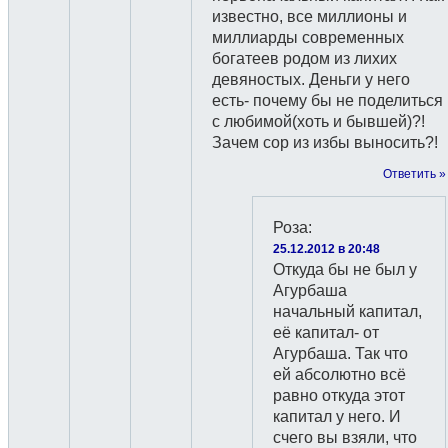
известно, все миллионы и
миллиарды современных
богатеев родом из лихих
девяностых. Деньги у него
есть- почему бы не поделиться
с любимой(хоть и бывшей)?!
Зачем сор из избы выносить?!
Ответить »
Роза
:
25.12.2012 в 20:48
Откуда бы не был у
Агурбаша
начальный капитал,
её капитал- от
Агурбаша. Так что
ей абсолютно всё
равно откуда этот
капитал у него. И
счего вы взяли, что