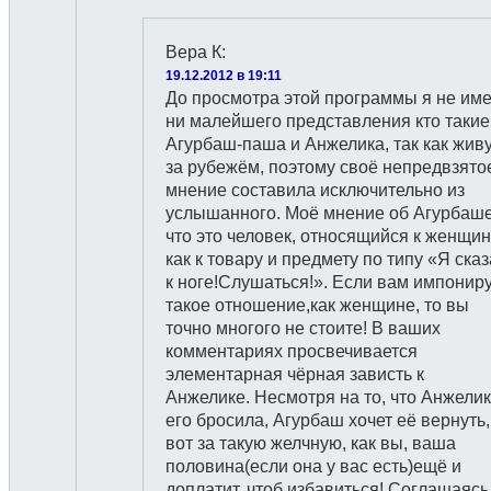
Вера К
:
19.12.2012 в 19:11
До просмотра этой программы я не им
ни малейшего представления кто такие
Агурбаш-паша и Анжелика, так как жив
за рубежём, поэтому своё непредвзято
мнение составила исключительно из
услышанного. Моё мнение об Агурбаше
что это человек, относящийся к женщи
как к товару и предмету по типу «Я ска
к ноге!Слушаться!». Если вам импонир
такое отношение,как женщине, то вы
точно многого не стоите! В ваших
комментариях просвечивается
элементарная чёрная зависть к
Анжелике. Несмотря на то, что Анжели
его бросила, Агурбаш хочет её вернуть,
вот за такую желчную, как вы, ваша
половина(если она у вас есть)ещё и
доплатит, чтоб избавиться! Соглашаясь