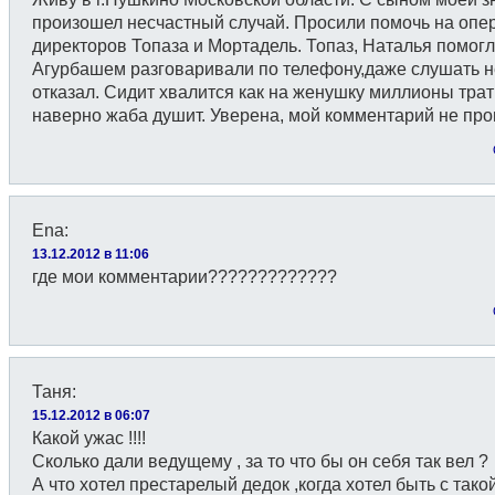
произошел несчастный случай. Просили помочь на оп
директоров Топаза и Мортадель. Топаз, Наталья помогл
Агурбашем разговаривали по телефону,даже слушать не
отказал. Сидит хвалится как на женушку миллионы трат
наверно жаба душит. Уверена, мой комментарий не проп
Ena
:
13.12.2012 в 11:06
где мои комментарии?????????????
Таня
:
15.12.2012 в 06:07
Какой ужас !!!!
Сколько дали ведущему , за то что бы он себя так вел ?
А что хотел престарелый дедок ,когда хотел быть с тако