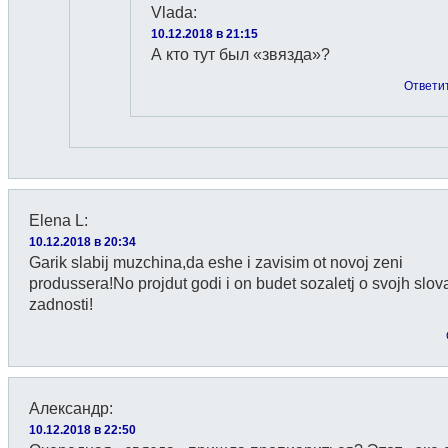
Vlada
:
10.12.2018 в 21:15
А кто тут был «звязда»?
Ответи
Elena L
:
10.12.2018 в 20:34
Garik slabij muzchina,da eshe i zavisim ot novoj zeni
produssera!No projdut godi i on budet sozaletj o svojh slov
zadnosti!
Александр
:
10.12.2018 в 22:50