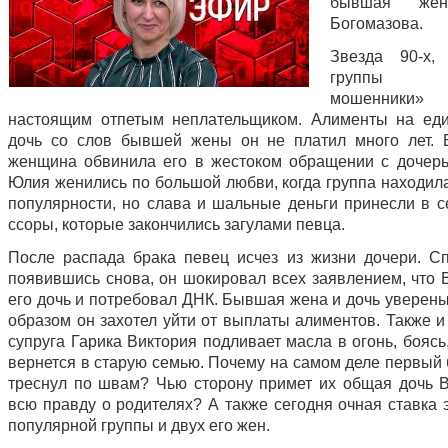
бывшая жен
Богомазова.
Звезда 90-х, 
группы «
мошенник
настоящим отпетым неплательщиком. Алименты на ед
дочь со слов бывшей жены он не платил много лет. 
женщина обвинила его в жестоком обращении с дочерь
Юлия женились по большой любви, когда группа находила
популярности, но слава и шальные деньги принесли в 
ссоры, которые закончились загулами певца.
После распада брака певец исчез из жизни дочери. Сп
появившись снова, он шокировал всех заявлением, что 
его дочь и потребовал ДНК. Бывшая жена и дочь уверены
образом он захотел уйти от выплаты алиментов. Также 
супруга Гарика Виктория подливает масла в огонь, боясь
вернется в старую семью. Почему на самом деле первый 
треснул по швам? Чью сторону примет их общая дочь В
всю правду о родителях? А также сегодня очная ставка 
популярной группы и двух его жен.