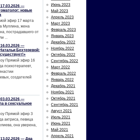
Июнь 2023
17.03.2026 —
томатолог: новые
Май 2023
а
Апрель 2023
мой эфир 17 марта
Март 2023
а Муллина, жена
Февраль 2023
на, пострадавшего от
Январь 2023
и ...
Декабрь 2022
16.03.2026 —
Ноябрь 2022
Натальи Бехтеревой:
 существует!»
Октябрь 2022
шоу Прямой эфир 16
Сентябрь 2022
да психотерапевт,
Март 2022
инастии
Февраль 2022
евых, создателей
Январь 2022
Декабрь 2021
Ноябрь 2021
Октябрь 2021
03.03.2026 —
ла в сексуальное
Сентябрь 2021
Август 2021
шоу Прямой эфир 3
Июль 2021
да актриса, певица
Июнь 2021
лиева, она уверена,
Май 2021
Апрель 2021
13.02.2026 — Два