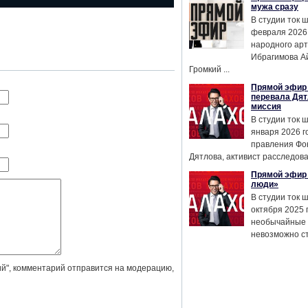
мужа сразу
В студии ток 
февраля 2026
народного ар
Ибрагимова А
Громкий ...
Прямой эфир 
перевала Дят
миссия
В студии ток 
января 2026 г
правления Фо
Дятлова, активист расследован
Прямой эфир 
люди»
В студии ток 
октября 2025 
необычайные 
невозможно сте
й", комментарий отправится на модерацию,