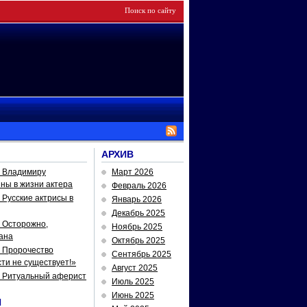
АРХИВ
— Владимиру
Март 2026
йны в жизни актера
Февраль 2026
Русские актрисы в
Январь 2026
Декабрь 2025
 Осторожно,
Ноябрь 2025
ана
Октябрь 2025
 Пророчество
Сентябрь 2025
ти не существует!»
Август 2025
— Ритуальный аферист
Июль 2025
Июнь 2025
И