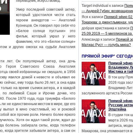
переводчик, искусствовед.
Target individual
к записи
Прям
Умер последний советский актер,
— Андрей Губин: возвращени
который удостоился чести стать
Яся
к записи
Прямой эфир 02
героем анекдотов — Анатолий
Токарева: о джентльменах, уд
Кузнецов. Он говорил про себя что
добрая христианка
к записи
П
«Белое солнце пустыни» это
25.09.2019 — 5 миллионов за
фильм, который украл у него
Александр
к записи
Прямой э
фамилию, что это «Белое солнце»
Матиас Руст — голубь мира?
этом и других ожогах на судьбе Анатолия
ПРЯМОЙ ЭФИР° СЕГОД
ти лет. Он популярный актер, она дочь
Прямой эфир 
ого Героя Советского Союза Анатолия
Владимиру Ли
Мистика и та
отца своей избранницы не смущало, в 1956
скву явился домой к невесте и объявил ее
В ток шоу Пря
 сейчас, ему тогда было 26 лет, а она едва
2026 года за
 только на время съемок актера, и в каждой
Владимир Лит
у, по любимой Саше и Ирочке дочке, что
заслуженного артиста России 
 40. После 1970 года, года триумфа «Белого
Прямой эфир 
ли не единственным местом в мире, где его
Русские актр
 выпал в кино счастливый, но и роковой
Эпштейна
обой все прочие роли. Ничего более яркого
В студии ток 
лучилось. Хотя он ждал такой роли, ждал до
марта 2026 го
гда болезнь забирала силы, когда телефон
актриса, мод
, когда зрители забывали актера, а сам он
Макарова, она упоминается в .