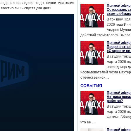
 разделил последние годы жизни Анатолия
Прямой эфир 
известно лишь спустя два дня?
Осторожно, с
схемы обман
В ток шоу Пря
2026 года Инн
Андрея Мулли
действий стоматолога. Вырвал
Прямой эфир 
Пророчество 
«Старости не
В студии ток 
марта 2026 го
наследница д
исследователей мозга Бахтер
отечественной ...
СОБЫТИЯ
Прямой эфир 
Актриса попа
рабство?
В студии ток 
марта 2026 го
Фатима Абаску
что ее ...
Прямой эфир 