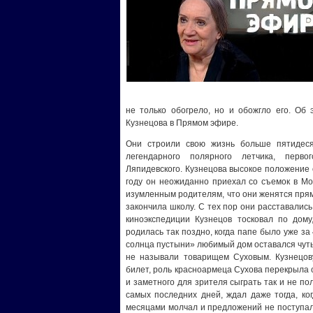
не только обогрело, но и обожгло его. Об 
Кузнецова в Прямом эфире.
Они строили свою жизнь больше пятидеся
легендарного полярного летчика, перв
Ляпидевского. Кузнецова высокое положение 
году он неожиданно приехал со съемок в Мо
изумленным родителям, что они женятся прямо
закончила школу. С тех пор они расставались
киноэкспедиции Кузнецов тосковал по дом
родилась так поздно, когда папе было уже за
солнца пустыни» любимый дом оставался чуть 
не называли товарищем Суховым. Кузнецову
билет, роль красноармеца Сухова перекрыла с
и заметного для зрителя сыграть так и не по
самых последних дней, ждал даже тогда, ко
месяцами молчал и предложений не поступало