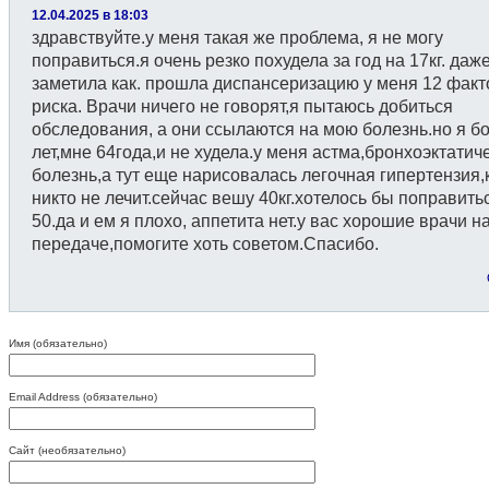
12.04.2025 в 18:03
здравствуйте.у меня такая же проблема, я не могу
поправиться.я очень резко похудела за год на 17кг. даж
заметила как. прошла диспансеризацию у меня 12 фак
риска. Врачи ничего не говорят,я пытаюсь добиться
обследования, а они ссылаются на мою болезнь.но я б
лет,мне 64года,и не худела.у меня астма,бронхоэктатич
болезнь,а тут еще нарисовалась легочная гипертензия
никто не лечит.сейчас вешу 40кг.хотелось бы поправить
50.да и ем я плохо, аппетита нет.у вас хорошие врачи н
передаче,помогите хоть советом.Спасибо.
Имя (обязательно)
Email Address (обязательно)
Сайт (необязательно)