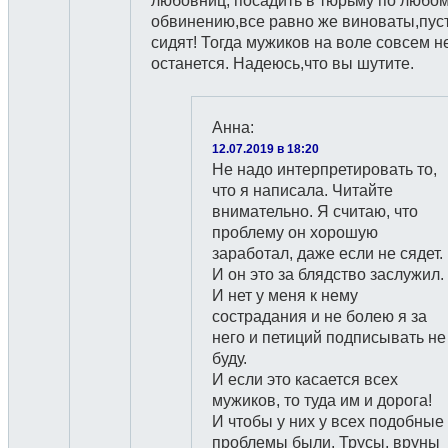
любовниц, посадить в тюрьму по любо
обвинению,все равно же виноваты,пус
сидят! Тогда мужиков на воле совсем н
останется. Надеюсь,что вы шутите.
Анна
:
12.07.2019 в 18:20
Не надо интерпретировать то,
что я написала. Читайте
внимательно. Я считаю, что
проблему он хорошую
заработал, даже если не сядет.
И он это за блядство заслужил.
И нет у меня к нему
сострадания и не болею я за
него и петиций подписывать не
буду.
И если это касается всех
мужиков, то туда им и дорога!
И чтобы у них у всех подобные
проблемы были. Трусы, вруны