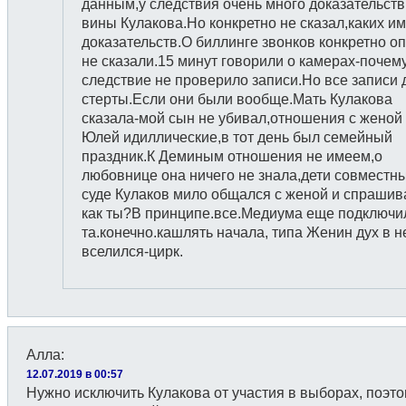
данным,у следствия очень много доказательств
вины Кулакова.Но конкретно не сказал,каких и
доказательств.О биллинге звонков конкретно о
не сказали.15 минут говорили о камерах-почем
следствие не проверило записи.Но все записи 
стерты.Если они были вообще.Мать Кулакова
сказала-мой сын не убивал,отношения с женой
Юлей идиллические,в тот день был семейный
праздник.К Деминым отношения не имеем,о
любовнице она ничего не знала,дети совместн
суде Кулаков мило общался с женой и спрашив
как ты?В принципе.все.Медиума еще подключи
та.конечно.кашлять начала, типа Женин дух в н
вселился-цирк.
Алла
:
12.07.2019 в 00:57
Нужно исключить Кулакова от участия в выборах, поэто