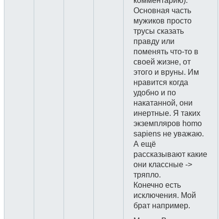
комментарию).
Основная часть
мужиков просто
трусы сказать
правду или
поменять что-то в
своей жизне, от
этого и вруны. Им
нравится когда
удобно и по
накатанной, они
инертные. Я таких
экземпляров homo
sapiens не уважаю.
А ещё
рассказывают какие
они классные ->
тряпло.
Конечно есть
исключения. Мой
брат например.