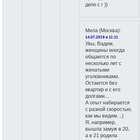
дело с г ))
Мила (Москва)
:
14.07.2019 в 11:11
Увы, Вадим,
женщины иногда
общаются по
несколько лет с
женатыми
уголовниками.
Остаются без
квартир и с его
долгами…
А опыт набирается
с разной скоростью,
как мы видим. ..)
Я, например,
вышла замуж в 20,
а в 21 родила