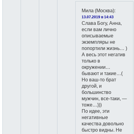
Мила (Москва)
:
13.07.2019 в 14:43
Слава Богу, Анна,
если вам лично
описываемые
экземпляры не
попортили жизнь… )
А весь этот негатив
только в
окружении…
бывают и такие…(
Но ваш-то брат
другой, и
большинство
мужчин, все-таки, —
тоже…)))
По идее, эти
негативные
качества довольно
быстро видны. Не