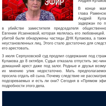
Андрея Кулаков
В конце ма
глава Раменск
Андрей Кул
задержан по 
в убийстве заместителя председателя общественн
Евгении Исаенковой, которая являлась его любовницей. 
убитой были обнаружены частицы ДНК Кулакова, а такж
неустановленных лиц. Этого стало достаточно для следс
его арестовать.
3 июля Серпуховской суд продлил содержание под стра
Кулакова до 8 октября. Судья отказала отпустить экс-чи
домашний арест даже под залог. Родные и друзья возму
их мнению улик недостаточно. Мать предполагаемо
просила отдать ей сына. Почему следствие не рассматри
подозреваемых и есть ли они? Сегодня в «Прямом эф
подробности этого дела.