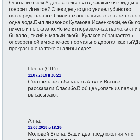
Опять ни о чем.А доказательства где=какие очевидцы,о
говорит Игнатов? Очевидец-тот,кто увидел убийство
непосредственно.О билинге опять ничего конкретно не 
одна вода.Был ли звонок Кулакова Исаенковой,не было
ничего и не сказано.Но меня поразило-как нагло,как ни 
бывало , тихий и мягкий якобы Кулаков обращается к
опозоренной им жене-все нормально,дорогая,как ты?Д
прекрасно она,тоже анализы сдает….
Нонна (СПб)
:
11.07.2019 в 20:21
Смотреть не собиралась.А тут и Вы все
рассказали.Спасибо.В общем,.опять из пальца
высасывают.
Анна
:
12.07.2019 в 18:29
Молодей Елена, Ваши два предложения мне