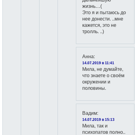
жизнь…(
Это я и пытаюсь до
нее донести. ..мне
кажется, это не
тролль. ..)
Анна
:
14.07.2019 в 11:41
Мила, не думайте,
что знаете о своём
окружении и
половины.
Вадим
:
14.07.2019 в 15:13
Мила, так и
психопатов полно..