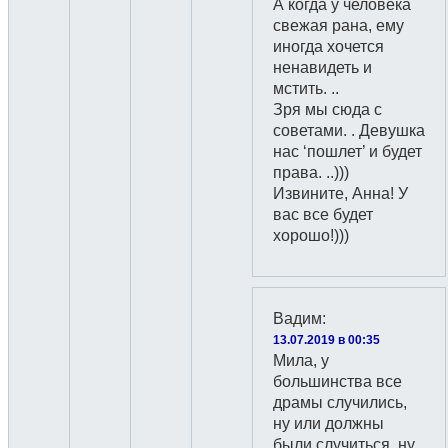
А когда у человека
свежая рана, ему
иногда хочется
ненавидеть и
мстить. ..
Зря мы сюда с
советами. . Девушка
нас ‘пошлет’ и будет
права. ..)))
Извините, Анна! У
вас все будет
хорошо!)))
Вадим
:
13.07.2019 в 00:35
Мила, у
большинства все
драмы случились,
ну или должны
были случиться, ну