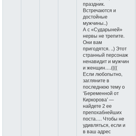
праздник.
Встречаются и
достойные
мужчины..)
А с «Сударыней»
нервы не трепите.
Они вам
пригодятся. ..) Этот
странный персонаж
ненавидит и мужчин
и женщин….((((
Если любопытно,
загляните в
последнюю тему о
‘Беременной от
Киркорова’ —
найдете 2 ее
препохабнейших
поста…. Чтобы не
удивляться, если и
в ваш адрес