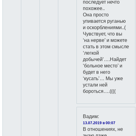
последует нечто
похожее..
Она просто
упивается руганью
и оскорблениями..(
Чувствует, что вы
‘на нерве’ и можете
стать в этом смысле
‘легкой
добычей’….Найдет
‘больное место’ и
будет в него
‘кусать’… Мы уже
устали ней
бороться….((((
Вадим
:
13.07.2019 в 00:07
В отношениях, не
знаю даже,