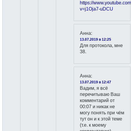
https://www.youtube.co
v=j1Oja7-uDCU
Анна
:
13.07.2019 в 12:25
Для протокола, мне
38.
Анна
:
13.07.2019 в 12:47
Вадим, я всё
перечитываю Ваш
комментарий от
00:07 и никак не
могу понять при чём
тут он и к этой теме
(т.е. к моему