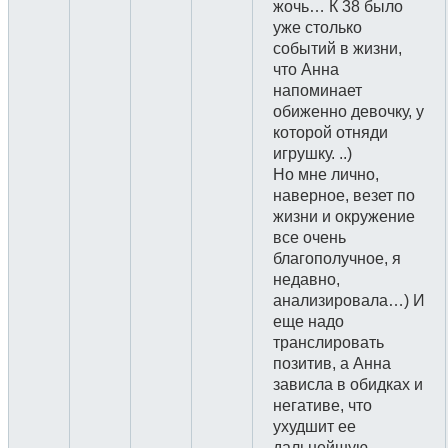
жочь… К 38 было
уже столько
событий в жизни,
что Анна
напоминает
обиженно девочку, у
которой отняди
игрушку. ..)
Но мне лично,
наверное, везет по
жизни и окружение
все очень
благополучное, я
недавно,
анализировала…) И
еще надо
транслировать
позитив, а Анна
зависла в обидках и
негативе, что
ухудшит ее
дальнейшую