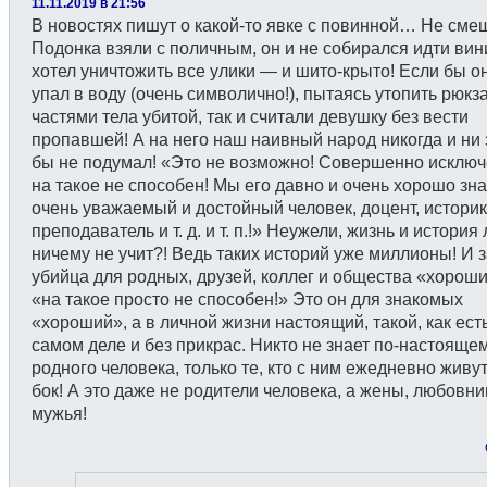
11.11.2019 в 21:56
В новостях пишут о какой-то явке с повинной… Не сме
Подонка взяли с поличным, он и не собирался идти вини
хотел уничтожить все улики — и шито-крыто! Если бы о
упал в воду (очень символично!), пытаясь утопить рюкза
частями тела убитой, так и считали девушку без вести
пропавшей! А на него наш наивный народ никогда и ни 
бы не подумал! «Это не возможно! Совершенно исключ
на такое не способен! Мы его давно и очень хорошо зн
очень уважаемый и достойный человек, доцент, историк
преподаватель и т. д. и т. п.!» Неужели, жизнь и история
ничему не учит?! Ведь таких историй уже миллионы! И 
убийца для родных, друзей, коллег и общества «хороши
«на такое просто не способен!» Это он для знакомых
«хороший», а в личной жизни настоящий, такой, как ест
самом деле и без прикрас. Никто не знает по-настояще
родного человека, только те, кто с ним ежедневно живут
бок! А это даже не родители человека, а жены, любовн
мужья!