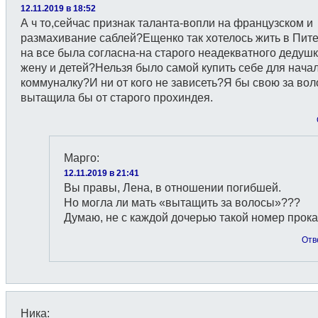
12.11.2019 в 18:52
А ч то,сейчас признак таланта-вопли на французском и
размахивание саблей?Ещенко так хотелось жить в Пите
на все была согласна-на старого неадекватного дедушк
жену и детей?Нельзя было самой купить себе для нача
коммуналку?И ни от кого не зависеть?Я бы свою за во
вытащила бы от старого прохиндея.
Марго
:
12.11.2019 в 21:41
Вы правы, Лена, в отношении погибшей.
Но могла ли мать «вытащить за волосы»???
Думаю, не с каждой дочерью такой номер прока
Отв
Ника
: