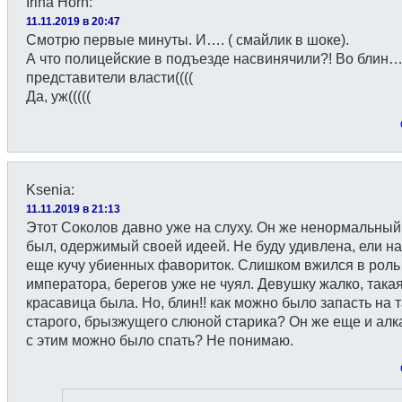
Irina Horn
:
11.11.2019 в 20:47
Смотрю первые минуты. И…. ( смайлик в шоке).
А что полицейские в подъезде насвинячили?! Во блин…
представители власти((((
Да, уж(((((
Ksenia
:
11.11.2019 в 21:13
Этот Соколов давно уже на слуху. Он же ненормальный
был, одержимый своей идеей. Не буду удивлена, ели н
еще кучу убиенных фавориток. Слишком вжился в роль
императора, берегов уже не чуял. Девушку жалко, така
красавица была. Но, блин!! как можно было запасть на 
старого, брызжущего слюной старика? Он же еще и алк
с этим можно было спать? Не понимаю.