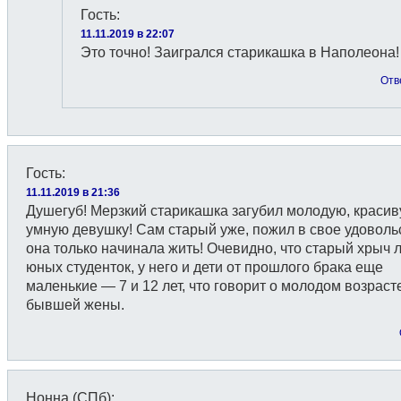
Гость
:
11.11.2019 в 22:07
Это точно! Заигрался старикашка в Наполеона!
Отв
Гость
:
11.11.2019 в 21:36
Душегуб! Мерзкий старикашка загубил молодую, красив
умную девушку! Сам старый уже, пожил в свое удовольс
она только начинала жить! Очевидно, что старый хрыч 
юных студенток, у него и дети от прошлого брака еще
маленькие — 7 и 12 лет, что говорит о молодом возраст
бывшей жены.
Нонна (СПб)
: