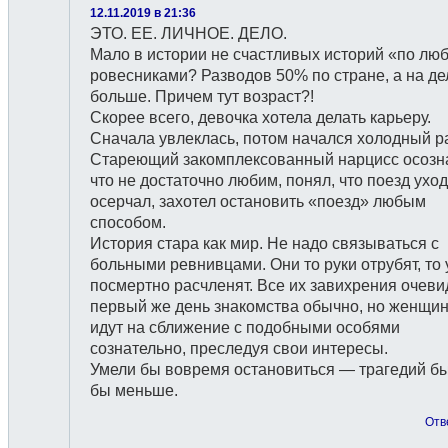
12.11.2019 в 21:36
ЭТО. ЕЕ. ЛИЧНОЕ. ДЕЛО.
Мало в истории не счастливых историй «по люб
ровесниками? Разводов 50% по стране, а на де
больше. Причем тут возраст?!
Скорее всего, девочка хотела делать карьеру.
Сначала увлеклась, потом начался холодный ра
Стареющий закомплексованный нарцисс осозн
что не достаточно любим, понял, что поезд уход
осерчал, захотел остановить «поезд» любым
способом.
История стара как мир. Не надо связываться с
больными ревнивцами. Они то руки отрубят, то
посмертно расчленят. Все их завихрения очеви
первый же день знакомства обычно, но женщи
идут на сближение с подобными особями
сознательно, преследуя свои интересы.
Умели бы вовремя остановиться — трагедий б
бы меньше.
Отв