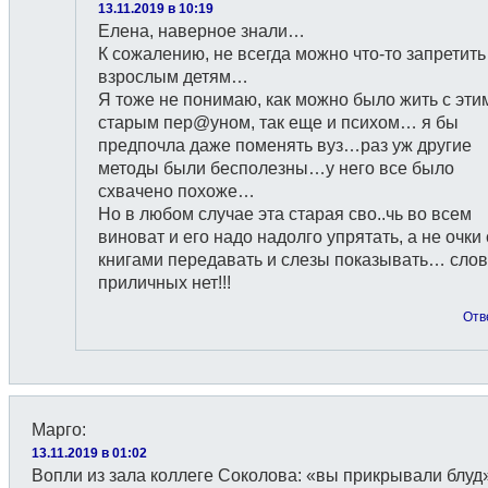
13.11.2019 в 10:19
Елена, наверное знали…
К сожалению, не всегда можно что-то запретить
взрослым детям…
Я тоже не понимаю, как можно было жить с эти
старым пер@уном, так еще и психом… я бы
предпочла даже поменять вуз…раз уж другие
методы были бесполезны…у него все было
схвачено похоже…
Но в любом случае эта старая сво..чь во всем
виноват и его надо надолго упрятать, а не очки 
книгами передавать и слезы показывать… слов
приличных нет!!!
Отв
Марго
:
13.11.2019 в 01:02
Вопли из зала коллеге Соколова: «вы прикрывали блуд»