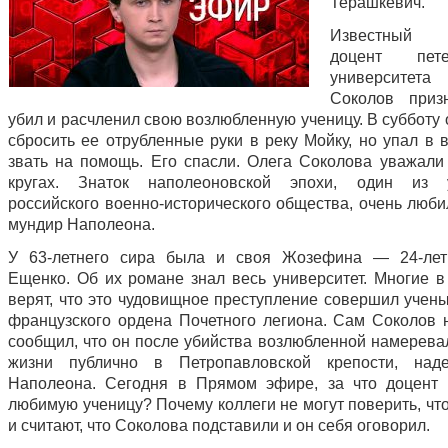
Терашкевич.
Известный 
доцент петер
университе
Соколов приз
убил и расчленил свою возлюбленную ученицу. В субботу
сбросить ее отрубленные руки в реку Мойку, но упал в 
звать на помощь. Его спасли. Олега Соколова уважали
кругах. Знаток наполеоновской эпохи, один из у
российского военно-исторического общества, очень люби
мундир Наполеона.
У 63-летнего сира была и своя Жозефина — 24-лет
Ещенко. Об их романе знал весь университет. Многие в
верят, что это чудовищное преступление совершил учены
французского ордена Почетного легиона. Сам Соколов 
сообщил, что он после убийства возлюбленной намеревал
жизни публично в Петропавловской крепости, над
Наполеона. Сегодня в Прямом эфире, за что доцент
любимую ученицу? Почему коллеги не могут поверить, чт
и считают, что Соколова подставили и он себя оговорил.