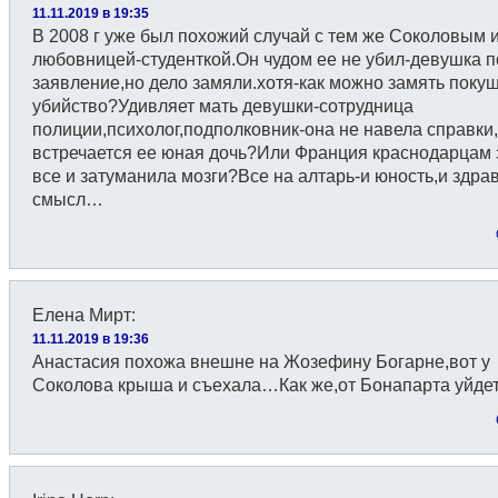
11.11.2019 в 19:35
В 2008 г уже был похожий случай с тем же Соколовым и
любовницей-студенткой.Он чудом ее не убил-девушка 
заявление,но дело замяли.хотя-как можно замять поку
убийство?Удивляет мать девушки-сотрудница
полиции,психолог,подполковник-она не навела справки,
встречается ее юная дочь?Или Франция краснодарцам
все и затуманила мозги?Все на алтарь-и юность,и здра
смысл…
Елена Мирт
:
11.11.2019 в 19:36
Анастасия похожа внешне на Жозефину Богарне,вот у
Соколова крыша и съехала…Как же,от Бонапарта уйдет