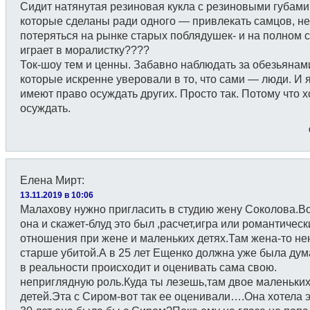
Сидит натянутая резиновая кукла с резиновыми губами
которые сделаны ради одного — привлекать самцов, не
потеряться на рынке старых поблядушек- и на полном 
играет в моралистку????
Ток-шоу тем и ценны. Забавно наблюдать за обезьянам
которые искренне уверовали в то, что сами — люди. И 
имеют право осуждать других. Просто так. Потому что х
осуждать.
Елена Мирт
:
13.11.2019 в 10:06
Малахову нужно пригласить в студию жену Соколова.Во
она и скажет-блуд это был ,расчет,игра или романтическ
отношения при жене и маленьких детях.Там жена-то н
старше убитой.А в 25 лет Ещенко должна уже была дум
в реальности происходит и оценивать сама свою.
неприглядную роль.Куда ты лезешь,там двое маленьки
детей.Эта с Сиром-вот так ее оценивали….Она хотела 