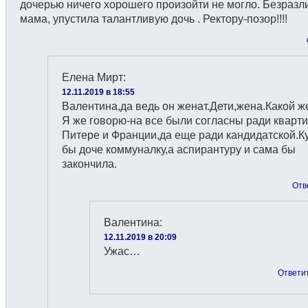
дочерью ничего хорошего произойти не могло. Безразл
мама, упустила талантливую дочь . Ректору-позор!!!!
Елена Мирт
:
12.11.2019 в 18:55
Валентина,да ведь он женат.Дети,жена.Какой ж
Я же говорю-на все были согласны ради кварт
Питере и Франции,да еще ради кандидатской.К
бы доче коммуналку,а аспирантуру и сама бы
закончила.
Отв
Валентина
:
12.11.2019 в 20:09
Ужас…
Ответи