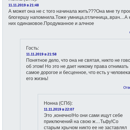
11.11.2019 в 21:48
А может она не с того начинала жить???Она мне ту пр
блогершу напомнила.Тоже умница,отличница,.врач…А н
них одинаковое.Продуманное и алчное
Гость
:
11.11.2019 в 21:58
Понятное дело, что она не святая, никто не гов
об этом! Но это не дает никому права отнимать
самое дорогое и бесценное, что есть у человек
его жизнь!
Отв
Нонна (СПб)
:
11.11.2019 в 22:07
Это ,конечно!Но они сами ищут себе
приключений на свою ж…Тьфу!Со
старым хрычом никто ее не заставлял