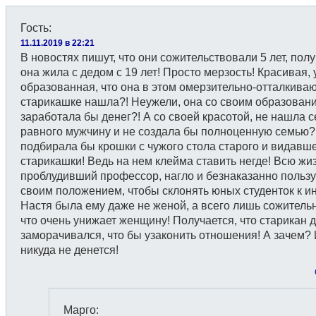
Гость
:
11.11.2019 в 22:21
В новостях пишут, что они сожительствовали 5 лет, полу
она жила с дедом с 19 лет! Просто мерзость! Красивая, 
образованная, что она в этом омерзительно-отталкив
старикашке нашла?! Неужели, она со своим образован
заработала бы денег?! А со своей красотой, не нашла 
равного мужчину и не создала бы полноценную семью?!
подбирала бы крошки с чужого стола старого и видавш
старикашки! Ведь на нем клейма ставить негде! Всю жи
проблудивший профессор, нагло и безнаказанно поль
своим положением, чтобы склонять юных студенток к и
Настя была ему даже не женой, а всего лишь сожитель
что очень унижает женщину! Получается, что старикан 
заморачивался, что бы узаконить отношения! А зачем? 
никуда не денется!
Марго
: