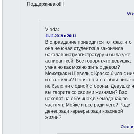
Поддерживаю!!!!
Отв
Vlada
:
11.11.2019 в 20:11
В оправдание приводится тот факт,что
она не юная студентка,а закончила
бакалавриат,магистратуру и была уже
аспиранткой. Все говорят,что девушка
умна,но как можно жить с дедом?
Может,как и Шевель с Краско,была с ни
из-за жилья? Понятно,что любви никак
не было ни с одной стороны. Девушки,ч
вы творите со своими жизнями? Вас
находят на обочинах,в чемоданах,по
частям в Мойке и все ради чего? Ради
денег,ради карьеры,ради красивой
жизни?
Ответи