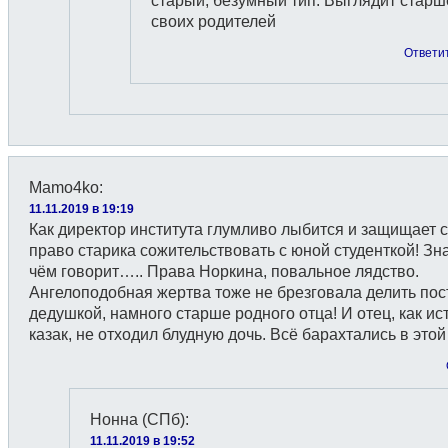
старый, безумный тип. Выглядит старш
своих родителей
Ответи
Mamo4ko
:
11.11.2019 в 19:19
Как директор института глумливо лыбится и защищает 
право старика сожительствовать с юной студенткой! Зна
чём говорит….. Права Норкина, повальное лядство.
Ангелоподобная жертва тоже не брезговала делить пос
дедушкой, намного старше родного отца! И отец, как и
казак, не отходил блудную дочь. Всё барахтались в этой 
Нонна (СПб)
:
11.11.2019 в 19:52