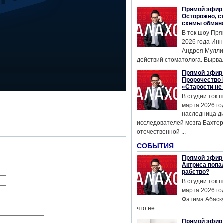
Прямой эфир 
Осторожно, с
схемы обман
В ток шоу Пря
2026 года Инн
Андрея Мулли
действий стоматолога. Вырвал
Прямой эфир 
Пророчество 
«Старости не
В студии ток 
марта 2026 го
наследница д
исследователей мозга Бахтер
отечественной ...
СОБЫТИЯ
Прямой эфир 
Актриса попа
рабство?
В студии ток 
марта 2026 го
Фатима Абаску
что ее ...
Прямой эфир 