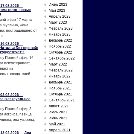
Июнь 2023
17.03.2026 —
томатолог: новые
Май 2023
а
Апрель 2023
мой эфир 17 марта
Март 2023
а Муллина, жена
Февраль 2023
на, пострадавшего от
Январь 2023
и ...
Декабрь 2022
16.03.2026 —
Ноябрь 2022
Натальи Бехтеревой:
 существует!»
Октябрь 2022
шоу Прямой эфир 16
Сентябрь 2022
да психотерапевт,
Март 2022
инастии
Февраль 2022
евых, создателей
Январь 2022
Декабрь 2021
Ноябрь 2021
Октябрь 2021
03.03.2026 —
ла в сексуальное
Сентябрь 2021
Август 2021
шоу Прямой эфир 3
Июль 2021
да актриса, певица
Июнь 2021
лиева, она уверена,
Май 2021
Апрель 2021
13.02.2026 — Два