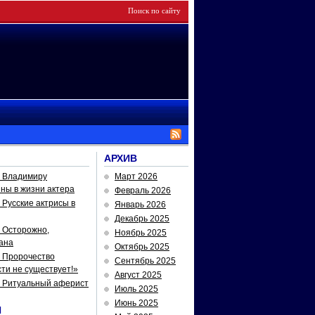
АРХИВ
— Владимиру
Март 2026
йны в жизни актера
Февраль 2026
Русские актрисы в
Январь 2026
Декабрь 2025
 Осторожно,
Ноябрь 2025
ана
Октябрь 2025
 Пророчество
Сентябрь 2025
ти не существует!»
Август 2025
— Ритуальный аферист
Июль 2025
Июнь 2025
И