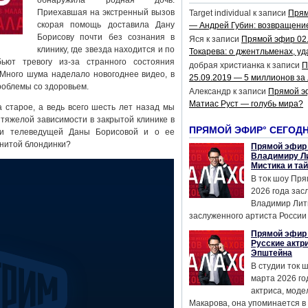
обнаружила родная дочь.
Приехавшая на экстренный вызов
Target individual
к записи
Прям
скорая помощь доставила Дану
— Андрей Губин: возвращени
Борисову почти без сознания в
Яся
к записи
Прямой эфир 02
клинику, где звезда находится и по
Токарева: о джентльменах, уд
ьют тревогу из-за странного состояния
добрая христианка
к записи
П
 Много шума наделало новогоднее видео, в
25.09.2019 — 5 миллионов за
роблемы со здоровьем.
Александр
к записи
Прямой э
Матиас Руст — голубь мира?
 старое, а ведь всего шесть лет назад мы
 тяжелой зависимости в закрытой клинике в
ПРЯМОЙ ЭФИР° СЕГОД
нии телеведущей Даны Борисовой и о ее
енитой блондинки?
Прямой эфир 
Владимиру Ли
Мистика и та
В ток шоу Пря
2026 года за
Владимир Лит
заслуженного артиста России 
Прямой эфир 
Русские актр
Эпштейна
В студии ток 
марта 2026 го
актриса, мод
Макарова, она упоминается в .