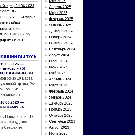
Май 2025
ой эфир 24.08.2023
Апрель 2025
е легенды
Март 2025
.03.2026 — Виктория
Февраль 2025
ачи и любви
Январь 2025
рямой эфир
Декабрь 2024
 любовь аферисту
Ноябрь 2024
фир 05.06.2013 —
Октябрь 2024
Сентябрь 2024
Август 2024
НЯШНИЙ ВЫПУСК
Июль 2024
19.03.2026 —
Июнь 2024
твинову – 75!
йны в жизни актера
Май 2024
мой эфир 19 марта
Апрель 2024
служенный артист РФ
Март 2024
винов. Жизнь
Февраль 2024
Владимира ...
Январь 2024
18.03.2026 —
Декабрь 2023
исы в файлах
Ноябрь 2023
Октябрь 2023
шоу Прямой эфир 18
Сентябрь 2023
да голливудская
ель Стефания
Август 2023
..
Июль 2023