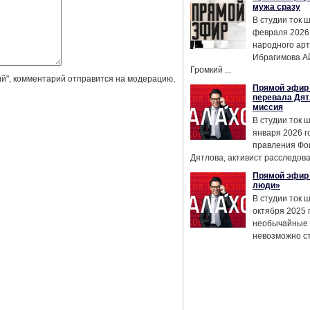
мужа сразу
В студии ток 
февраля 2026
народного ар
Ибрагимова А
Громкий ...
й", комментарий отправится на модерацию,
Прямой эфир 
перевала Дят
миссия
В студии ток 
января 2026 г
правления Фо
Дятлова, активист расследован
Прямой эфир 
люди»
В студии ток 
октября 2025 
необычайные 
невозможно сте