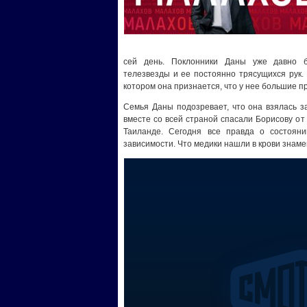
сей день. Поклонники Даны уже давно б
телезвезды и ее постоянно трясущихся рук.
котором она признается, что у нее большие п
Семья Даны подозревает, что она взялась за
вместе со всей страной спасали Борисову от
Таиланде. Сегодня все правда о состоя
зависимости. Что медики нашли в крови знам