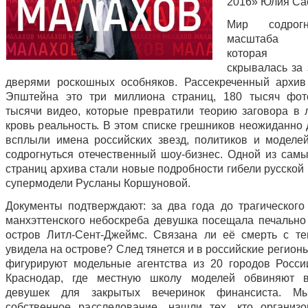
2016» Юлия Са
Мир содрог
масштаба 
которая 
скрывалась за
дверями роскошных особняков. Рассекреченный архи
Эпштейна это три миллиона страниц, 180 тысяч фот
тысячи видео, которые превратили теорию заговора в
кровь реальность. В этом списке грешников неожиданно 
всплыли имена российских звезд, политиков и моделей
содрогнуться отечественный шоу-бизнес. Одной из сам
страниц архива стали новые подробности гибели русской
супермодели Русланы Коршуновой.
Документы подтверждают: за два года до трагического
манхэттенского небоскреба девушка посещала печально
остров Литл-Сент-Джеймс. Связана ли её смерть с те
увидела на острове? След тянется и в российские регион
фигурируют модельные агентства из 20 городов Росси
Краснодар, где местную школу моделей обвиняют в
девушек для закрытых вечеринок финансиста. М
собственное расследование, нашли тех, кто организ