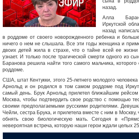
сына в роддо
назад.
Алла Бара
Иркутской обла
назад написал
в роддоме от своего новорожденного ребенка и больше
ничего о нем не слышала. Все эти годы женщина и прим
двоих детей жила в страхе, что о тайне всей ее жизни 
узнает. И только после трагической смерти одного из с
Баранова решила найти того самого мальчика, которого 
роддоме.
США, штат Кентукки, этого 25-летнего молодого человека
Арнольд и он родился в том самом роддоме под Иркут
самый день. Брук Арнольд прилетел ближайшим рейсом
Москва, чтобы подтвердить свое родство с помощью те
своими предполагаемыми русскими родителями. Девушк
Чейли, сестра Брука, и прилетела вместе с ним в Москву,
обнять свою биологическую мать. Сегодня в «Прям
невероятная встреча, которую наши герои ждали целых 25 