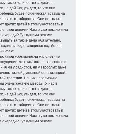
ому такое количество садистов,
к, не дай Бог, увидел, то что они
 ребенка будет психическая травма на
ировать от общества. Они не только
т других детей в этом участвовать и
аленькой девочки Насте уже покалечили
 на очереди? Тут одними речами
зывать за такие дела обязательно,
ут садисты, издевающиеся над более
ый факт.
но, какой урок вынесли малолетние
ощущение, что никакого — все сошло с
яния ни у садистов, ни у взрослых даже
с очень низкой душевной организацией.
этой трагедии. На них невозможно
ны очень жесткие методы. У нас в
ому такое количество садистов,
к, не дай Бог, увидел, то что они
 ребенка будет психическая травма на
ировать от общества. Они не только
т других детей в этом участвовать и
аленькой девочки Насте уже покалечили
 на очереди? Тут одними речами