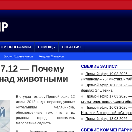
СТИ ПРОГРАММЫ
ПОМОЩЬ
СОБЫТИЯ
Борис Корчевников
Андрей Малахов
07.12 — Почему
СВЕЖИЕ ЗАПИСИ
Прямой эфир 19.03.2026 
 над животными
Литвинову – 75! Мистика и та
Прямой эфир 18.03.2026 — 
файлах Эпштейна
Прямой эфир 17.03.2026 —
В студии ток шоу Прямой эфир 12
стоматолог: новые схемы обм
июля 2012 года неравнодушные
жительницы Челябинска,
Прямой эфир 16.03.2026 —
обеспокоенные тем, что в их
Натальи Бехтеревой: «Старос
родном городе появились
Прямой эфир 13.03.2026 
малолетние садисты.
СВЕЖИЕ КОММЕНТАРИ