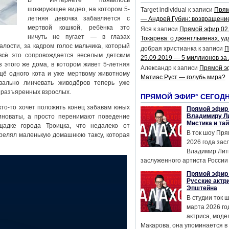
В Интернете появилось
шокирующее видео, на котором 5-
Target individual
к записи
Прям
летняя девочка забавляется с
— Андрей Губин: возвращени
мертвой кошкой, ребёнка это
Яся
к записи
Прямой эфир 02
ничуть не пугает — в глазах
Токарева: о джентльменах, уд
алости, за кадром голос мальчика, который
добрая христианка
к записи
П
сё это сопровождается веселым детским
25.09.2019 — 5 миллионов за
 этого же дома, в котором живет 5-летняя
Александр
к записи
Прямой э
щё одного кота и уже мертвому животному
Матиас Руст — голубь мира?
вально линчевать живодёров теперь уже
 разъяренных взрослых.
ПРЯМОЙ ЭФИР° СЕГОД
то-то хочет положить конец забавам юных
Прямой эфир 
Владимиру Ли
виноваты, а просто перенимают поведение
Мистика и та
щадке города Троицка, что недалеко от
В ток шоу Пря
трелял маленькую домашнюю таксу, которая
2026 года за
Владимир Лит
заслуженного артиста России 
Прямой эфир 
Русские актр
Эпштейна
В студии ток 
марта 2026 го
актриса, мод
Макарова, она упоминается в .