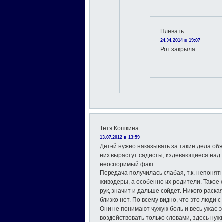
Плевать
:
24.04.2014 в 19:07
Рот закрыла
Тетя Кошкина
:
13.07.2012 в 13:59
Детей нужно наказывать за такие дела обя
них вырастут садисты, издевающиеся над
неоспоримый факт.
Передача получилась слабая, т.к. непонят
живодеры, а особенно их родители. Такое 
рук, значит и дальше сойдет. Никого раска
близко нет. По всему видно, что это люди 
Они не понимают чужую боль и весь ужас 
воздействовать только словами, здесь нуж