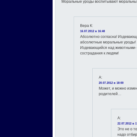
Моральные уроды воспитывают моральных 
Вера К
:
16.07.2012 в 16:48
Абсолютно согласна! Издевающ
абсолютные моральные уроды! 
Издевающийся над животными- н
сострадания к людям!
А
:
20.07.2012 в 18:00
Может, и можно измен
родителей…
A
:
22.07.2012 в 1
Это не о т
надо отбир