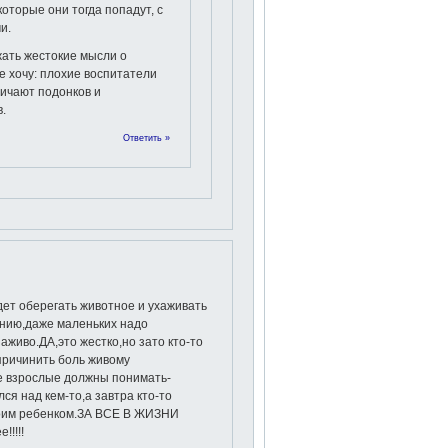
 которые они тогда попадут, с
и.
ать жестокие мысли о
е хочу: плохие воспитатели
ичают подонков и
.
Ответить »
дет оберегать животное и ухаживать
ению,даже маленьких надо
иво.ДА,это жестко,но зато кто-то
причинить боль живому
ее взрослые должны понимать-
ся над кем-то,а завтра кто-то
воим ребенком.ЗА ВСЕ В ЖИЗНИ
!!!!!