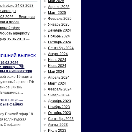
Май 2025
ой эфир 24.08.2023
Апрель 2025
е легенды
Март 2025
.03.2026 — Виктория
Февраль 2025
ачи и любви
Январь 2025
рямой эфир
Декабрь 2024
 любовь аферисту
Ноябрь 2024
фир 05.06.2013 —
Октябрь 2024
Сентябрь 2024
Август 2024
НЯШНИЙ ВЫПУСК
Июль 2024
19.03.2026 —
Июнь 2024
твинову – 75!
йны в жизни актера
Май 2024
мой эфир 19 марта
Апрель 2024
служенный артист РФ
Март 2024
винов. Жизнь
Февраль 2024
Владимира ...
Январь 2024
18.03.2026 —
Декабрь 2023
исы в файлах
Ноябрь 2023
Октябрь 2023
шоу Прямой эфир 18
Сентябрь 2023
да голливудская
ель Стефания
Август 2023
..
Июль 2023