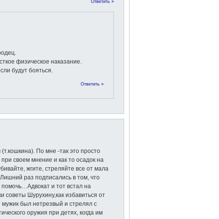
Ответить »
родец.
сткое физическое наказание.
если будут бояться.
Ответить »
т.кошкина). По мне -так это просто
 при своем мнение и как то осадок на
убивайте, жгите, стреляйте все от мала
! Лишний раз подписались в том, что
и помочь…Адвокат и тот встал на
и советы Шурухину,как избавиться от
т мужик был нетрезвый и стрелял с
ического оружия при детях, когда им