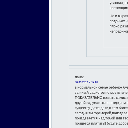
условия, в
настоящим
Но и выраж
подонках н
плохо разл
неподонков
лана
:
06.09.2012 в 17:01
в нормальной семье ребенок бу
за ним.А садистов,по моему мн
ПОКАЗАТЕЛЬНО вешать самих заж
другой задумается,прежде,чем 
существу..даже дети,а тем бол
сегодня ты горе-герой,поиздевал
поиздевается над тобой или т
придется платить!! будьте добрее