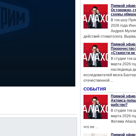
Прямой эфир 
Осторожно, с
схемы обман
В ток шоу Пря
2026 года Инн
Андрея Мулли
действий стоматолога. Вырвал
Прямой эфир 
Пророчество 
«Старости не
В студии ток 
марта 2026 го
наследница д
исследователей мозга Бахтер
отечественной ...
СОБЫТИЯ
Прямой эфир 
Актриса попа
рабство?
В студии ток 
марта 2026 го
Фатима Абаску
что ее ...
Прямой эфир 