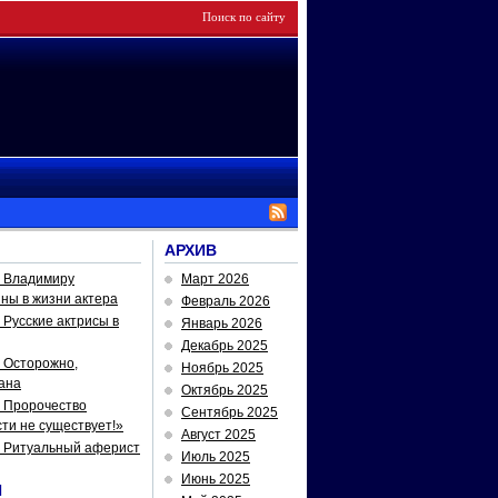
АРХИВ
— Владимиру
Март 2026
йны в жизни актера
Февраль 2026
Русские актрисы в
Январь 2026
Декабрь 2025
 Осторожно,
Ноябрь 2025
ана
Октябрь 2025
 Пророчество
Сентябрь 2025
ти не существует!»
Август 2025
— Ритуальный аферист
Июль 2025
Июнь 2025
И