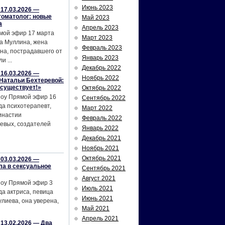
Июнь 2023
17.03.2026 —
томатолог: новые
Май 2023
а
Апрель 2023
мой эфир 17 марта
Март 2023
а Муллина, жена
Февраль 2023
на, пострадавшего от
Январь 2023
и ...
Декабрь 2022
16.03.2026 —
Ноябрь 2022
Натальи Бехтеревой:
 существует!»
Октябрь 2022
шоу Прямой эфир 16
Сентябрь 2022
да психотерапевт,
Март 2022
инастии
Февраль 2022
евых, создателей
Январь 2022
Декабрь 2021
Ноябрь 2021
Октябрь 2021
03.03.2026 —
ла в сексуальное
Сентябрь 2021
Август 2021
шоу Прямой эфир 3
Июль 2021
да актриса, певица
Июнь 2021
лиева, она уверена,
Май 2021
Апрель 2021
13.02.2026 — Два