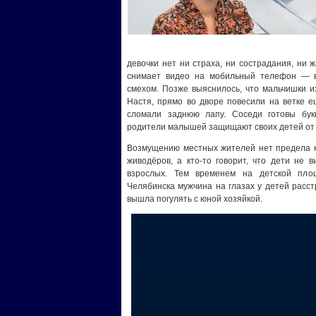
девочки нет ни страха, ни сострадания, ни ж
снимает видео на мобильный телефон — в
смехом. Позже выяснилось, что мальчишки из
Настя, прямо во дворе повесили на ветке е
сломали заднюю лапу. Соседи готовы бук
родители малышей защищают своих детей от
Возмущению местных жителей нет предела к
живодёров, а кто-то говорит, что дети не 
взрослых. Тем временем на детской пло
Челябинска мужчина на глазах у детей расс
вышла погулять с юной хозяйкой.