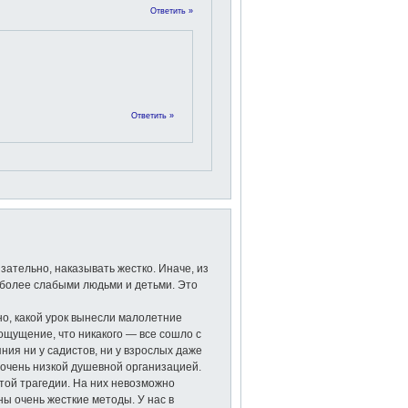
Ответить »
Ответить »
зательно, наказывать жестко. Иначе, из
 более слабыми людьми и детьми. Это
но, какой урок вынесли малолетние
ощущение, что никакого — все сошло с
яния ни у садистов, ни у взрослых даже
с очень низкой душевной организацией.
этой трагедии. На них невозможно
ны очень жесткие методы. У нас в