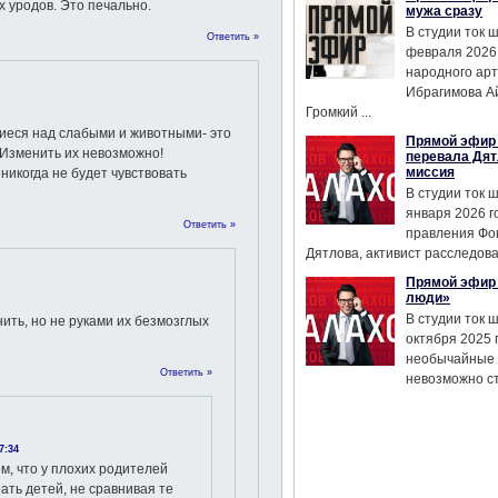
уродов. Это печально.
мужа сразу
В студии ток 
Ответить »
февраля 2026
народного ар
Ибрагимова А
Громкий ...
иеся над слабыми и животными- это
Прямой эфир 
Изменить их невозможно!
перевала Дят
миссия
икогда не будет чувствовать
В студии ток 
января 2026 г
Ответить »
правления Фо
Дятлова, активист расследован
Прямой эфир 
люди»
В студии ток 
ить, но не руками их безмозглых
октября 2025 
необычайные 
Ответить »
невозможно сте
7:34
ом, что у плохих родителей
ать детей, не сравнивая те