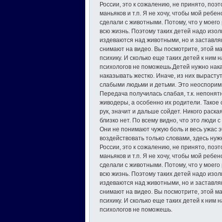
России, это к сожалению, не принято, поэт
маньяков и т.п. Я не хочу, чтобы мой ребено
сделали с животными. Потому, что у моего
всю жизнь. Поэтому таких детей надо изол
издеваются над животными, но и заставляю
снимают на видео. Вы посмотрите, этой м
психику. И сколько еще таких детей к ним
психологов не поможешь.Детей нужно нака
наказывать жестко. Иначе, из них выраст
слабыми людьми и детьми. Это неоспорим
Передача получилась слабая, т.к. непонят
живодеры, а особенно их родители. Такое 
рук, значит и дальше сойдет. Никого раска
близко нет. По всему видно, что это люди 
Они не понимают чужую боль и весь ужас 
воздействовать только словами, здесь нуж
России, это к сожалению, не принято, поэт
маньяков и т.п. Я не хочу, чтобы мой ребено
сделали с животными. Потому, что у моего
всю жизнь. Поэтому таких детей надо изол
издеваются над животными, но и заставляю
снимают на видео. Вы посмотрите, этой м
психику. И сколько еще таких детей к ним
психологов не поможешь.