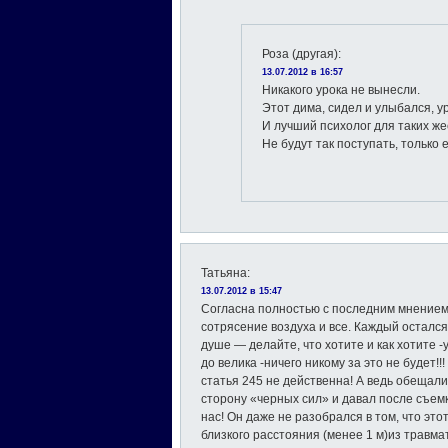
Роза (другая)
:
13.07.2012 в 16:57
Никакого урока не вынесли.
Этот дима, сидел и улыбался, у
И лучший психолог для таких же
Не будут так поступать, только 
Татьяна
:
13.07.2012 в 15:47
Согласна полностью с последним мнением (
сотрясение воздуха и все. Каждый остался
душе — делайте, что хотите и как хотите -
до велика -ничего никому за это не будет!!
статья 245 не действенна! А ведь обещал
сторону «черных сил» и давал после съемк
нас! Он даже не разобрался в том, что это
близкого расстояния (менее 1 м)из травмат