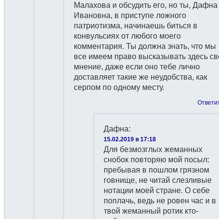
Малахова и обсудить его, но ты, Дафна
Ивановна, в приступе ложного
патриотизма, начинаешь биться в
конвульсиях от любого моего
комментария. Ты должна знать, что мы
все имеем право высказывать здесь св
мнение, даже если оно тебе лично
доставляет такие же неудобства, как
серпом по одному месту.
Ответи
Дафна
:
15.02.2019 в 17:18
Для безмозглых жеманных
снобок повторяю мой посыл:
пребывая в пошлом грязном
говнище, не читай слезливые
нотации моей стране. О себе
поплачь, ведь не ровен час и в
твой жеманный ротик кто-