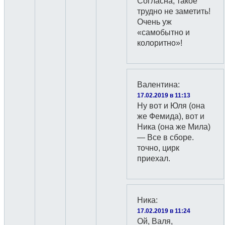
Согласна, такое
трудно не заметить!
Очень уж
«самобытно и
колоритно»!
Валентина
:
17.02.2019 в 11:13
Ну вот и Юля (она
же Фемида), вот и
Ника (она же Мила)
— Все в сборе.
точно, цирк
приехал.
Ника
:
17.02.2019 в 11:24
Ой, Валя,