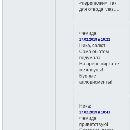
«перепалки», так,
для отвода глаз….
Фемида
:
17.02.2019 в 10:22
Ника, салют!
Сама об этом
подумала!
На арене цирка те
же клоуны!
Бурные
аплодисменты!
Ника
:
17.02.2019 в 10:43
Фемида,
приветствую!