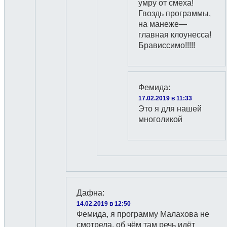
умру от смеха!
Гвоздь программы,
на манеже—
главная клоунесса!
Брависсимо!!!!!
Фемида
:
17.02.2019 в 11:33
Это я для нашей
многоликой
Дафна
:
14.02.2019 в 12:50
Фемида, я программу Малахова не
смотрела, об чём там речь идёт