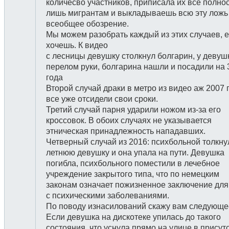
количесво участников, приписала их все полно
лишь мигрантам и выкладываешь всю эту ложь
всеобщее обозрение.
Мы можем разобрать каждый из этих случаев, 
хочешь. К видео
с лесницы девушку столкнул болгарин, у девуш
перелом руки, болгарина нашли и посадили на 
года
Второй случай драки в метро из видео аж 2007 
все уже отсидели свои сроки.
Третий случай парня ударили ножом из-за его
кроссовок. В обоих случаях не указывается
этническая принадлежность нападавших.
Четверный случай из 2016: психбольной толкну
летнюю девушку и она упала на пути. Девушка
погибла, психбольного поместили в лечебное
учреждение закрытого типа, что по немецким
законам означает пожизненное заключение для
с психическими заболеваниями.
По поводу изнасилований скажу вам следующе
Если девушка на дискотеке упилась до такого
состояния, что уснула прямо на улице в присут