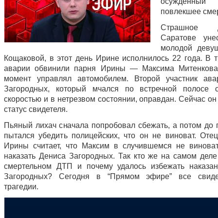
осужденный
повлекшее смер
Страшное
Саратове уне
молодой деву
Кощаковой, в этот день Ирине исполнилось 22 года. В т
аварии обвинили парня Ирины — Максима Митенкова,
момент управлял автомобилем. Второй участник ава
Загородных, который мчался по встречной полосе 
скоростью и в нетрезвом состоянии, оправдан. Сейчас о
статус свидетеля.
Пьяный лихач сначала попробовал сбежать, а потом до 
пытался убедить полицейских, что он не виноват. Оте
Ирины считает, что Максим в случившемся не виноват
наказать Дениса Загородных. Так кто же на самом деле
смертельном ДТП и почему удалось избежать наказа
Загородных? Сегодня в “Прямом эфире” все свиде
трагедии.