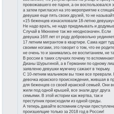
провожавшего ее парня, а он воспользовался э
а затем пригласил на это мероприятие к спяще
девушке еще пять своих друзей, то не называйт
«15 беженцев изнасиловали 18-летню девушку
Не надо врать, не надо придумывать и додумыв
Случай в Мюнхене так же неоднозначен. Если
девушка 16!!! лет от роду добровольно уединяет
17 летним мигрантом в квартире. Сама идет ту
своими ногами, это говорит о том, что ее родит
не очень то и занимались ее воспитанием, не т
В россии в таких случаях почему то вспоминаю
Дианы Шурыгиной, а в Германии по одному ли
заявленю девушки мужчину сажают в тюрьму.
С 10-летним мальчиком вы тоже все преврали.
девочка иракского происхождения, жившая в п
для беженцев со своей иракской семьей. Они в
жили под одной крышей, все знали друг друга
семьями. В этой истории как жертва, так и
преступник происходили из одной среды.
А теперь давайте вспомним случаи преступлени
произшелщие только за 2018 год в России!