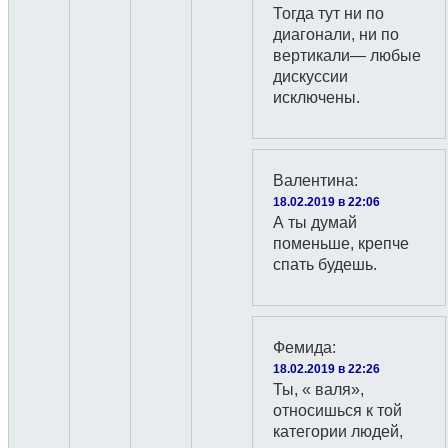
Тогда тут ни по
диагонали, ни по
вертикали— любые
дискуссии
исключены.
Валентина
:
18.02.2019 в 22:06
А ты думай
поменьше, крепче
спать будешь.
Фемида
:
18.02.2019 в 22:26
Ты, « валя»,
относишься к той
категории людей,