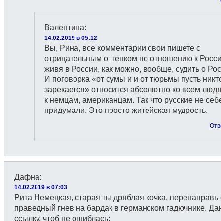
Валентина
:
14.02.2019 в 05:12
Вы, Рина, все комментарии свои пишете с
отрицательным оттенком по отношению к Росси
живя в России, как можно, вообще, судить о Ро
И поговорка «от сумы и и от тюрьмы пусть никт
зарекается» относится абсолютно ко всем люд
к немцам, американцам. Так что русские не себ
придумали. Это просто житейская мудрость.
Отв
Дафна
:
14.02.2019 в 07:03
Рита Немецкая, старая ты дряблая кочка, перенаправь
праведный гнев на бардак в германском гадючнике. Да
ссылку, чтоб не ошиблась: