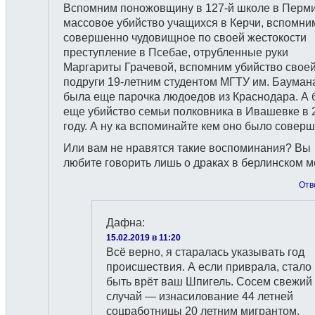
Вспомним поножовщину в 127-й школе в Перми
массовое убийство учащихся в Керчи, вспомни
совершенно чудовищное по своей жестокости
преступление в Псебае, отрубленные руки
Маргариты Грачевой, вспомним убийство свое
подруги 19-летним студентом МГТУ им. Баумана
была еще парочка людоедов из Краснодара. А
еще убийство семьи полковника в Ивашевке в 
году. А ну ка вспоминайте кем оно было соверш
Или вам не нравятся такие воспоминания? Вы
любите говорить лишь о драках в берлинском м
Отв
Дафна
:
15.02.2019 в 11:20
Всё верно, я старалась указывать год
происшествия. А если приврала, стало
быть врёт ваш Шпигель. Сосем свежий
случай — изнасилование 44 летней
соцработницы 20 летним мигрантом.