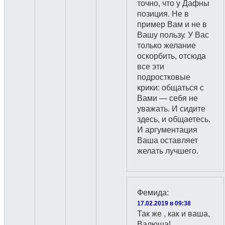
точно, что у Дафны
позиция. Не в
пример Вам и не в
Вашу пользу. У Вас
только желание
оскорбить, отсюда
все эти
подростковые
крики: общаться с
Вами — себя не
уважать. И сидите
здесь, и общаетесь.
И аргументация
Ваша оставляет
желать лучшего.
Фемида
:
17.02.2019 в 09:38
Так же , как и ваша,
Валюша!