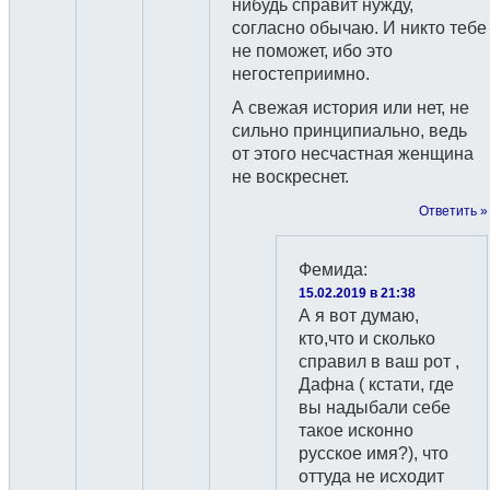
нибудь справит нужду,
согласно обычаю. И никто тебе
не поможет, ибо это
негостеприимно.
А свежая история или нет, не
сильно принципиально, ведь
от этого несчастная женщина
не воскреснет.
Ответить »
Фемида
:
15.02.2019 в 21:38
А я вот думаю,
кто,что и сколько
справил в ваш рот ,
Дафна ( кстати, где
вы надыбали себе
такое исконно
русское имя?), что
оттуда не исходит