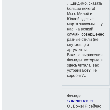
…..видимо, сказать
больше нечего!
Мы с Милой и
Юлией здесь с
марта знакомы…. у
нас, на всякий
случай, совершенно
разные стили (не
спутаешь) и
аргументы.
Валя, а выражения
Фемиды, которые я
здесь читала, вас
устраивают? Не
коробят?…
Фемида
:
17.02.2019 в 11:31
О , Боже! Я сейчас