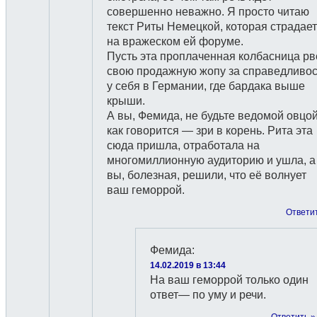
совершенно неважно. Я просто читаю
текст Риты Немецкой, которая страдает
на вражеском ей форуме.
Пусть эта проплаченная колбасница рв
свою продажную жопу за справедливос
у себя в Германии, где бардака выше
крыши.
А вы, Фемида, не будьте ведомой овцой
как говорится — зри в корень. Рита эта
сюда пришла, отработала на
многомиллионную аудиторию и ушла, а
вы, болезная, решили, что её волнует
ваш геморрой.
Ответи
Фемида
:
14.02.2019 в 13:44
На ваш геморрой только один
ответ— по уму и речи.
Ответить »