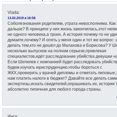
Vlada
:
13.02.2019 в 16:58
Соболезнования родителям, утрата невосполнима. Как
дальше? В принципе у них жизнь закончилась,этот нел
не одного человека,а троих. А история почему-то не уди
думаете,почему? И опять у меня один и тот же вопрос: а
делать тем,кто не дошёл до Малахова и Борисова? У 
несколько выпусков на полном серьезе,привлекая
специалистов,идёт расследование убийства девушки н
Если Шепелев с компанией будет расследовать убийст
будем изучать юриспруденцию,чтобы бороться с
ЖКХ,проверять у врачей дипломы и отметать липовые,
нам платить налоги в бюджет? Давайте все делать сами
экспертизы,искать свидетелей,опрашивать их, история 
абсолютно типичная для любого города страны.
Инга
: