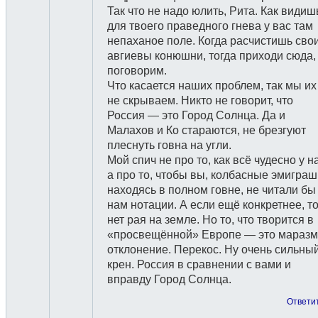
Так что не надо юлить, Рита. Как видиш
для твоего праведного гнева у вас там
непаханое поле. Когда расчистишь сво
авгиевы конюшни, тогда приходи сюда,
поговорим.
Что касается наших проблем, так мы их
не скрываем. Никто не говорит, что
Россия — это Город Солнца. Да и
Малахов и Ко стараются, не брезгуют
плеснуть говна на угли.
Мой спич не про то, как всё чудесно у н
а про то, чтобы вы, колбасные эмиграш
находясь в полном говне, не читали бы
нам нотации. А если ещё конкретнее, т
нет рая на земле. Но то, что творится в
«просвещённой» Европе — это маразм
отклонение. Перекос. Ну очень сильны
крен. Россия в сравнении с вами и
вправду Город Солнца.
Ответи