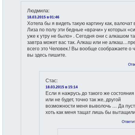
Людмила
:
18.03.2015 в 01:46
Хотела бы я видеть такую картину как, валочат 
Лиза по полу эти бедные «врачи» у которых «с
уже к утру не было» . Сегодня они с алкашом та
завтра может вас так. Алкаш или не алкаш…пр
всего это Человек.! Вы вообще соображаете о 
вы здесь пишите.
Отв
Стас
:
18.03.2015 в 15:14
Если я нажрусь до такого же состояния
или не будет, точно так же, другой
возможности меня выволочь … Да пуст
хоть как меня тащат лишь бы вытащили
Ответи