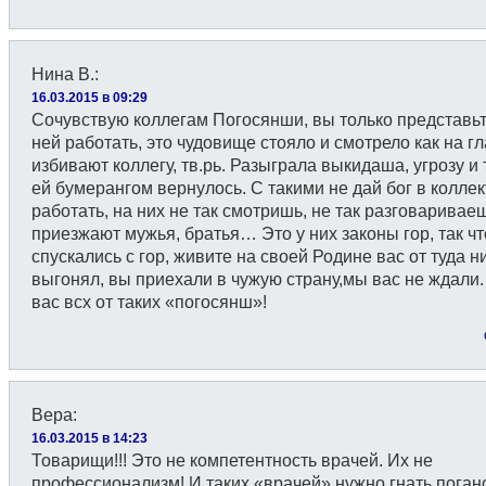
Нина В.
:
16.03.2015 в 09:29
Сочувствую коллегам Погосянши, вы только представьт
ней работать, это чудовище стояло и смотрело как на гл
избивают коллегу, тв.рь. Разыграла выкидаша, угрозу и т
ей бумерангом вернулось. С такими не дай бог в колле
работать, на них не так смотришь, не так разговариваеш
приезжают мужья, братья… Это у них законы гор, так чт
спускались с гор, живите на своей Родине вас от туда н
выгонял, вы приехали в чужую страну,мы вас не ждали
вас всх от таких «погосянш»!
Вера
:
16.03.2015 в 14:23
Товарищи!!! Это не компетентность врачей. Их не
профессионализм! И таких «врачей» нужно гнать поган