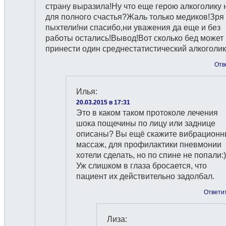
страну выразила!Ну что еще герою алкоголику 
для полного счастья?Жаль только медиков!Зря
пыхтели!ни спасибо,ни уважения да еще и без
работы остались!Вывод!Вот сколько бед может
принести один среднестатистический алкоголик!
Отв
Илья
:
20.03.2015 в 17:31
Это в каком таком протоколе лечения
шока пощечины по лицу или заднице
описаны? Вы ещё скажите вибрацион
массаж, для профилактики пневмонии
хотели сделать, но по спине не попали:)
Уж слишком в глаза бросается, что
пациент их действительно задолбал.
Ответи
Лиза
: