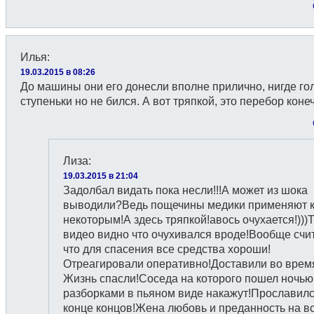
Илья
:
19.03.2015 в 08:26
До машины они его донесли вполне прилично, нигде го
ступеньки но не бился. А вот тряпкой, это перебор конеч
Лиза
:
19.03.2015 в 21:04
Задолбал видать пока несли!!!А может из шока
выводили?Ведь пощечины медики применяют 
некоторым!А здесь тряпкой!авось очухается!)))Т
видео видно что очухивался вроде!Вообще счи
что для спасения все средства хороши!
Отреагировали оперативно!Доставили во врем
Жизнь спасли!Соседа на которого пошел ночью
разборками в пьяном виде накажут!Прославилс
конце концов!Жена любовь и преданность на в