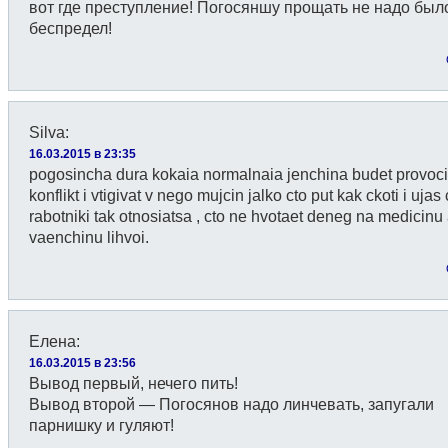
вот где преступление! Погосяншу прощать не надо был
беспредел!
Silva
:
16.03.2015 в 23:35
pogosincha dura kokaia normalnaia jenchina budet provoci
konflikt i vtigivat v nego mujcin jalko cto put kak ckoti i uja
rabotniki tak otnosiatsa , cto ne hvotaet deneg na medicinu
vaenchinu lihvoi.
Елена
:
16.03.2015 в 23:56
Вывод первый, нечего пить!
Вывод второй — Погосянов надо линчевать, запугали
парнишку и гуляют!