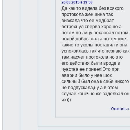
20.03.2015 в 19:58
Да как то видела без всякого
протокола женщина так
визжала что ее медбрат
встряхнул сперва хорошо а
потом по лицу похлопал потом
водой,побрызгал а потом уже
какие то уколы поставил и она
успокоилась,так что незнаю как
там насчет протокола но это
его действия были вроде в
чувства ее привел!Это при
аварии было у нее шок
сильный был она к себе никого
не подпускала,ну а в этом
случае конечно же задолбал он
их)))
Ответить »