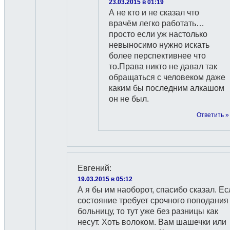
23.03.2015 в 01:19
А не кто и не сказал что
врачём легко работать…
просто если уж настолько
невыносимо нужно искать
более перспективнее что
то.Права никто не давал так
обращаться с человеком даже
каким бы последним алкашом
он не был.
Ответить »
Евгений
:
19.03.2015 в 05:12
А я бы им наоборот, спасибо сказал. Ес
состояние требует срочного поподания
больницу, то тут уже без разницы как
несут. Хоть волоком. Вам шашечки или