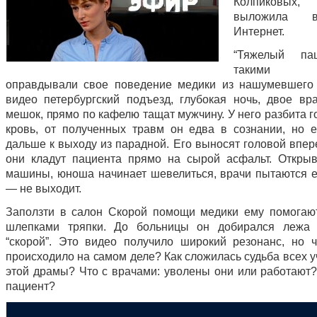
Колпиковых,
выложила 
Интернет.
“Тяжелый па
такими с
оправдывали свое поведение медики из нашумевшего
видео петербургский подъезд, глубокая ночь, двое вра
мешок, прямо по кафелю тащат мужчину. У него разбита г
кровь, от полученных травм он едва в сознании, но е
дальше к выходу из парадной. Его выносят головой впер
они кладут пациента прямо на сырой асфальт. Откры
машины, юноша начинает шевелиться, врачи пытаются е
— не выходит.
Заползти в салон Скорой помощи медики ему помогаю
шлепками тряпки. До больницы он добирался лежа
“скорой”. Это видео получило широкий резонанс, но 
происходило на самом деле? Как сложилась судьба всех 
этой драмы? Что с врачами: уволены они или работают
пациент?