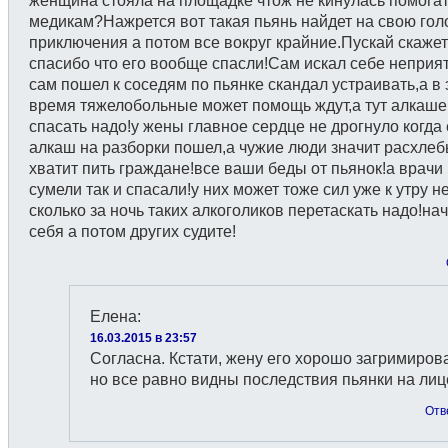
женщина стояла на площадке чтож не кинулась помога
медикам?Нажрется вот такая пьянь найдет на свою гол
приключения а потом все вокруг крайние.Пускай скажет
спасибо что его вообще спасли!Сам искал себе неприя
сам пошел к соседям по пьянке скандал устраивать,а в 
время тяжелобольные может помощь ждут,а тут алкаше
спасать надо!у жены главное сердце не дрогнуло когда
алкаш на разборки пошел,а чужие люди значит расхлеб
хватит пить граждане!все ваши беды от пьянок!а врачи 
сумели так и спасали!у них может тоже сил уже к утру н
сколько за ночь таких алкоголиков перетаскать надо!нач
себя а потом других судите!
Елена
:
16.03.2015 в 23:57
Согласна. Кстати, жену его хорошо загримиров
но все равно видны последствия пьянки на лиц
Отв